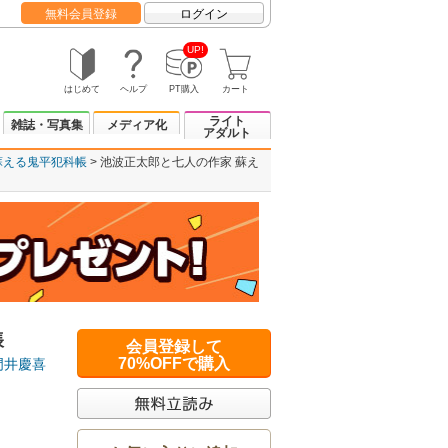
無料会員登録
ログイン
UP!
はじめて
ヘルプ
PT購入
カート
ライト
雑誌・写真集
メディア化
アダルト
蘇える鬼平犯科帳
池波正太郎と七人の作家 蘇え
帳
会員登録して
70%OFFで購入
門井慶喜