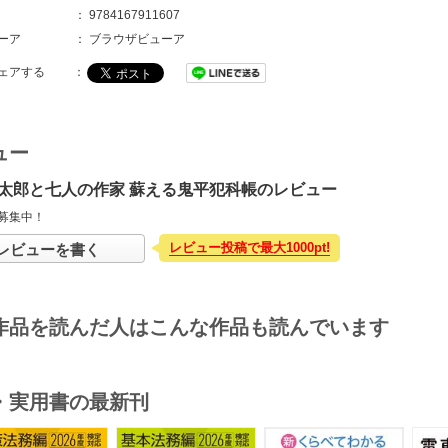
：
9784167911607
ーア
：
ブラウザビューア
ェアする
：
ュー
太郎と七人の作家 蘇える鬼平犯科帳のレビュー
募集中！
レビュー投稿で最大1000pt!
レビューを書く
作品を読んだ人はこんな作品も読んでいます
・実用書の最新刊