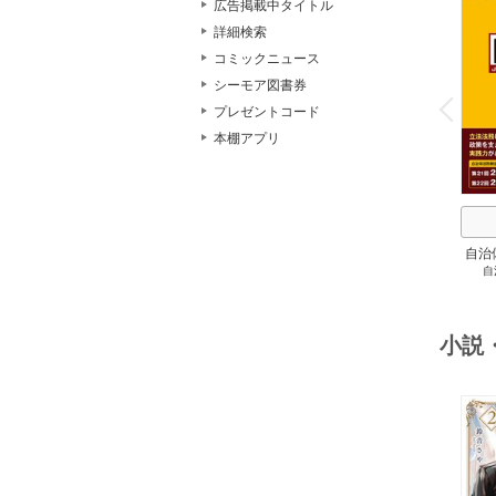
広告掲載中タイトル
詳細検索
コミックニュース
o
シーモア図書券
v
P
r
e
i
u
プレゼントコード
本棚アプリ
自治
自
スト
２
小説
o