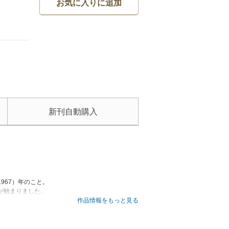
お気に入りに追加
新刊自動購入
967）年のこと。
が始まりました。
な命を吹き込みます。
作品情報をもっと見る
立場を、諸田玲子は妖盗・葵小僧と鬼平の再対決、