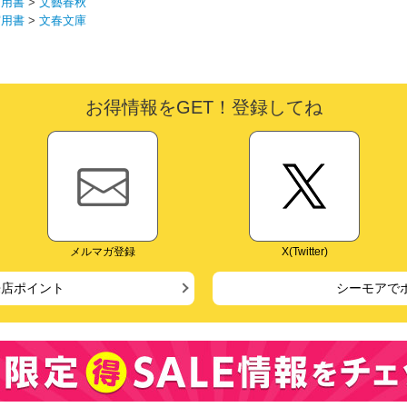
実用書
>
文藝春秋
実用書
>
文春文庫
お得情報をGET！登録してね
メルマガ登録
X(Twitter)
来店ポイント
シーモアで