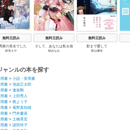
無料立読み
無料立読み
無料立読み
爵家の長女でした
そして、あなたは私を捨
影まで愛して
鈴音さや
柏みなみ
影山優佳
てる
ジャンルの本を探す
実用書
>
小説・実用書
実用書
>
池波正太郎
実用書
>
逢坂剛
実用書
>
上田秀人
実用書
>
梶よう子
実用書
>
風野真知雄
実用書
>
門井慶喜
実用書
>
土橋章宏
実用書
>
諸田玲子