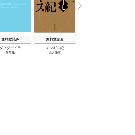
N
x
e
t
無料立読み
無料立読み
無料立読み
ダクダデイラ
チンギス紀
東京バンドワゴン
B-PR
餅屋蛾
北方謙三
小路幸也
Ｂ
ジャラ
ディ 
ブック