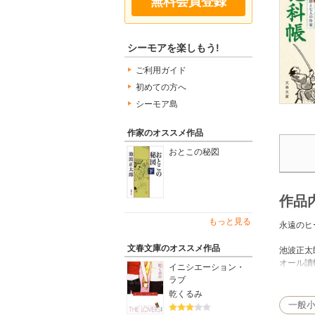
無料会員登録
シーモアを楽しもう!
ご利用ガイド
初めての方へ
シーモア島
作家のオススメ作品
おとこの秘図
作品
もっと見る
永遠のヒ
文春文庫のオススメ作品
池波正太
オール讀
イニシエーション・
「鬼平」
ラブ
乾くるみ
逢坂剛は
一般
風野真知