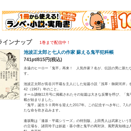
が木村忠吾の食欲の夏を描けば、土橋章宏は平蔵と料理人の味対決、梶よう子は史
郎が自らベスト5に選んだ鬼平作品の中から「瓶割り小僧」を特別収録。
池波正太郎のカット画を使用した、豪華な競作短編集をお楽しみください。
ラインナップ
1巻まで配信中！
池波正太郎と七人の作家 蘇える鬼平犯科帳
741pt/815円(税込)
永遠のヒーロー「鬼平」再来！ 人気作家７名が、伝説の男に新た
す。
池波正太郎が長谷川平蔵を主人にした短篇小説「浅草・御厨河岸」
42（1967）年のこと。
オール讀物12月号に掲載されたその短篇は大きな反響を呼び、「鬼
載が始まりました。
「鬼平」誕生５０周年を迎えた2017年。この記念すべき年に、7人
たな命を吹き込みます。
逢坂剛は「逢坂・平蔵シリーズ」の特別版、上田秀人は武家という
の立場を、諸田玲子は妖盗・葵小僧と鬼平の再対決、風野真知雄は