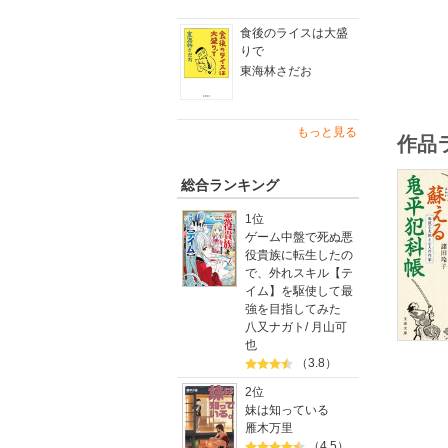
門井慶喜
食後のライスは大盛
池波正太
りで
各作品に
東海林さだお
もっと見る
作品
総合ランキング
1位
ゲーム中盤で死ぬ悪
役貴族に転生したの
で、外れスキル【テ
イム】を駆使して最
強を目指してみた
八又ナガト
/
月山可
也
（3.8）
2位
妹は知っている
雁木万里
（4.5）