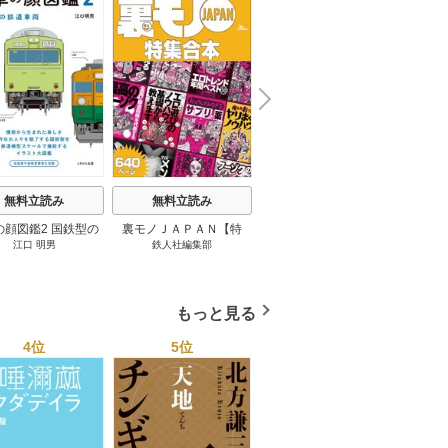
N
x
e
t
無料立読み
無料立読み
無料立読み
の顔図鑑2 国鉄型の
裏モノＪＡＰＡＮ【特
パナソニック コネクト
日本の
江口 明男
鉄人社編集部
上阪徹
鉄道車両 1巻
集】★超ボリューム版６
大企業をいかに変えるか
20
４０ページ★１２冊★全
1巻
国４７都道府県を代表す
る最高のフーゾク★エロ
もっと見る
トレンド年間ベスト★お
っさん５０人の体験から
4位
5位
6位
学ぶ★夢のようなエロい
楽園３０ 1巻