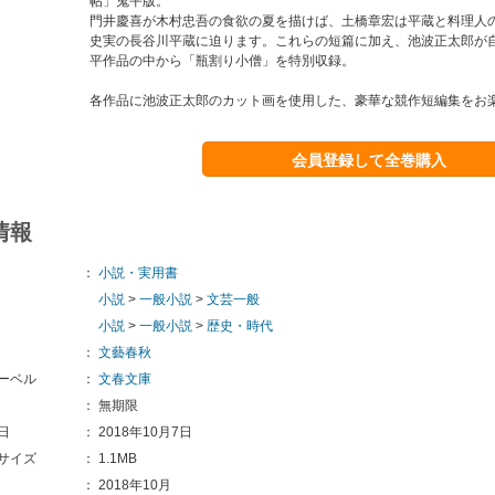
帖」鬼平版。
門井慶喜が木村忠吾の食欲の夏を描けば、土橋章宏は平蔵と料理人
史実の長谷川平蔵に迫ります。これらの短篇に加え、池波正太郎が
平作品の中から「瓶割り小僧」を特別収録。
各作品に池波正太郎のカット画を使用した、豪華な競作短編集をお
会員登録して全巻購入
情報
：
小説・実用書
小説
>
一般小説
>
文芸一般
小説
>
一般小説
>
歴史・時代
：
文藝春秋
ーベル
：
文春文庫
：
無期限
日
：
2018年10月7日
サイズ
：
1.1MB
：
2018年10月