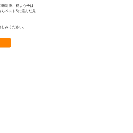
の味対決、梶よう子は
自らベスト5に選んだ鬼
楽しみください。