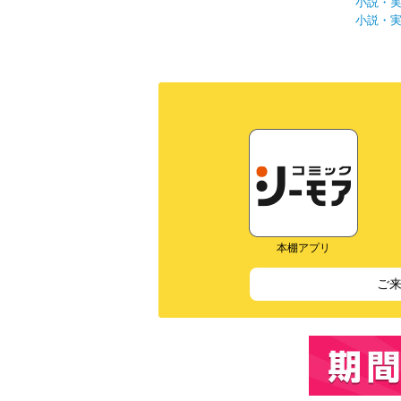
小説・
小説・
本棚アプリ
ご