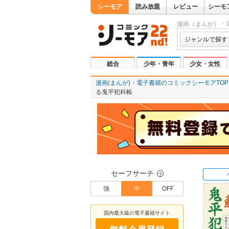
シーモア
読み放題
レビュー
シーモ
漫画（まんが）・
ジャンルで探す
総合
少年・青年
少女・女性
漫画(まんが)・電子書籍のコミックシーモアTOP
る鬼平犯科帳
セーフサーチ
？
強
中
OFF
国内最大級の電子書籍サイト