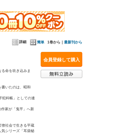
実の長谷川平蔵に迫ります。これらの短篇に加え、
詳細
簡単
1巻から｜
最新刊から
会員登録して購入
なる命を吹き込みま
を書いたのは、昭和
平犯科帳」としての連
の作家が「鬼平」へ新
官僚社会で生きる平蔵
人気シリーズ「耳袋秘