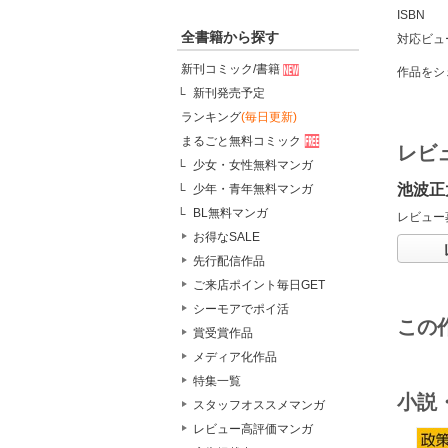
ISBN
全書籍から探す
対応ビュ
新刊コミック/書籍
作品をシ
新刊発売予定
ランキング
(毎日更新)
まるごと無料コミック
レビ
少女・女性無料マンガ
池波正
少年・青年無料マンガ
BL無料マンガ
レビュー
お得なSALE
先行配信作品
ご来店ポイント毎日GET
シーモアでポイ活
この
賞受賞作品
メディア化作品
特集一覧
小説
スタッフオススメマンガ
レビュー高評価マンガ