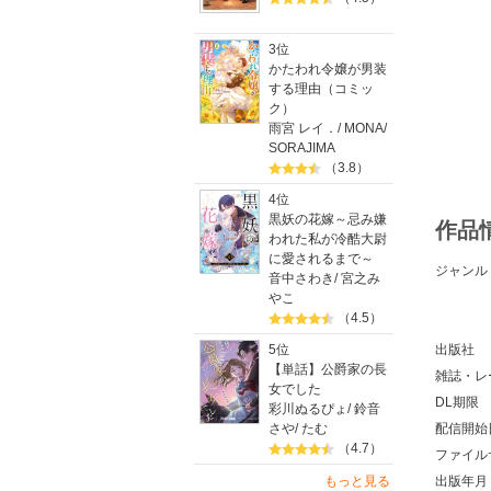
3位
かたわれ令嬢が男装
する理由（コミッ
ク）
雨宮 レイ．
/
MONA
/
SORAJIMA
（3.8）
4位
黒妖の花嫁～忌み嫌
作品
われた私が冷酷大尉
に愛されるまで～
ジャンル
音中さわき
/
宮之み
やこ
（4.5）
5位
出版社
【単話】公爵家の長
雑誌・レ
女でした
DL期限
彩川ぬるぴょ
/
鈴音
さや
/
たむ
配信開始
（4.7）
ファイル
もっと見る
出版年月