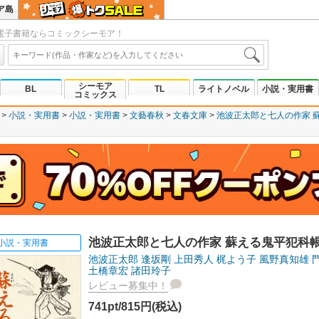
ア島
電子書籍ならコミックシーモア！
シーモア
BL
TL
ライトノベル
小説・実用書
コミックス
小説・実用書
小説・実用書
文藝春秋
文春文庫
池波正太郎と七人の作家 
池波正太郎と七人の作家 蘇える鬼平犯科
小説・実用書
池波正太郎
逢坂剛
上田秀人
梶よう子
風野真知雄
土橋章宏
諸田玲子
レビュー募集中！
741pt/815円(税込)