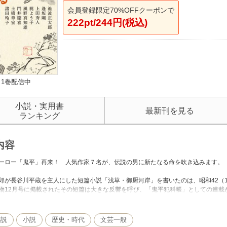
会員登録限定70%OFFクーポンで
222pt/244円(税込)
1巻配信中
小説・実用書
最新刊を見る
ランキング
内容
ーロー「鬼平」再来！ 人気作家７名が、伝説の男に新たなる命を吹き込みます。
郎が長谷川平蔵を主人にした短篇小説「浅草・御厨河岸」を書いたのは、昭和42（1
物12月号に掲載されたその短篇は大きな反響を呼び、「鬼平犯科帳」としての連載
誕生５０周年を迎えた2017年。この記念すべき年に、7人の作家が「鬼平」へ新た
「逢坂・平蔵シリーズ」の特別版、上田秀人は武家という官僚社会で生きる平蔵の
小説
小説
歴史・時代
文芸一般
雄は人気シリーズ「耳袋秘帖」鬼平版。