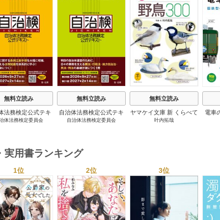
s
無料立読み
無料立読み
無料立読み
体法務検定公式テキ
自治体法務検定公式テキ
ヤマケイ文庫 新 くらべて
電車
治体法務検定委員会
自治体法務検定委員会
叶内拓哉
 政策法務編 ２０
スト 基本法務編 ２０
わかる野鳥300 1巻
６年度検定対応 1巻
２６年度検定対応 1巻
・実用書ランキング
1位
2位
3位
s