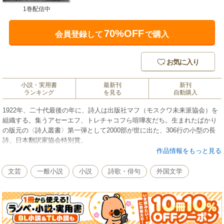
1巻配信中
70%OFF
会員登録して
で購入
お気に入り
小説・実用書
最新刊
新刊
ランキング
を見る
自動購入
1922年、二十代最後の年に、詩人は出版社マフ（モスクワ未来派協会）を
組織する。集うアセーエフ、トレチャコフら喧嘩友だち。生まれたばかり
の版元の〈詩人叢書〉第一弾として2000部が世に出た、306行の小型の長
詩。日本翻訳家協会特別賞。
作品情報をもっと見る
文芸
一般小説
小説
詩歌・俳句
外国文学