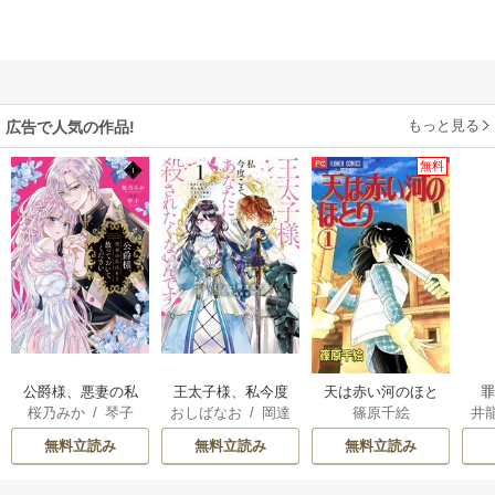
もっと見る
広告で人気の作品!
無料
公爵様、悪妻の私
王太子様、私今度
天は赤い河のほと
桜乃みか
/
琴子
おしばなお
/
岡達
篠原千絵
井
はもう放っておい
こそあなたに殺さ
り
英茉
/
先崎真琴
てください
れたくないんで
無料立読み
無料立読み
無料立読み
す！ ～聖女に嵌め
られた貧乏令嬢、