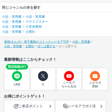
同じジャンルの本を探す
小説・実用書
>
小説・実用書
小説・実用書
>
マヤコフスキー
小説・実用書
>
小笠原豊樹
小説・実用書
>
土曜社
漫画(まんが)・電子書籍のコミックシーモアTOP
小説・実用書
小説・実用書
土曜社
ぼくは愛する
ぼくは愛する
最新情報はここからチェック！
限定特典GET
シーモア
メルマガ
LINE
X
ちゃんねる
登録
お得にポイントゲット！
ご来店ポイント
シーモアでポイ活