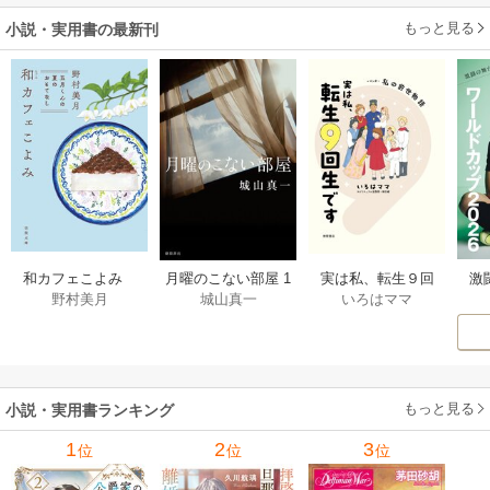
二度目は串刺し回
もっと見る
小説・実用書の最新刊
避します！～
激
和カフェこよみ
月曜のこない部屋 1
実は私、転生９回
野村美月
城山真一
いろはママ
前
五月くんの夏のお
巻
生です マンガ
ー
もてなし 1巻
私の前世物語 1巻
もっと見る
小説・実用書ランキング
1
2
3
位
位
位