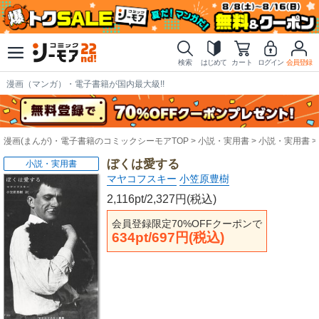
検索
はじめて
カート
ログイン
会員登録
漫画（マンガ）・電子書籍が国内最大級!!
漫画(まんが)・電子書籍のコミックシーモアTOP
小説・実用書
小説・実用書
ぼくは愛する
小説・実用書
マヤコフスキー
小笠原豊樹
2,116pt/2,327円(税込)
会員登録限定70%OFFクーポンで
634pt/697円(税込)