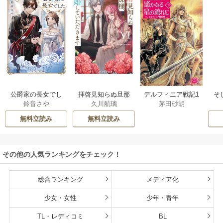
公爵家の長女でし
拝啓見知らぬ旦那
そ
デルフィニア戦記1
鈴音さや
久川航璃
茅田砂胡
た
様、離婚していた
だきます
無料立読み
無料立読み
その他の人気ランキングをチェック！
総合ランキング
メディア化
少女・女性
少年・青年
TL・レディコミ
BL