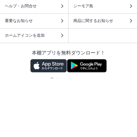
ヘルプ・お問合せ
シーモア島
重要なお知らせ
商品に関するお知らせ
ホームアイコンを追加
本棚アプリを無料ダウンロード！
本棚アプリについて
このサイトについて
推奨環境
利用規約
ISBN検索
プライバシーポリシー
情報セキュリティーポリシー
特定商取引法に基づく表示
安心してお使いいただくために
ABJマークは、この電子書店・電子書籍配信サービスが、 著作権者からコンテ
ンツ使用許諾を得た正規版配信サービスであることを示す登録商標（登録番号
第6091713号）です。 詳しくは［ABJマーク］または［電子出版制作・流通協
議会］で検索してください。
(C)NTTソルマーレ