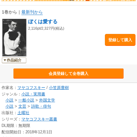
1巻から
｜
最新刊から
ぼくは愛する
2,116pt/2,327円(税込)
登録して購入
作品紹介
会員登録して全巻購入
作家名：
マヤコフスキー
/
小笠原豊樹
ジャンル：
小説・実用書
小説
>
一般小説
>
外国文学
小説
>
文芸
>
詩歌・俳句
出版社：
土曜社
シリーズ：
マヤコフスキー叢書
DL期限：無期限
配信開始日：2018年12月1日