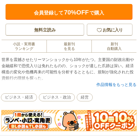
70%OFF
会員登録して
で購入
無料立読み
お気に入り
小説・実用書
最新刊
新刊
ランキング
を見る
自動購入
世界を震撼させたリーマンショックから10年がたつ。主要国の財政出動や
金融緩和で恐慌入りは免れたものの、ショックが遺した爪跡は深い。経済
構造の変化や危機再来の可能性を分析するとともに、規制が強化された投
資銀行の現状を探った。
作品情報をもっと見る
ビジネス・経済
ビジネス・政治
経営