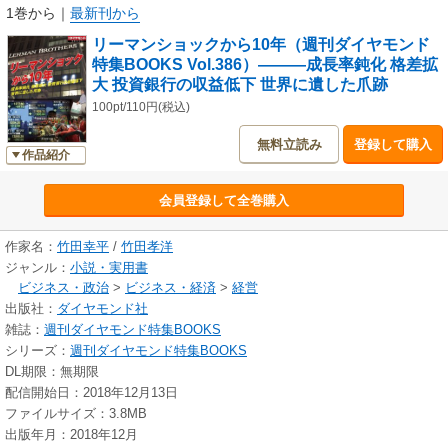
1巻から
｜
最新刊から
リーマンショックから10年（週刊ダイヤモンド
特集BOOKS Vol.386）―――成長率鈍化 格差拡
大 投資銀行の収益低下 世界に遺した爪跡
100pt/110円(税込)
無料立読み
登録して購入
作品紹介
会員登録して全巻購入
作家名：
竹田幸平
/
竹田孝洋
ジャンル：
小説・実用書
ビジネス・政治
>
ビジネス・経済
>
経営
出版社：
ダイヤモンド社
雑誌：
週刊ダイヤモンド特集BOOKS
シリーズ：
週刊ダイヤモンド特集BOOKS
DL期限：無期限
配信開始日：2018年12月13日
ファイルサイズ：3.8MB
出版年月：2018年12月