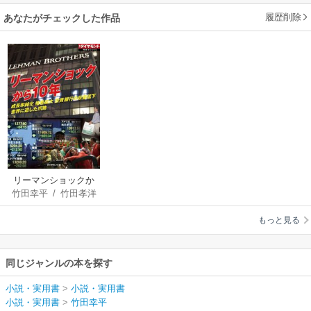
履歴削除
あなたがチェックした作品
リーマンショックか
竹田幸平
/
竹田孝洋
ら10年（週刊ダイヤ
モンド特集BOOKS
もっと見る
Vol.386）
同じジャンルの本を探す
小説・実用書
>
小説・実用書
小説・実用書
>
竹田幸平