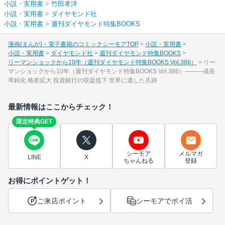
小説・実用書
>
竹田孝洋
小説・実用書
>
ダイヤモンド社
小説・実用書
>
週刊ダイヤモンド特集BOOKS
漫画(まんが)・電子書籍のコミックシーモアTOP
小説・実用書
小説・実用書
ダイヤモンド社
週刊ダイヤモンド特集BOOKS
リーマンショックから10年（週刊ダイヤモンド特集BOOKS Vol.386）
リー
マンショックから10年（週刊ダイヤモンド特集BOOKS Vol.386）―――成長
率鈍化 格差拡大 投資銀行の収益低下 世界に遺した爪跡
最新情報はここからチェック！
限定特典GET
シーモア
メルマガ
LINE
X
ちゃんねる
登録
お得にポイントゲット！
ご来店ポイント
シーモアでポイ活