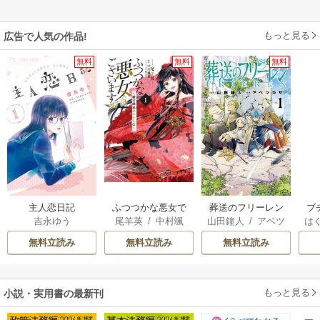
もっと見る
広告で人気の作品!
無料
無料
無料
主人恋日記
ふつつかな悪女で
葬送のフリーレン
ブ
吉永ゆう
尾羊英
/
中村颯
山田鐘人
/
アベツ
は
はございますが ～
復
希
/
ゆき哉
カサ
お
雛宮蝶鼠とりかえ
無料立読み
無料立読み
無料立読み
伝～
もっと見る
小説・実用書の最新刊