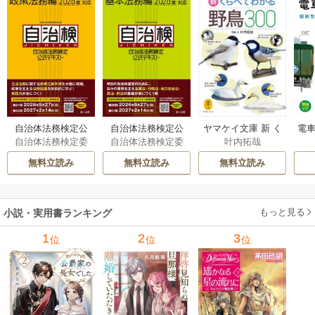
自治体法務検定公
自治体法務検定公
ヤマケイ文庫 新 く
電車
自治体法務検定委
自治体法務検定委
叶内拓哉
式テキスト 政策
式テキスト 基本
らべてわかる野鳥3
型
員会
員会
法務編 ２０２６
法務編 ２０２６
00 1巻
無料立読み
無料立読み
無料立読み
年度検定対応 1巻
年度検定対応 1巻
もっと見る
小説・実用書ランキング
1
2
3
位
位
位