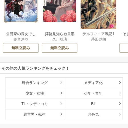
公爵家の長女でし
拝啓見知らぬ旦那
そ
デルフィニア戦記1
鈴音さや
久川航璃
茅田砂胡
た
様、離婚していた
だきます
無料立読み
無料立読み
その他の人気ランキングをチェック！
総合ランキング
メディア化
少女・女性
少年・青年
TL・レディコミ
BL
異世界・転生
お色気