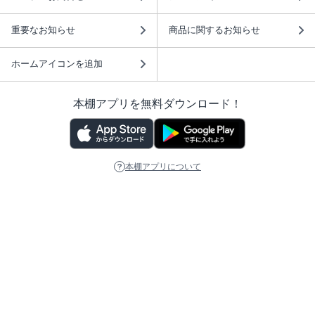
重要なお知らせ
商品に関するお知らせ
ホームアイコンを追加
本棚アプリを無料ダウンロード！
本棚アプリについて
このサイトについて
推奨環境
利用規約
ISBN検索
プライバシーポリシー
情報セキュリティーポリシー
特定商取引法に基づく表示
安心してお使いいただくために
ABJマークは、この電子書店・電子書籍配信サービスが、 著作権者からコンテ
ンツ使用許諾を得た正規版配信サービスであることを示す登録商標（登録番号
第6091713号）です。 詳しくは［ABJマーク］または［電子出版制作・流通協
議会］で検索してください。
(C)NTTソルマーレ