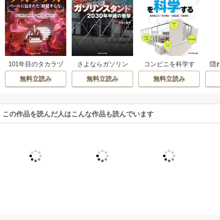
101年目のタカラヅ
さよならガソリン
コンビニを科学す
隠
カ
スタンド（週刊ダ
る
な
無料立読み
無料立読み
無料立読み
イヤモンド特集BO
OKS Vol.324）
この作品を読んだ人はこんな作品も読んでいます