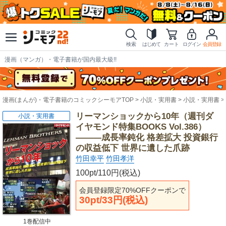
検索
はじめて
カート
ログイン
会員登録
漫画（マンガ）・電子書籍が国内最大級!!
漫画(まんが)・電子書籍のコミックシーモアTOP
小説・実用書
小説・実用書
リーマンショックから10年（週刊ダ
小説・実用書
イヤモンド特集BOOKS Vol.386）
―――成長率鈍化 格差拡大 投資銀行
の収益低下 世界に遺した爪跡
竹田幸平
竹田孝洋
100pt/110円(税込)
会員登録限定70%OFFクーポンで
30pt/33円(税込)
1巻配信中