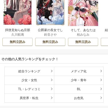
拝啓見知らぬ旦那
公爵家の長女でし
そして、あなたは
久川航璃
鈴音さや
柏みなみ
様、離婚していた
た
私を捨てる
だきます
無料立読み
無料立読み
無料立読み
その他の人気ランキングをチェック！
総合ランキング
メディア化
少女・女性
少年・青年
TL・レディコミ
BL
異世界・転生
お色気