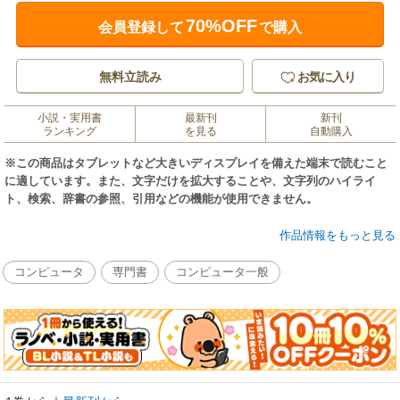
70%OFF
会員登録して
で購入
無料立読み
お気に入り
小説・実用書
最新刊
新刊
ランキング
を見る
自動購入
※この商品はタブレットなど大きいディスプレイを備えた端末で読むこと
に適しています。また、文字だけを拡大することや、文字列のハイライ
ト、検索、辞書の参照、引用などの機能が使用できません。
Photoshop Elementsは、写真の整理や編集に適したソフトです。デジタル
作品情報をもっと見る
カメラやスマートフォンで撮影した膨大な写真を人物やイベントごとに整
理することも簡単にできるほか、思ったよりも暗く写ってしまった写真を
コンピュータ
専門書
コンピュータ一般
明るくしたり、複数の写真を組み合わせて合成写真を作成したりすること
もお手の物です。本書は、そんなPhotoshop Elementsの最新バージョン
「Photoshop Elements 2019」に対応し、写真の整理や編集の操作手順を
丁寧に解説した入門書です。写真の編集を行うレッスンの冒頭には、編集
を行う前の写真と、行った後の写真を並べて掲載しているので、どんな編
集ができるのかがひと目で分かります。また、2019の最新機能である「自
動作成機能」「ミームメーカー」「部分スケッチ」なども詳しく解説して