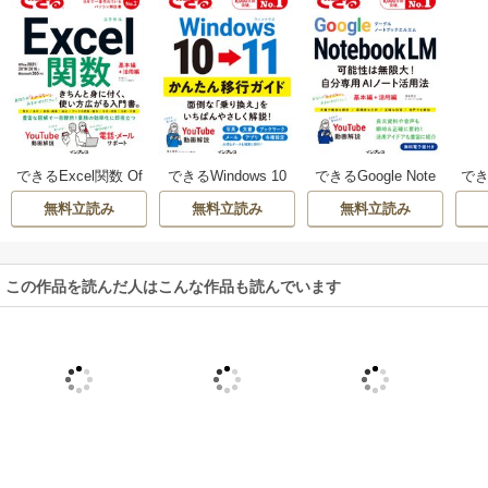
できるExcel関数 Of
できるWindows 10
できるGoogle Note
できる
fice 2021/2019/201
→ 11 かんたん移行
bookLM 可能性は無
Cop
無料立読み
無料立読み
無料立読み
6&Microsoft 365対
ガイド
限大！自分専用AI
024
応
ノート活用法
この作品を読んだ人はこんな作品も読んでいます