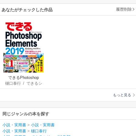
履歴削除
あなたがチェックした作品
できるPhotoshop
樋口泰行
/
できるシ
Elements 2019
リーズ編集部
Windows & macOS対
もっと見る
応
同じジャンルの本を探す
小説・実用書
>
小説・実用書
小説・実用書
>
樋口泰行