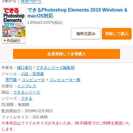
1巻から
｜
最新刊から
います。つまずきがちなインストールや、Adobe IDのサインイン手順も手
できるPhotoshop Elements 2019 Windows &
厚く解説しているので、挫折せずに最後まで読み進められることでしょ
macOS対応
う。万が一分からないことがあったときも、電話による相談窓口「できる
サポート」に書籍に関する疑問を質問できるのでご安心ください。
1,850pt/2,035円(税込)
無料立読み
登録して購入
作品紹介
会員登録して全巻購入
作家名：
樋口泰行
/
できるシリーズ編集部
ジャンル：
小説・実用書
専門書
>
コンピュータ
>
コンピュータ一般
出版社：
インプレス
雑誌：
できるシリーズ
シリーズ：
できる
DL期限：無期限
配信開始日：2018年12月28日
ファイルサイズ：103.4MB
※本作品はファイルサイズが大きいため、Wi-Fi環境でのご利用を推奨いた
します。