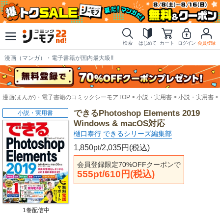
検索
はじめて
カート
ログイン
会員登録
漫画（マンガ）・電子書籍が国内最大級!!
漫画(まんが)・電子書籍のコミックシーモアTOP
小説・実用書
小説・実用書
できるPhotoshop Elements 2019
小説・実用書
Windows & macOS対応
樋口泰行
できるシリーズ編集部
1,850pt/2,035円(税込)
会員登録限定70%OFFクーポンで
555pt/610円(税込)
1巻配信中