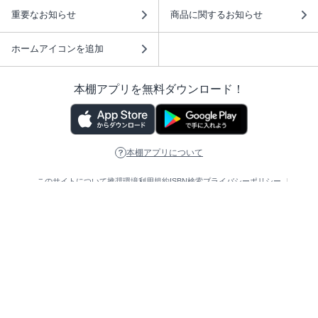
重要なお知らせ
商品に関するお知らせ
ホームアイコンを追加
本棚アプリを無料ダウンロード！
本棚アプリについて
このサイトについて
推奨環境
利用規約
ISBN検索
プライバシーポリシー
情報セキュリティーポリシー
特定商取引法に基づく表示
安心してお使いいただくために
ABJマークは、この電子書店・電子書籍配信サービスが、 著作権者からコンテ
ンツ使用許諾を得た正規版配信サービスであることを示す登録商標（登録番号
第6091713号）です。 詳しくは［ABJマーク］または［電子出版制作・流通協
議会］で検索してください。
(C)NTTソルマーレ