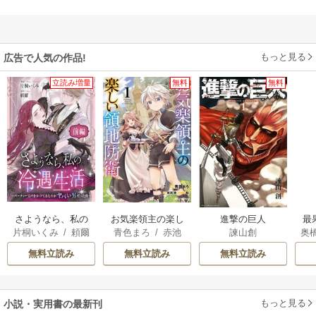
もっと見る
広告で人気の作品!
立読み増量
無料
無料
さようなら、私の
お気楽領主の楽し
進撃の巨人
最
片桐いくみ
/
頼爾
青色まろ
/
赤池
諫山創
奥
冷遇生活 ～パーテ
い領地防衛
宗
/
転
た
ィーで声をかけて
無料立読み
無料立読み
無料立読み
きたのがヤバい男
だった件
もっと見る
小説・実用書の最新刊