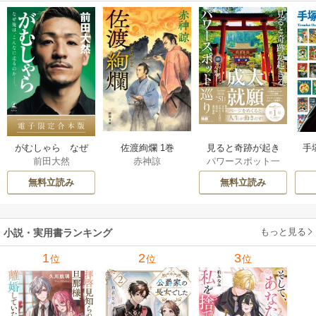
佐渡絢爛 1巻
見ると奇跡が起き
手
がむしゃら なぜ
赤神諒
パワースポット一
前田大然
る 大願成就パワー
増
俺は、こんなに走
人旅
スポット巡り 1巻
るのか——。【電
無料立読み
無料立読み
子限定合本版】 1巻
もっと見る
小説・実用書ランキング
1
2
3
位
位
位