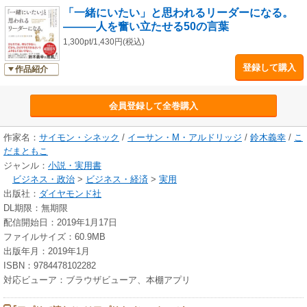
「一緒にいたい」と思われるリーダーになる。
―――人を奮い立たせる50の言葉
1,300pt/1,430円(税込)
登録して購入
作品紹介
会員登録して全巻購入
作家名：
サイモン・シネック
/
イーサン・M・アルドリッジ
/
鈴木義幸
/
こ
だまともこ
ジャンル：
小説・実用書
ビジネス・政治
>
ビジネス・経済
>
実用
出版社：
ダイヤモンド社
DL期限：無期限
配信開始日：2019年1月17日
ファイルサイズ：60.9MB
出版年月：2019年1月
ISBN：9784478102282
対応ビューア：ブラウザビューア、本棚アプリ