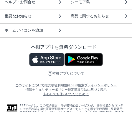
ヘルプ・お問合せ
シーモア島
重要なお知らせ
商品に関するお知らせ
ホームアイコンを追加
本棚アプリを無料ダウンロード！
本棚アプリについて
このサイトについて
推奨環境
利用規約
ISBN検索
プライバシーポリシー
情報セキュリティーポリシー
特定商取引法に基づく表示
安心してお使いいただくために
ABJマークは、この電子書店・電子書籍配信サービスが、 著作権者からコンテ
ンツ使用許諾を得た正規版配信サービスであることを示す登録商標（登録番号
第6091713号）です。 詳しくは［ABJマーク］または［電子出版制作・流通協
議会］で検索してください。
(C)NTTソルマーレ