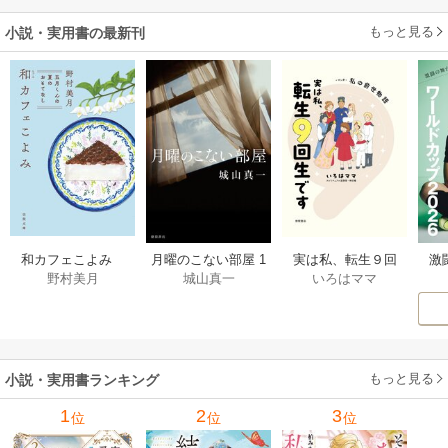
もっと見る
小説・実用書の最新刊
激
和カフェこよみ
月曜のこない部屋 1
実は私、転生９回
野村美月
城山真一
いろはママ
前
五月くんの夏のお
巻
生です マンガ
ー
もてなし 1巻
私の前世物語 1巻
もっと見る
小説・実用書ランキング
1
2
3
位
位
位