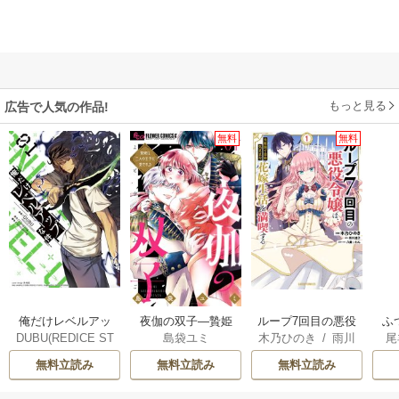
もっと見る
広告で人気の作品!
無料
無料
俺だけレベルアッ
夜伽の双子―贄姫
ループ7回目の悪役
ふ
DUBU(REDICE ST
島袋ユミ
木乃ひのき
/
雨川
尾
プな件
は二人の王子に愛
令嬢は、元敵国で
は
UDIO)
/
Chugong
/
透子
/
八美☆わん
される―
自由気ままな花嫁
雛
無料立読み
無料立読み
無料立読み
h-goon
生活を満喫する