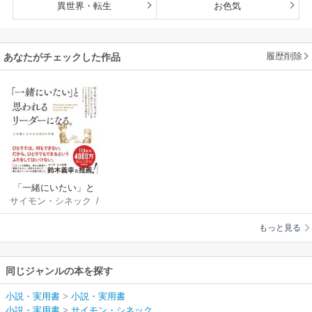
異世界・転生
お色気
履歴削除
あなたがチェックした作品
「一緒にいたい」と
サイモン・シネック
/
思われるリーダーに
イーサン・M・アル
なる。
もっと見る
ドリッジ
/
鈴木義
幸
/
こだまともこ
同じジャンルの本を探す
小説・実用書
>
小説・実用書
小説・実用書
>
サイモン・シネック