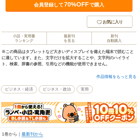
70%OFF
会員登録して
で購入
お気に入り
小説・実用書
最新刊
新刊
ランキング
を見る
自動購入
※この商品はタブレットなど大きいディスプレイを備えた端末で読むこと
に適しています。また、文字だけを拡大することや、文字列のハイライ
ト、検索、辞書の参照、引用などの機能が使用できません。
リーダーが弱さをさらけ出すと、組織は強くなる。ＴＥＤで４０００万回
作品情報をもっと見る
以上再生されたリーダーシップの真髄をコンパクトに凝縮。カリスマ性も
非凡な才能もいらない、そのままの自分でチームを動かすための５０の言
ビジネス・経済
ビジネス・政治
実用
葉。コーチ・エィ社長、鈴井義幸氏推薦！
1巻から
｜
最新刊から