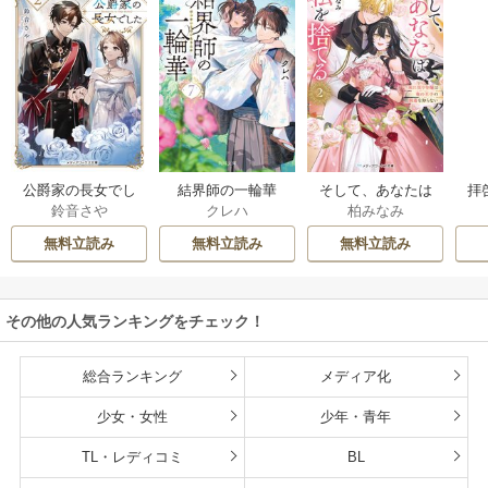
公爵家の長女でし
結界師の一輪華
そして、あなたは
拝
鈴音さや
クレハ
柏みなみ
た
私を捨てる
様
無料立読み
無料立読み
無料立読み
その他の人気ランキングをチェック！
総合ランキング
メディア化
少女・女性
少年・青年
TL・レディコミ
BL