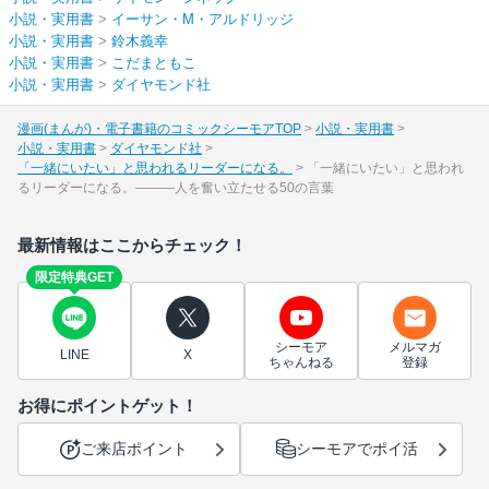
小説・実用書
>
イーサン・M・アルドリッジ
小説・実用書
>
鈴木義幸
小説・実用書
>
こだまともこ
小説・実用書
>
ダイヤモンド社
漫画(まんが)・電子書籍のコミックシーモアTOP
小説・実用書
小説・実用書
ダイヤモンド社
「一緒にいたい」と思われるリーダーになる。
「一緒にいたい」と思われ
るリーダーになる。―――人を奮い立たせる50の言葉
最新情報はここからチェック！
限定特典GET
シーモア
メルマガ
LINE
X
ちゃんねる
登録
お得にポイントゲット！
ご来店ポイント
シーモアでポイ活