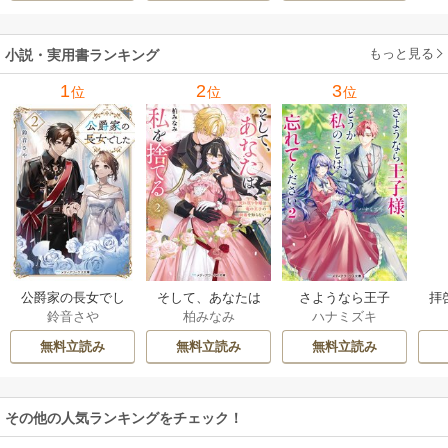
もっと見る
小説・実用書ランキング
1
2
3
位
位
位
公爵家の長女でし
そして、あなたは
さようなら王子
拝
鈴音さや
柏みなみ
ハナミズキ
た
私を捨てる
様、どうか私のこ
様
とは忘れてくださ
無料立読み
無料立読み
無料立読み
い
その他の人気ランキングをチェック！