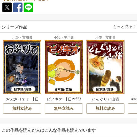
もっと見る
シリーズ作品
小説・実用書
小説・実用書
小説・実用書
おぶさりてぇ 【日
ピノキオ 【日本語/
どんぐりと山猫
神
本語/英語版】
英語版】
【日本語/英語版】
ロバ
無料立読み
無料立読み
無料立読み
この作品を読んだ人はこんな作品も読んでいます