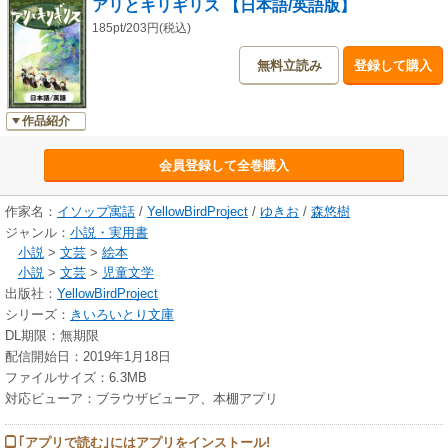
アリとキリギリス 【日本語/英語版】
185pt/203円(税込)
無料立読み
登録して購入
作品紹介
会員登録して全巻購入
作家名：
イソップ寓話
/
YellowBirdProject
/
ゆきお
/
森悠樹
ジャンル：
小説・実用書
小説
>
文芸
>
絵本
小説
>
文芸
>
児童文学
出版社：
YellowBirdProject
シリーズ：
きいろいとり文庫
DL期限：無期限
配信開始日：2019年1月18日
ファイルサイズ：6.3MB
対応ビューア：ブラウザビューア、本棚アプリ
｢アプリで読む｣にはアプリをインストール!