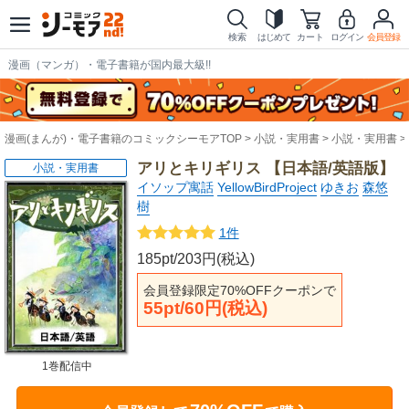
検索
はじめて
カート
ログイン
会員登録
漫画（マンガ）・電子書籍が国内最大級!!
漫画(まんが)・電子書籍のコミックシーモアTOP
小説・実用書
小説・実用書
アリとキリギリス 【日本語/英語版】
小説・実用書
イソップ寓話
YellowBirdProject
ゆきお
森悠
樹
1件
185pt/203円(税込)
会員登録限定70%OFFクーポンで
55pt/60円(税込)
1巻配信中