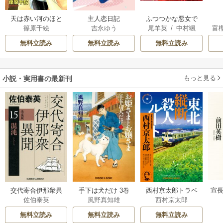
天は赤い河のほと
主人恋日記
ふつつかな悪女で
篠原千絵
吉永ゆう
尾羊英
/
中村颯
富
り
はございますが ～
希
/
ゆき哉
雛宮蝶鼠とりかえ
無料立読み
無料立読み
無料立読み
伝～
もっと見る
小説・実用書の最新刊
交代寄合伊那衆異
手下は犬だけ 3巻
西村京太郎トラベ
宣長
佐伯泰英
風野真知雄
西村京太郎
聞 15巻
ルミステリー・セ
レクション 2巻
無料立読み
無料立読み
無料立読み