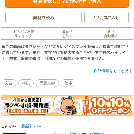
70%OFF
会員登録して
で購入
無料立読み
お気に入り
小説・実用書
最新刊
新刊
ランキング
を見る
自動購入
※この商品はタブレットなど大きいディスプレイを備えた端末で読むこと
に適しています。また、文字だけを拡大することや、文字列のハイライ
ト、検索、辞書の参照、引用などの機能が使用できません。
毎日いっしょうけんめい働くアリたちと、毎日を遊んで暮らすキリギリ
作品情報をもっと見る
ス。 やがて冬になり、食べ物か?なくなってくると・・ 【きいろいとり文
庫 第58作品目】
文芸
小説
児童文学
絵本
1巻から
｜
最新刊から