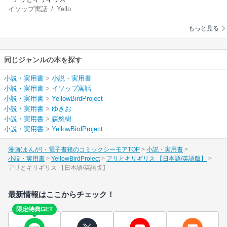
イソップ寓話
/
Yello
【日本語/英語版】
wBirdProject
/
ゆき
もっと見る
お
/
森悠樹
同じジャンルの本を探す
小説・実用書
>
小説・実用書
小説・実用書
>
イソップ寓話
小説・実用書
>
YellowBirdProject
小説・実用書
>
ゆきお
小説・実用書
>
森悠樹
小説・実用書
>
YellowBirdProject
漫画(まんが)・電子書籍のコミックシーモアTOP
小説・実用書
小説・実用書
YellowBirdProject
アリとキリギリス 【日本語/英語版】
アリとキリギリス 【日本語/英語版】
最新情報はここからチェック！
限定特典GET