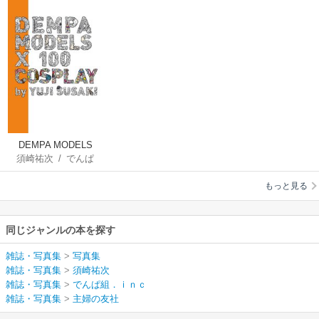
DEMPA MODELS
須崎祐次
/
でんぱ
×100 COSPLAY
組．ｉｎｃ
もっと見る
同じジャンルの本を探す
雑誌・写真集
>
写真集
雑誌・写真集
>
須崎祐次
雑誌・写真集
>
でんぱ組．ｉｎｃ
雑誌・写真集
>
主婦の友社