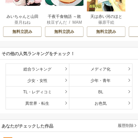
みいちゃんと山田
千夜千食物語 ～敗
天は赤い河のほと
亜月ねね
枝豆ずんだ
/
MAM
篠原千絵
さん
国の姫ですが氷の
り
AKOTO
/
鴉羽凛燈
皇子殿下がどうも
無料立読み
無料立読み
無料立読み
溺愛してくれてい
ます～
その他の人気ランキングをチェック！
総合ランキング
メディア化
少女・女性
少年・青年
TL・レディコミ
BL
異世界・転生
お色気
履歴削除
あなたがチェックした作品