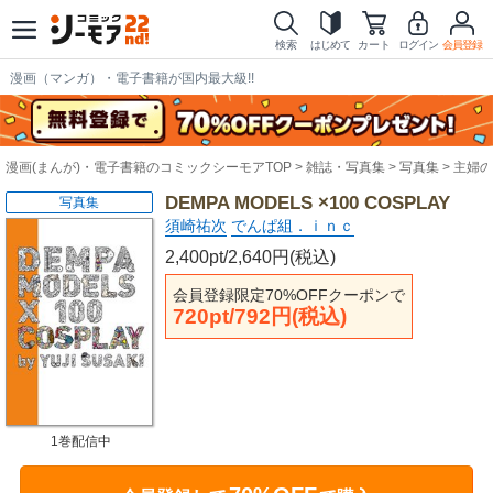
検索
はじめて
カート
ログイン
会員登録
漫画（マンガ）・電子書籍が国内最大級!!
漫画(まんが)・電子書籍のコミックシーモアTOP
雑誌・写真集
写真集
主婦の
DEMPA MODELS ×100 COSPLAY
写真集
須崎祐次
でんぱ組．ｉｎｃ
2,400pt/2,640円(税込)
会員登録限定70%OFFクーポンで
720pt/792円(税込)
1巻配信中