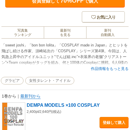
70%OFF
会員登録して
で購入
お気に入り
写真集
最新刊
新刊
ランキング
を見る
自動購入
「sweet joshi」「bon bon lolita」「COSPLAY made in Japan」とヒットを
飛ばし続ける作家、須崎祐次の「COSPLAY」シリーズ第4弾。今回は、人
気急上昇中のアイドルユニット“でんぱ組.inc”×衣装界の老舗“クリアストー
ン”×Team cosplayがタッグを組み、何と100体のCosplayに挑戦。6人6様の
キャラクターを活かし、ファッション写真のおしゃれ感もある、少しエッ
作品情報をもっと見る
チでかわいくCuteな、総写真ページ184Pの豪華版。
グラビア
女性タレント・アイドル
1巻から
｜
最新刊から
DEMPA MODELS ×100 COSPLAY
2,400pt/2,640円(税込)
登録して購入