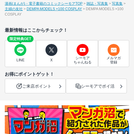
漫画(まんが)・電子書籍のコミックシーモアTOP
雑誌・写真集
写真集
主婦の友社
DEMPA MODELS ×100 COSPLAY
DEMPA MODELS ×100
COSPLAY
最新情報はここからチェック！
限定特典GET
シーモア
メルマガ
LINE
X
ちゃんねる
登録
お得にポイントゲット！
ご来店ポイント
シーモアでポイ活