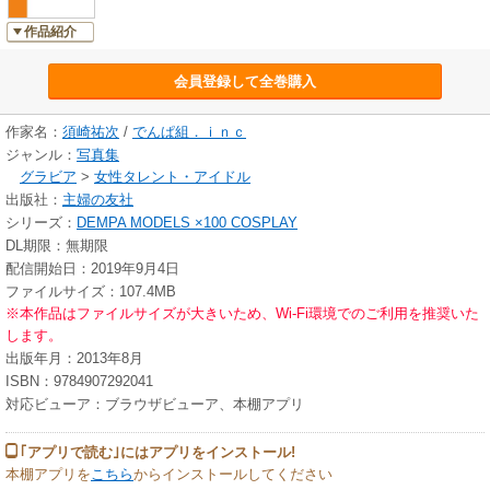
作品紹介
会員登録して全巻購入
作家名：
須崎祐次
/
でんぱ組．ｉｎｃ
ジャンル：
写真集
グラビア
>
女性タレント・アイドル
出版社：
主婦の友社
シリーズ：
DEMPA MODELS ×100 COSPLAY
DL期限：無期限
配信開始日：2019年9月4日
ファイルサイズ：107.4MB
※本作品はファイルサイズが大きいため、Wi-Fi環境でのご利用を推奨いた
します。
出版年月：2013年8月
ISBN：9784907292041
対応ビューア：ブラウザビューア、本棚アプリ
｢アプリで読む｣にはアプリをインストール!
本棚アプリを
こちら
からインストールしてください