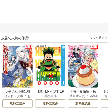
もっと見る
広告で人気の作品!
無料
無料
ブチ切れ令嬢は報
HUNTER×HUNTER
千夜千食物語 ～敗
お
はぐれメタボ
/
お
冨樫義博
枝豆ずんだ
/
MAM
青
復を誓いました。
モノクロ版
国の姫ですが氷の
おのいも
/
昌未
AKOTO
/
鴉羽凛燈
皇子殿下がどうも
無料立読み
無料立読み
無料立読み
溺愛してくれてい