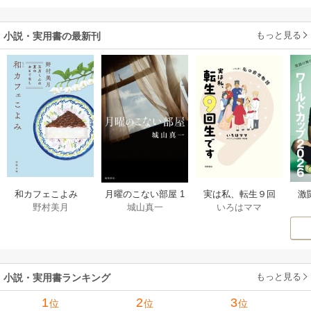
ます～
もっと見る
小説・実用書の最新刊
激
和カフェこよみ
月曜のこない部屋 1
実は私、転生９回
野村美月
城山真一
いろはママ
前
五月くんの夏のお
巻
生です マンガ
ー
もてなし 1巻
私の前世物語 1巻
もっと見る
小説・実用書ランキング
1
2
3
位
位
位