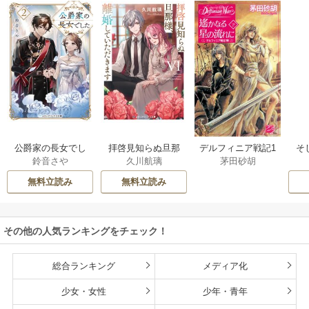
公爵家の長女でし
拝啓見知らぬ旦那
そ
デルフィニア戦記1
鈴音さや
久川航璃
茅田砂胡
た
様、離婚していた
だきます
無料立読み
無料立読み
その他の人気ランキングをチェック！
総合ランキング
メディア化
少女・女性
少年・青年