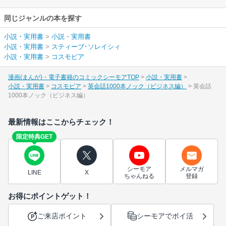
同じジャンルの本を探す
小説・実用書
>
小説・実用書
小説・実用書
>
スティーブ･ソレイシィ
小説・実用書
>
コスモピア
漫画(まんが)・電子書籍のコミックシーモアTOP
小説・実用書
小説・実用書
コスモピア
英会話1000本ノック（ビジネス編）
英会話
1000本ノック（ビジネス編）
最新情報はここからチェック！
限定特典GET
シーモア
メルマガ
LINE
X
ちゃんねる
登録
お得にポイントゲット！
ご来店ポイント
シーモアでポイ活