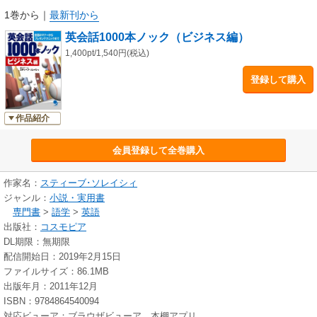
じ質問に対する答えが今日はYesでも、明日は状況が変わってNoになるか
1巻から
｜
最新刊から
もしれません。正解はひとつではないのです。またビジネス英会話の言い
英会話1000本ノック（ビジネス編）
回しをいくら丸暗記しても、現実がその通りに進むことはまずありませ
ん。本書では状況に即した臨機応変の受け答えが、瞬時に口をついて出て
1,400pt/1,540円(税込)
くるようにトレーニングします。
登録して購入
●英語を使った「成功体験」ができる！
1000本の質問のテーマはオフィスでのあいさつや自己紹介からスタート
作品紹介
し、気持ちの深さによって使い分けるお礼とお詫びの段階的表現、電話、
スケジュール調整、大きな単位の数字、プレゼンテーションまで多岐にわ
会員登録して全巻購入
たります。ソレイシィ先生が特にこだわったポイントは、読者が「英語を
使った」という体験をして、「やったぞ」と達成感を得ること。聞かれた
ら答えたくなる質問、必ず役立つ実用的なやり取り、そして何よりも最後
作家名：
スティーブ･ソレイシィ
まで達成可能な1000本の質問をそろえました。
ジャンル：
小説・実用書
専門書
>
語学
>
英語
●音声7時間10分をフリーダウンロード
出版社：
コスモピア
学習方法は付属音声の英語の質問に英語で答える形式、音声で流れる日
DL期限：無期限
本語を英語に変換する形式、そして会話のラリー形式で構成。テキストに
配信開始日：2019年2月15日
は質問と回答例、ワンポイントアドバイスが掲載されています。
ファイルサイズ：86.1MB
付属音声には1000本の「質問→ポーズ」のパターンと、同じく1000本の
出版年月：2011年12月
「質問→ポーズ→回答例」のパターンの2種類の音声が収録されています。
ISBN：9784864540094
回答例付きの音声で会話のリズム感や気持ちの込め方などをマスターした
対応ビューア：ブラウザビューア、本棚アプリ