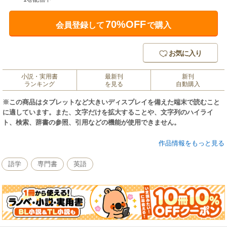
70%OFF
会員登録して
で購入
お気に入り
小説・実用書
最新刊
新刊
ランキング
を見る
自動購入
※この商品はタブレットなど大きいディスプレイを備えた端末で読むこと
に適しています。また、文字だけを拡大することや、文字列のハイライ
ト、検索、辞書の参照、引用などの機能が使用できません。
●口から出た英語がおかしいことよりも、出てこないことが問題
作品情報をもっと見る
「1000本ノック」シリーズに待望のビジネス編が加わりました。ビジネ
スの相手にとっては、ポンポンとレスポンスが返ってこないことがストレ
語学
専門書
英語
スとなります。お互いにイコールの関係で仕事を進めるためには、クイッ
クレスポンス力が不可欠。次々と流れる質問に、音声のポーズの間に自分
で声に出して答える1000本ノック方式で、制限時間付きの会話のラリーを
何本続けられるか訓練しましょう。
長年、テストでいい点を取ることを要求され、たったひとつの正解を出
すことを求められ続けてきたかもしれませんが、ビジネスの現場では、同