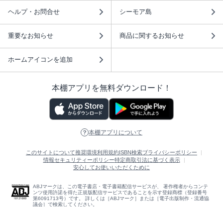
ヘルプ・お問合せ
シーモア島
重要なお知らせ
商品に関するお知らせ
ホームアイコンを追加
本棚アプリを無料ダウンロード！
本棚アプリについて
このサイトについて
推奨環境
利用規約
ISBN検索
プライバシーポリシー
情報セキュリティーポリシー
特定商取引法に基づく表示
安心してお使いいただくために
ABJマークは、この電子書店・電子書籍配信サービスが、 著作権者からコンテ
ンツ使用許諾を得た正規版配信サービスであることを示す登録商標（登録番号
第6091713号）です。 詳しくは［ABJマーク］または［電子出版制作・流通協
議会］で検索してください。
(C)NTTソルマーレ