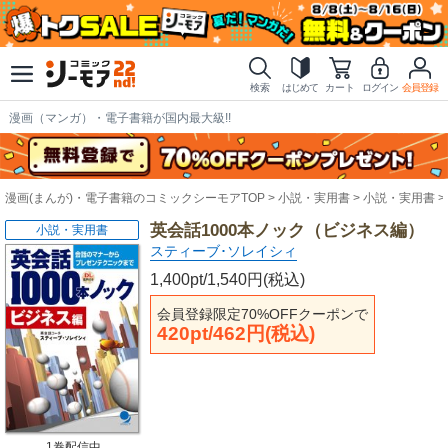
検索
はじめて
カート
ログイン
会員登録
漫画（マンガ）・電子書籍が国内最大級!!
漫画(まんが)・電子書籍のコミックシーモアTOP
小説・実用書
小説・実用書
英会話1000本ノック（ビジネス編）
小説・実用書
スティーブ･ソレイシィ
1,400pt/1,540円(税込)
会員登録限定70%OFFクーポンで
420pt/462円(税込)
1巻配信中