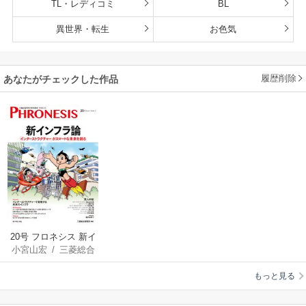
TL・レディコミ
BL
異世界・転生
お色気
履歴削除
あなたがチェックした作品
20号 フロネシス 新イ
小宮山宏
/
三菱総合
ンフラ論
研究所
もっと見る