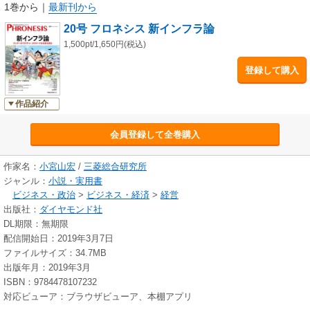
1巻から
｜
最新刊から
20号 フロネシス 新インフラ論
1,500pt/1,650円(税込)
登録して購入
作品紹介
会員登録して全巻購入
作家名：
小宮山宏
/
三菱総合研究所
ジャンル：
小説・実用書
ビジネス・政治
>
ビジネス・経済
>
経営
出版社：
ダイヤモンド社
DL期限：無期限
配信開始日：2019年3月7日
ファイルサイズ：34.7MB
出版年月：2019年3月
ISBN：9784478107232
対応ビューア：ブラウザビューア、本棚アプリ