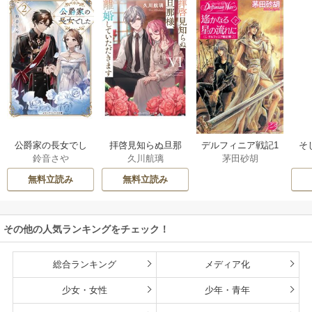
公爵家の長女でし
拝啓見知らぬ旦那
そ
デルフィニア戦記1
鈴音さや
久川航璃
茅田砂胡
た
様、離婚していた
だきます
無料立読み
無料立読み
その他の人気ランキングをチェック！
総合ランキング
メディア化
少女・女性
少年・青年