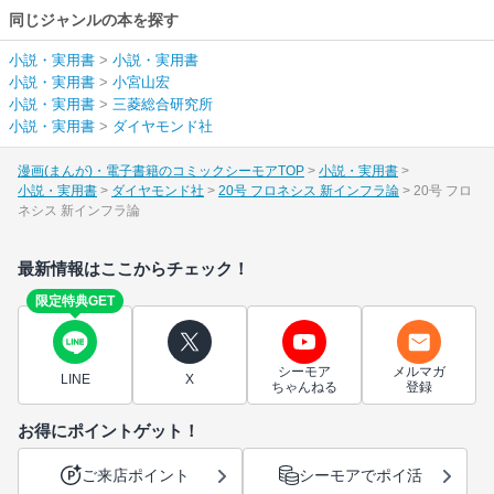
同じジャンルの本を探す
小説・実用書
>
小説・実用書
小説・実用書
>
小宮山宏
小説・実用書
>
三菱総合研究所
小説・実用書
>
ダイヤモンド社
漫画(まんが)・電子書籍のコミックシーモアTOP
小説・実用書
小説・実用書
ダイヤモンド社
20号 フロネシス 新インフラ論
20号 フロ
ネシス 新インフラ論
最新情報はここからチェック！
限定特典GET
シーモア
メルマガ
LINE
X
ちゃんねる
登録
お得にポイントゲット！
ご来店ポイント
シーモアでポイ活