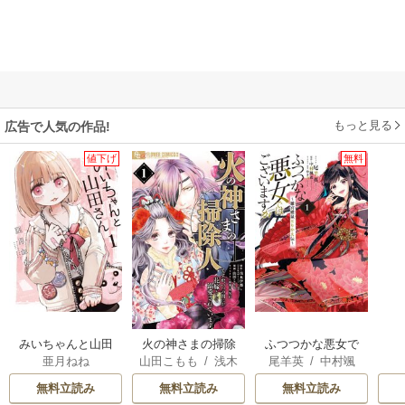
もっと見る
広告で人気の作品!
値下げ
無料
みいちゃんと山田
火の神さまの掃除
ふつつかな悪女で
亜月ねね
山田こもも
/
浅木
尾羊英
/
中村颯
さん
人ですが、いつの
はございますが ～
伊都
/
SNC
希
/
ゆき哉
間にか花嫁として
雛宮蝶鼠とりかえ
無料立読み
無料立読み
無料立読み
溺愛されています
伝～