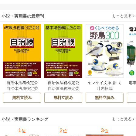
もっと見る
小説・実用書の最新刊
自治体法務検定公
自治体法務検定公
ヤマケイ文庫 新 く
電車
自治体法務検定委
自治体法務検定委
叶内拓哉
式テキスト 政策
式テキスト 基本
らべてわかる野鳥3
型
員会
員会
法務編 ２０２６
法務編 ２０２６
00 1巻
無料立読み
無料立読み
無料立読み
年度検定対応 1巻
年度検定対応 1巻
もっと見る
小説・実用書ランキング
1
2
3
位
位
位