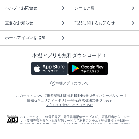
ヘルプ・お問合せ
シーモア島
重要なお知らせ
商品に関するお知らせ
ホームアイコンを追加
本棚アプリを無料ダウンロード！
本棚アプリについて
このサイトについて
推奨環境
利用規約
ISBN検索
プライバシーポリシー
情報セキュリティーポリシー
特定商取引法に基づく表示
安心してお使いいただくために
ABJマークは、この電子書店・電子書籍配信サービスが、 著作権者からコンテ
ンツ使用許諾を得た正規版配信サービスであることを示す登録商標（登録番号
第6091713号）です。 詳しくは［ABJマーク］または［電子出版制作・流通協
議会］で検索してください。
(C)NTTソルマーレ