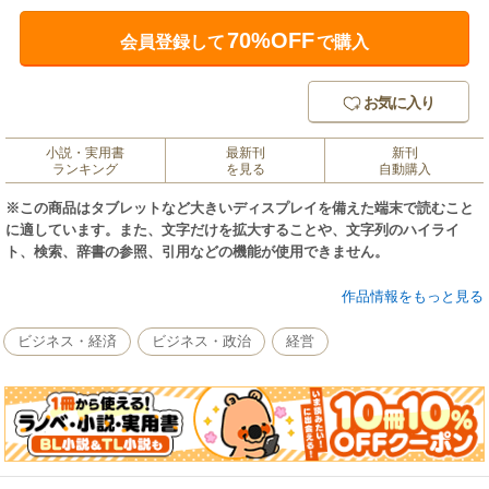
70%OFF
会員登録して
で購入
お気に入り
小説・実用書
最新刊
新刊
ランキング
を見る
自動購入
※この商品はタブレットなど大きいディスプレイを備えた端末で読むこと
に適しています。また、文字だけを拡大することや、文字列のハイライ
ト、検索、辞書の参照、引用などの機能が使用できません。
高度成長時代に圧倒的なスピードで整備されたインフラは老朽化が進んで
作品情報をもっと見る
いるが、税収が減っていく時代ではその整備・維持が大きな課題となる。
そうした事態を打開するのがテクノロジーやツール、人材によって従来の
ビジネス・経済
ビジネス・政治
経営
インフラのポテンシャルを最大化するインターストラクチャーというコン
セプトだ