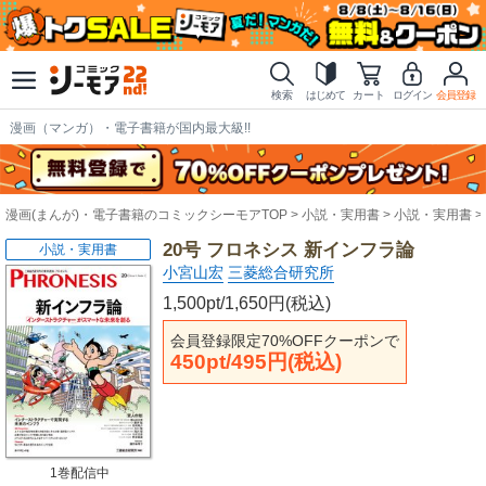
検索
はじめて
カート
ログイン
会員登録
漫画（マンガ）・電子書籍が国内最大級!!
漫画(まんが)・電子書籍のコミックシーモアTOP
小説・実用書
小説・実用書
20号 フロネシス 新インフラ論
小説・実用書
小宮山宏
三菱総合研究所
1,500pt/1,650円(税込)
会員登録限定70%OFFクーポンで
450pt/495円(税込)
1巻配信中