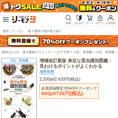
検索
はじめて
カート
ログイン
会員登録
漫画（マンガ）・電子書籍が国内最大級!!
漫画(まんが)・電子書籍のコミックシーモアTOP
小説・実用書
小説・実用書
増補改訂新版 身近な昆虫識別図鑑：
小説・実用書
見わけるポイントがよくわかる
海野和男
2,200pt/2,420円(税込)
会員登録限定70%OFFクーポンで
660pt/726円(税込)