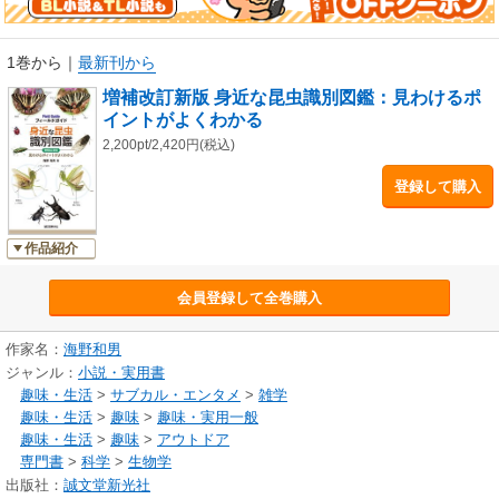
すく説明しています。 自然観察会や昆虫観察、旅行などにピッタリの図鑑
です。 今回の改訂では掲載写真を大きくし、見分け方等役立つ情報を追加
しました。
1巻から
｜
最新刊から
増補改訂新版 身近な昆虫識別図鑑：見わけるポ
イントがよくわかる
2,200pt/2,420円(税込)
登録して購入
作品紹介
会員登録して全巻購入
作家名：
海野和男
ジャンル：
小説・実用書
趣味・生活
>
サブカル・エンタメ
>
雑学
趣味・生活
>
趣味
>
趣味・実用一般
趣味・生活
>
趣味
>
アウトドア
専門書
>
科学
>
生物学
出版社：
誠文堂新光社