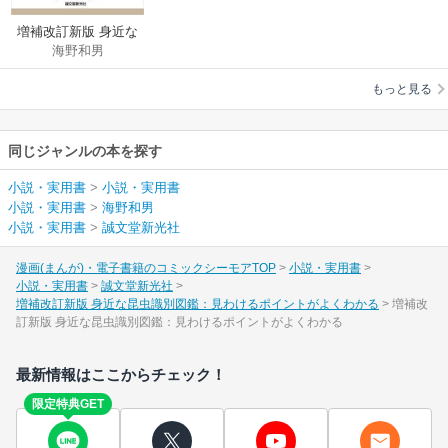
増補改訂新版 身近な
海野和男
昆虫識別図鑑：見わ
けるポイントがよく
もっと見る
わかる
同じジャンルの本を探す
小説・実用書
>
小説・実用書
小説・実用書
>
海野和男
小説・実用書
>
誠文堂新光社
漫画(まんが)・電子書籍のコミックシーモアTOP
小説・実用書
小説・実用書
誠文堂新光社
増補改訂新版 身近な昆虫識別図鑑：見わけるポイントがよくわかる
増補改
訂新版 身近な昆虫識別図鑑：見わけるポイントがよくわかる
最新情報はここからチェック！
限定特典GET