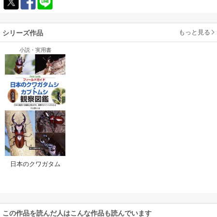
もっと見る
シリーズ作品
小説・実用書
日本のクワガタム
シ・カブトムシ観
察図鑑：日本に棲
息する種類と見分
け方、観察のポイ
ントがわかる
この作品を読んだ人はこんな作品も読んでいます