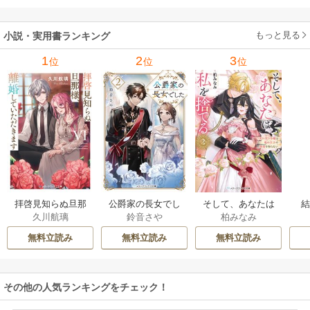
みる視覚の革命 1巻
もっと見る
小説・実用書ランキング
1
2
3
位
位
位
拝啓見知らぬ旦那
公爵家の長女でし
そして、あなたは
久川航璃
鈴音さや
柏みなみ
様、離婚していた
た
私を捨てる
だきます
無料立読み
無料立読み
無料立読み
その他の人気ランキングをチェック！