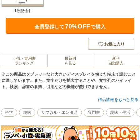
1巻配信中
70%OFF
会員登録して
で購入
お気に入り
小説・実用書
最新刊
新刊
ランキング
を見る
自動購入
※この商品はタブレットなど大きいディスプレイを備えた端末で読むこと
に適しています。また、文字だけを拡大することや、文字列のハイライ
ト、検索、辞書の参照、引用などの機能が使用できません。
フィールドで撮影した生態写真図鑑の決定版！ フィールドに出て実際に昆
作品情報をもっと見る
虫の識別をするときに役立つ昆虫図鑑で、自然愛好家必携の一冊です。 日
本に生息する昆虫は3万種以上といわれますが、大型(5ｍｍ以上)で特別な探
科学
趣味
サブカル・エンタメ
専門書
趣味・生活
し方をしなくても身近な場所で見られる昆虫を中心に、珍しい昆虫で人気
のある種についても取り上げ、約1300種掲載しました。 本書は、昆虫に詳
しくない人でも身近で出会う昆虫たちを識別しやすいよう、フィールドで
撮影した生態写真をもとに識別ポイントを図示し、平易な用語でわかりや