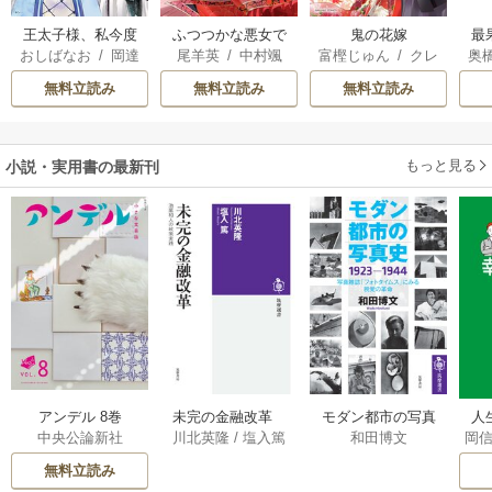
王太子様、私今度
ふつつかな悪女で
鬼の花嫁
最
おしばなお
/
岡達
尾羊英
/
中村颯
富樫じゅん
/
クレ
奥
こそあなたに殺さ
はございますが ～
英茉
/
先崎真琴
希
/
ゆき哉
ハ
た
れたくないんで
雛宮蝶鼠とりかえ
無料立読み
無料立読み
無料立読み
す！ ～聖女に嵌め
伝～
られた貧乏令嬢、
二度目は串刺し回
もっと見る
小説・実用書の最新刊
避します！～
アンデル 8巻
未完の金融改革
モダン都市の写真
人
中央公論新社
川北英隆
/
塩入篤
和田博文
岡
――池尾和人の政
史 1923－1944
教
策実践 1巻
――写真雑誌「フ
の
無料立読み
ォトタイムス」に