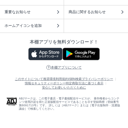
重要なお知らせ
商品に関するお知らせ
ホームアイコンを追加
本棚アプリを無料ダウンロード！
本棚アプリについて
このサイトについて
推奨環境
利用規約
ISBN検索
プライバシーポリシー
情報セキュリティーポリシー
特定商取引法に基づく表示
安心してお使いいただくために
ABJマークは、この電子書店・電子書籍配信サービスが、 著作権者からコンテ
ンツ使用許諾を得た正規版配信サービスであることを示す登録商標（登録番号
第6091713号）です。 詳しくは［ABJマーク］または［電子出版制作・流通協
議会］で検索してください。
(C)NTTソルマーレ