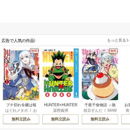
もっと見る
広告で人気の作品!
無料
無料
ブチ切れ令嬢は報
HUNTER×HUNTER
千夜千食物語 ～敗
お
はぐれメタボ
/
お
冨樫義博
枝豆ずんだ
/
MAM
青
復を誓いました。
モノクロ版
国の姫ですが氷の
おのいも
/
昌未
AKOTO
/
鴉羽凛燈
皇子殿下がどうも
無料立読み
無料立読み
無料立読み
溺愛してくれてい
ます～