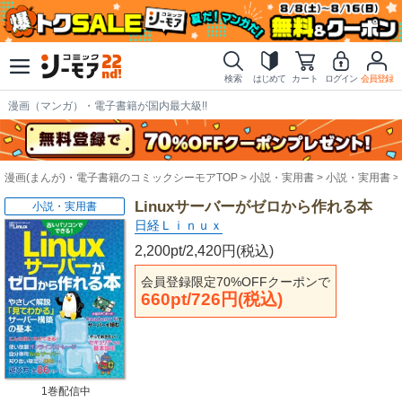
検索
はじめて
カート
ログイン
会員登録
漫画（マンガ）・電子書籍が国内最大級!!
漫画(まんが)・電子書籍のコミックシーモアTOP
小説・実用書
小説・実用書
Linuxサーバーがゼロから作れる本
小説・実用書
日経Ｌｉｎｕｘ
2,200pt/2,420円(税込)
会員登録限定70%OFFクーポンで
660pt/726円(税込)
1巻配信中