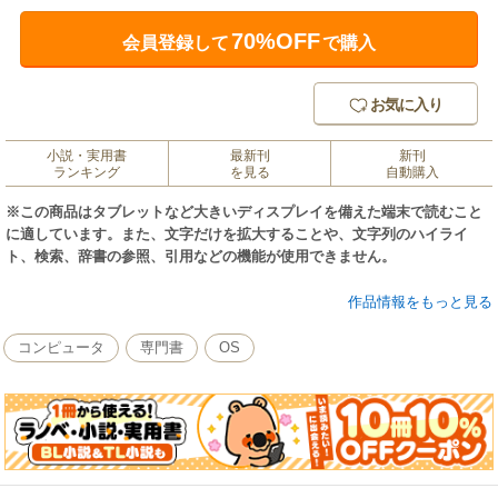
70%OFF
会員登録して
で購入
お気に入り
小説・実用書
最新刊
新刊
ランキング
を見る
自動購入
※この商品はタブレットなど大きいディスプレイを備えた端末で読むこと
に適しています。また、文字だけを拡大することや、文字列のハイライ
ト、検索、辞書の参照、引用などの機能が使用できません。
誰もが無料で使え、企業の基幹業務でも広く利用されているOSがLinuxで
作品情報をもっと見る
す。
このLinuxを使いこなす上で一番手っ取り早いのが自分でLinuxサーバーを
コンピュータ
専門書
OS
構築してみることです。
WindowsやMacのパソコンしか使ったことが無い人でも理解できるよう、
しくみや手順の解説を丁寧にまとめ上げた、ゼロからのサーバー入門ガイ
ドです。
入門者がつまずきやすいネットワークの設定やサーバー上で動かすサービ
スの紹介など、基礎知識が自然と身に付くステップ式で順序立てて解説し