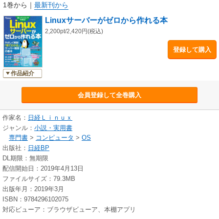
ます。
1巻から
｜
最新刊から
Linuxへの理解が深まるのはもちろん、世の中では有料となるような高機能
Linuxサーバーがゼロから作れる本
なWebサービスを自前で持つことも夢ではありません。
初めてのサーバー構築から、その後の運用まで、必須のバイブルとなるで
2,200pt/2,420円(税込)
しょう。
登録して購入
◆やさしく解説「見てわかる」サーバー構築の基本
◆こんな使い方ができる！
作品紹介
・使い放題 オンラインストレージ
・自分専用 Webサーバー
会員登録して全巻購入
・知り合い限定のSNS・・・ほか
遊び方 全８６パターン
作家名：
日経Ｌｉｎｕｘ
◆小型のPCボード Raspberry Piでサーバーを組む
ジャンル：
小説・実用書
◆やっておきたい！セキュリティの基本設定
専門書
>
コンピュータ
>
OS
出版社：
日経BP
※電子版には紙版についている付録DVD-ROMはつきません。予めご了承く
ださい。
DL期限：無期限
配信開始日：2019年4月13日
ファイルサイズ：79.3MB
出版年月：2019年3月
ISBN：9784296102075
対応ビューア：ブラウザビューア、本棚アプリ