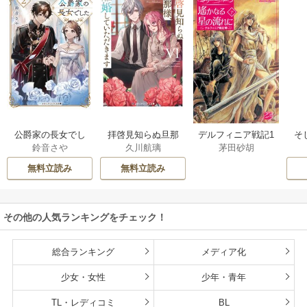
公爵家の長女でし
拝啓見知らぬ旦那
そ
デルフィニア戦記1
鈴音さや
久川航璃
茅田砂胡
た
様、離婚していた
だきます
無料立読み
無料立読み
その他の人気ランキングをチェック！
総合ランキング
メディア化
少女・女性
少年・青年
TL・レディコミ
BL