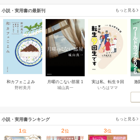
もっと見る
小説・実用書の最新刊
激
和カフェこよみ
月曜のこない部屋 1
実は私、転生９回
野村美月
城山真一
いろはママ
前
五月くんの夏のお
巻
生です マンガ
ー
もてなし 1巻
私の前世物語 1巻
もっと見る
小説・実用書ランキング
1
2
3
位
位
位