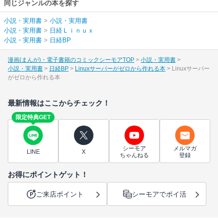
同じジャンルの本を探す
小説・実用書
>
小説・実用書
小説・実用書
>
日経Ｌｉｎｕｘ
小説・実用書
>
日経BP
漫画(まんが)・電子書籍のコミックシーモアTOP
小説・実用書
小説・実用書
日経BP
Linuxサーバーがゼロから作れる本
Linuxサーバー
がゼロから作れる本
最新情報はここからチェック！
限定特典GET
シーモア
メルマガ
LINE
X
ちゃんねる
登録
お得にポイントゲット！
ご来店ポイント
シーモアでポイ活