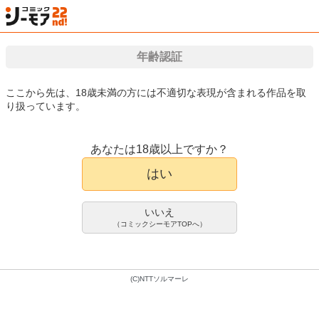
年齢認証
検索
はじめて
カート
ログイン
会員登録
漫画（マンガ）・電子書籍が国内最大級!!
ここから先は、18歳未満の方には不適切な表現が含まれる作品を取
り扱っています。
漫画(まんが)・電子書籍のコミックシーモアTOP
アダルト
アダルト写真集
P
あなたは18歳以上ですか？
『濃厚ボディー』 山本有紗
写真集
はい
山本有紗
600pt/660円(税込)
いいえ
会員登録限定70%OFFクーポンで
（コミックシーモアTOPへ）
180pt/198円(税込)
(C)NTTソルマーレ