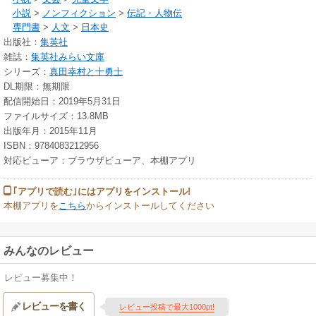
小説
>
ノンフィクション
>
伝記・人物伝
専門書
>
人文
>
日本史
出版社：
集英社
雑誌：
集英社みらい文庫
シリーズ：
真田幸村と十勇士
DL期限：無期限
配信開始日：2019年5月31日
ファイルサイズ：13.8MB
出版年月：2015年11月
ISBN：9784083212956
対応ビューア：ブラウザビューア、本棚アプリ
｢アプリで読む｣にはアプリをインストール!
本棚アプリを
こちら
からインストールしてください
みんなのレビュー
レビュー募集中！
レビューを書く
レビュー投稿で最大1000pt!