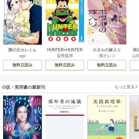
隣の元カレくん
HUNTER×HUNTER
ホタルの嫁入り
葬
ago
冨樫義博
橘オレコ
山
モノクロ版
無料立読み
無料立読み
無料立読み
もっと見る
小説・実用書の最新刊