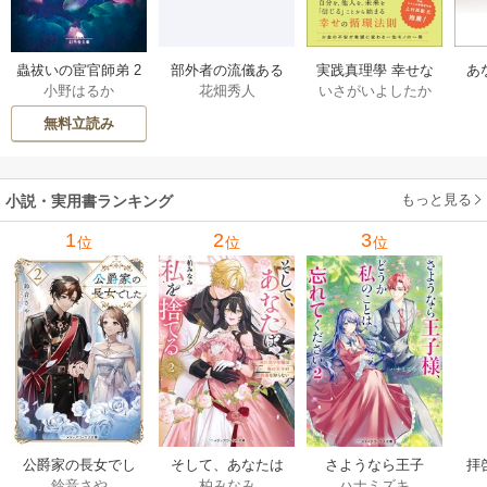
部外者の流儀ある
実践真理學 幸せな
蟲祓いの宦官師弟 2
あ
花畑秀人
いさがいよしたか
小野はるか
日、三木たかしの5
お金の使い方編 1巻
巻
せ
000曲を託されたぼ
無料立読み
くは、いかにして
その価値を最大化
したか 1巻
もっと見る
小説・実用書ランキング
1
2
3
位
位
位
公爵家の長女でし
そして、あなたは
さようなら王子
拝
鈴音さや
柏みなみ
ハナミズキ
た
私を捨てる
様、どうか私のこ
様