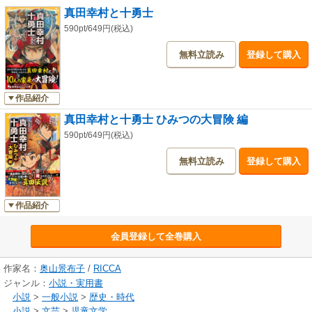
真田幸村と十勇士
590pt/649円(税込)
無料立読み
登録して購入
作品紹介
真田幸村と十勇士 ひみつの大冒険 編
590pt/649円(税込)
無料立読み
登録して購入
作品紹介
会員登録して全巻購入
作家名：
奥山景布子
/
RICCA
ジャンル：
小説・実用書
小説
>
一般小説
>
歴史・時代
小説
>
文芸
>
児童文学