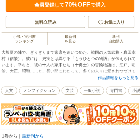
70%OFF
会員登録して
で購入
無料立読み
お気に入り
小説・実用書
最新刊
新刊
ランキング
を見る
自動購入
大坂夏の陣で、ぎりぎりまで家康を追いつめた、戦国の人気武将・真田幸
村（信繁）。彼には、史実とは異なる「もうひとつの物語」が伝えられて
います。幸村と、彼の十人の家来たち（十勇士）の冒険物語は、江戸、明
治、大正、昭和……と、長い間にわたって、多くの人々に愛されつづけて
きました。幸村が得意な「あっと驚く」戦いかた。個性的な十勇士の活躍
作品情報をもっと見る
ぶり……。21世紀に新たによみがえったわくわくドキドキの物語、どうぞ
お楽しみください！
人文
ノンフィクション
文芸
一般小説
専門書
小
1巻から
｜
最新刊から