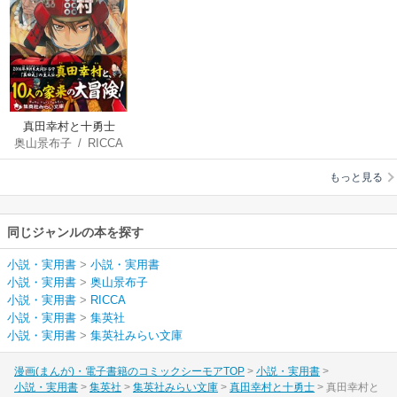
真田幸村と十勇士
奥山景布子
/
RICCA
もっと見る
同じジャンルの本を探す
小説・実用書
>
小説・実用書
小説・実用書
>
奥山景布子
小説・実用書
>
RICCA
小説・実用書
>
集英社
小説・実用書
>
集英社みらい文庫
漫画(まんが)・電子書籍のコミックシーモアTOP
小説・実用書
小説・実用書
集英社
集英社みらい文庫
真田幸村と十勇士
真田幸村と