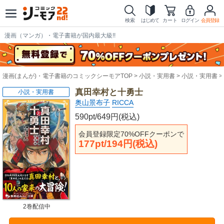
検索
はじめて
カート
ログイン
会員登録
漫画（マンガ）・電子書籍が国内最大級!!
漫画(まんが)・電子書籍のコミックシーモアTOP
小説・実用書
小説・実用書
真田幸村と十勇士
小説・実用書
奥山景布子
RICCA
590pt/649円(税込)
会員登録限定70%OFFクーポンで
177pt/194円(税込)
2巻配信中