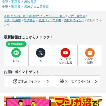
小説・実用書
>
岩波書店
小説・実用書
>
岩波ジュニア新書
漫画(まんが)・電子書籍のコミックシーモアTOP
小説・実用書
小説・実用書
岩波書店
岩波ジュニア新書
自転車で行こう
自転車で行
こう
最新情報はここからチェック！
限定特典GET
シーモア
メルマガ
LINE
X
ちゃんねる
登録
お得にポイントゲット！
ご来店ポイント
シーモアでポイ活