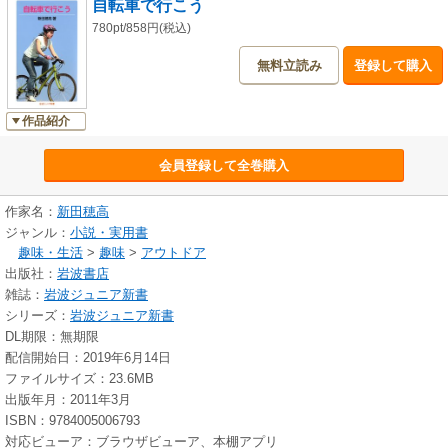
自転車で行こう
780pt/858円(税込)
無料立読み
登録して購入
作品紹介
会員登録して全巻購入
作家名：
新田穂高
ジャンル：
小説・実用書
趣味・生活
>
趣味
>
アウトドア
出版社：
岩波書店
雑誌：
岩波ジュニア新書
シリーズ：
岩波ジュニア新書
DL期限：無期限
配信開始日：2019年6月14日
ファイルサイズ：23.6MB
出版年月：2011年3月
ISBN：9784005006793
対応ビューア：ブラウザビューア、本棚アプリ