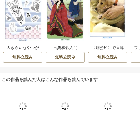
フ
大きらいなやつが
古典和歌入門
〈刑務所〉で盲導
いる君のためのリ
犬を育てる
無料立読み
無料立読み
無料立読み
ベンジマニュアル
この作品を読んだ人はこんな作品も読んでいます