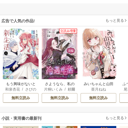
もっと見る
広告で人気の作品!
立読み増量
もう興味がないと
さようなら、私の
みいちゃんと山田
ふ
和泉杏花
/
さびの
片桐いくみ
/
頼爾
亜月ねね
尾
離婚された令嬢の
冷遇生活 ～パーテ
さん
は
ぶち
意外と楽しい新生
ィーで声をかけて
雛
無料立読み
無料立読み
無料立読み
活
きたのがヤバい男
だった件
もっと見る
小説・実用書の最新刊