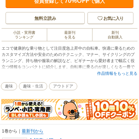
70%OFF
会員登録して
で購入
無料立読み
お気に入り
小説・実用書
最新刊
新刊
ランキング
を見る
自動購入
エコで健康的な乗り物として注目度急上昇中の自転車。快適に乗るための
カスタマイズ方法や安全のためのテクニック、マナー、サイクリングのプ
ランニング、持ち物や服装の解説など、ビギナーから愛好者まで幅広く役
立つ情報をコンパクトに紹介します。自転車に乗るのが楽しくなる一冊で
す。
作品情報をもっと見る
趣味
趣味・生活
アウトドア
1巻から
｜
最新刊から