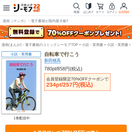
検索
はじめて
カート
ログイン
会員登録
漫画（マンガ）・電子書籍が国内最大級!!
漫画(まんが)・電子書籍のコミックシーモアTOP
小説・実用書
小説・実用書
自転車で行こう
小説・実用書
新田穂高
780pt/858円(税込)
会員登録限定70%OFFクーポンで
234pt/257円(税込)
1巻配信中