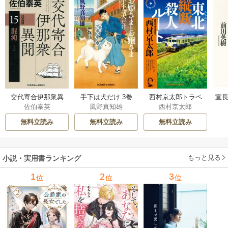
交代寄合伊那衆異
手下は犬だけ 3巻
西村京太郎トラベ
宣長
佐伯泰英
風野真知雄
西村京太郎
聞 15巻
ルミステリー・セ
レクション 2巻
無料立読み
無料立読み
無料立読み
もっと見る
小説・実用書ランキング
1
2
3
位
位
位