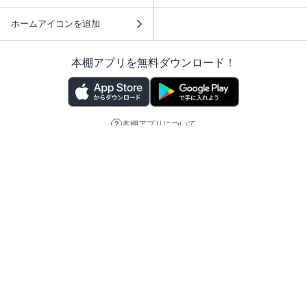
ホームアイコンを追加
本棚アプリを無料ダウンロード！
本棚アプリについて
このサイトについて
推奨環境
利用規約
ISBN検索
プライバシーポリシー
情報セキュリティーポリシー
特定商取引法に基づく表示
安心してお使いいただくために
ABJマークは、この電子書店・電子書籍配信サービスが、 著作権者からコンテ
ンツ使用許諾を得た正規版配信サービスであることを示す登録商標（登録番号
第6091713号）です。 詳しくは［ABJマーク］または［電子出版制作・流通協
議会］で検索してください。
(C)NTTソルマーレ