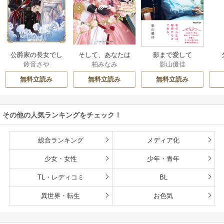
公爵家の長女でし
そして、あなたは
影まで愛して
鈴音さや
柏みなみ
影山優佳
た
私を捨てる
無料立読み
無料立読み
無料立読み
その他の人気ランキングをチェック！
総合ランキング
メディア化
少女・女性
少年・青年
TL・レディコミ
BL
異世界・転生
お色気