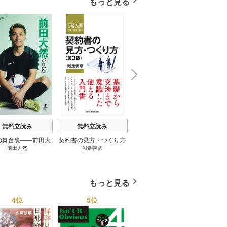
もっと見る
N
x
e
t
無料立読み
無料立読み
無料立読み
の舞台裏――前田大
契約書の見方・つくり方
談話室米澤 1巻
リーン
前田大然
淵邊善彦
米澤穂信
パット
見たワールドカップ
＜第３版＞ 1巻
のにす
2026 1巻
ってい
トで最
もっと見る
4位
5位
6位