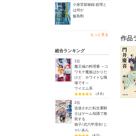
小泉官邸秘録 総理と
は何か
激動の世
そして、
飯島勲
型にはま
現代の女
もっと見る
作品
解説・小
総合ランキング
※この電
1位
魔王城の料理番 ～コ
ワモテ魔族ばかりだ
けど、ホワイトな職
場です～
ワイエム系
（4.8）
2位
追放された転生重騎
士はゲーム知識で無
双する
猫子
/
武六甲理衣
/
じ
ゃいあん
（4.0）