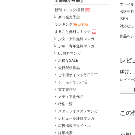
全書籍から探す
ファイル
新刊コミック/書籍
出版年月
新刊発売予定
ISBN
ランキング
(毎日更新)
対応ビュ
まるごと無料コミック
作品をシ
少女・女性無料マンガ
少年・青年無料マンガ
BL無料マンガ
レビ
お得なSALE
先行配信作品
ゆけ、
ご来店ポイント毎日GET
レビュー
シーモアでポイ活
賞受賞作品
メディア化作品
特集一覧
スタッフオススメマンガ
この
レビュー高評価マンガ
広告掲載中タイトル
詳細検索