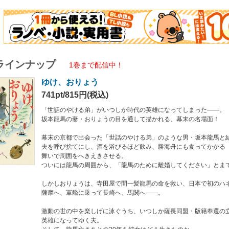
の中を楽しげに泳ぐうち、いつしか薩長同盟・版籍奉還の立て役者として時代の英
龍馬亡きあとの20年を彼女はどう生きたのか。
らない生き生きとした夫婦の姿、意地っ張りで責任感が強く、龍馬に惚れながらも
性に響く物語！
ラインナップ
1巻まで配信中！
日向えり（歴女）
ゆけ、おりょう
子書籍は2016年8月に文藝春秋より刊行された単行本の文庫版を底本としています
741pt/815円(税込)
「世話のやける弟」がいつしか時代の英雄になってしまった――。
坂本龍馬の妻・おりょうの目を通して描かれる、幕末の名場面！
幕末の京都で出会った「世話のやける弟」のような男・坂本龍馬と
夫を呼び捨てにし、酒を浴びるほど飲み、勝海舟にも食ってかかる
舞いで周囲をへきえきさせる。
ついには龍馬の周囲から、「龍馬のために離婚してください」とま
しかしおりょうは、寺田屋で間一髪龍馬の命を救い、日本で初のハ
薩摩へ、軍艦に乗って長崎へ、馬関へ――。
激動の世の中を楽しげに泳ぐうち、いつしか薩長同盟・版籍奉還の
英雄になってゆく夫。