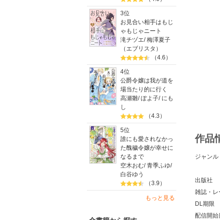
3位
お見合い相手はもじ
ゃもじゃニート
滝チヅエ
/
梅澤夏子
（エブリスタ）
（4.6）
4位
公爵令嬢は我が道を
場当たり的に行く
高瀬雛
/
ぽよ子
/
にも
し
（4.3）
5位
作品
誰にも愛されなかっ
た醜穢令嬢が幸せに
なるまで
ジャンル
空木おむ
/
青季ふゆ
/
白谷ゆう
出版社
（3.9）
雑誌・レ
もっと見る
DL期限
配信開始