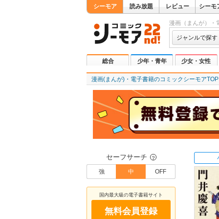
シーモア
読み放題
レビュー
シーモ
漫画（まんが）・
ジャンルで探す
総合
少年・青年
少女・女性
漫画(まんが)・電子書籍のコミックシーモアTOP
セーフサーチ
？
強
中
OFF
国内最大級の電子書籍サイト
無料会員登録