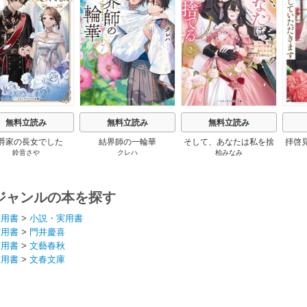
s
無料立読み
無料立読み
無料立読み
爵家の長女でした
結界師の一輪華
そして、あなたは私を捨
拝啓
鈴音さや
クレハ
柏みなみ
てる
婚
ジャンルの本を探す
実用書
>
小説・実用書
実用書
>
門井慶喜
実用書
>
文藝春秋
実用書
>
文春文庫