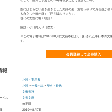
そして、龍馬亡きあとの20年を彼女はどう生きたのか。
型にはまらない生き生きとした夫婦の姿、意地っ張りで責任感が強
も自立した魂が輝く「門井版おりょう」。
現代の女性に響く物語！
解説・小日向えり（歴女）
※この電子書籍は2016年8月に文藝春秋より刊行された単行本の文
す。
会員登録して全巻購入
情報
：
小説・実用書
小説
>
一般小説
>
歴史・時代
：
文藝春秋
ーベル
：
文春文庫
：
無期限
日
：
2019年8月7日