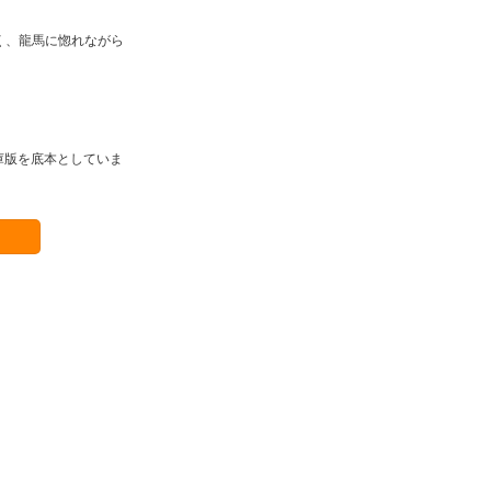
く、龍馬に惚れながら
庫版を底本としていま