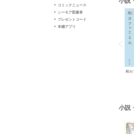
小説
コミックニュース
シーモア図書券
プレゼントコード
本棚アプリ
o
v
P
r
e
i
u
和カ
んの
小説