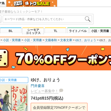
ア島
電子書籍ならコミックシーモア！
シーモア
BL
TL
ライトノベル
小説・実用書
コミックス
小説・実用書
小説・実用書
文藝春秋
文春文庫
ゆけ、おりょう
ゆけ、
ゆけ、おりょう
小説・実用書
門井慶喜
レビュー募集中！
741pt/815円(税込)
会員登録限定70%OFFクーポンで