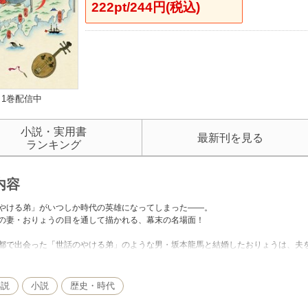
222pt/244円(税込)
1巻配信中
小説・実用書
最新刊を見る
ランキング
内容
やける弟」がいつしか時代の英雄になってしまった――。
の妻・おりょうの目を通して描かれる、幕末の名場面！
都で出会った「世話のやける弟」のような男・坂本龍馬と結婚したおりょうは、夫
かる「妻らしからぬ」振る舞いで周囲をへきえきさせる。
龍馬の周囲から、「龍馬のために離婚してください」とまで迫られる始末。
小説
小説
歴史・時代
りょうは、寺田屋で間一髪龍馬の命を救い、日本で初のハネムーンを敢行。
軍艦に乗って長崎へ、馬関へ――。