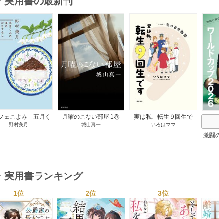
・実用書の最新刊
s
フェこよみ 五月く
月曜のこない部屋 1巻
実は私、転生９回生で
野村美月
城山真一
いろはママ
夏のおもてなし 1巻
す マンガ 私の前世物
語 1巻
激闘
然が
・実用書ランキング
1位
2位
3位