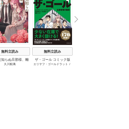
N
x
e
t
無料立読み
無料立読み
無料立読み
見知らぬ旦那様、離
ザ・ゴール コミック版
さようなら王子様、どう
か
久川航璃
エリヤフ・ゴールドラット
/
ハナミズキ
友麻
していただきます
か私のことは忘れてくだ
ジェフ・コックス
/
岸良裕
さい
司
/
青木健生
/
蒼田山