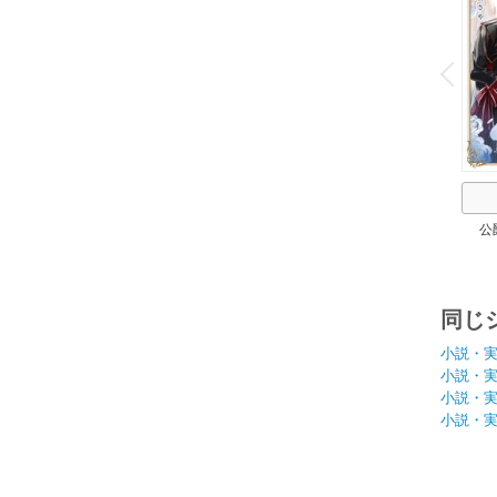
o
v
P
r
e
i
u
公
同じ
小説・
小説・
小説・
小説・