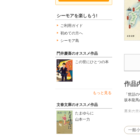
シーモアを楽しもう!
ご利用ガイド
初めての方へ
シーモア島
門井慶喜のオススメ作品
この世にひとつの本
作品
もっと見る
「世話の
坂本龍馬
文春文庫のオススメ作品
幕末の京
たまゆらに
食ってか
山本一力
ついには
一般
しかしお
薩摩へ、