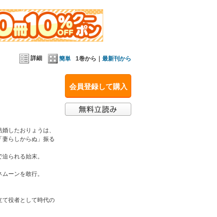
雄になってゆく夫。
自立した魂が輝く「門井版おりょう」。
詳細
簡単
1巻から｜
最新刊から
会員登録して購入
。
結婚したおりょうは、
「妻らしからぬ」振る
で迫られる始末。
ネムーンを敢行。
立て役者として時代の