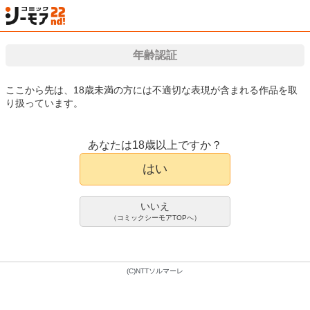
検索
はじめて
カート
ログイン
会員登録
漫画（マンガ）・電子書籍が国内最大級!!
年齢認証
ここから先は、18歳未満の方には不適切な表現が含まれる作品を取
り扱っています。
漫画(まんが)・電子書籍のコミックシーモアTOP
アダルト
官能小説
SANKO-
還暦ボーイズの性春
小説・実用書
霧原一輝
あなたは18歳以上ですか？
2件
はい
722pt/794円(税込)
会員登録限定70%OFFクーポンで
いいえ
216pt/237円(税込)
（コミックシーモアTOPへ）
(C)NTTソルマーレ
1巻配信中