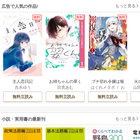
もっと見る
広告で人気の作品!
無料
無料
無料
主人恋日記
お姉ちゃんの翠く
ブチ切れ令嬢は報
火
吉永ゆう
目黒あむ
はぐれメタボ
/
お
山
ん
復を誓いました。
人
おのいも
/
昌未
間
無料立読み
無料立読み
無料立読み
溺
もっと見る
小説・実用書の最新刊