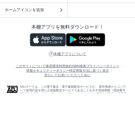
ホームアイコンを追加
本棚アプリを無料ダウンロード！
本棚アプリについて
このサイトについて
推奨環境
利用規約
ISBN検索
プライバシーポリシー
情報セキュリティーポリシー
特定商取引法に基づく表示
安心してお使いいただくために
ABJマークは、この電子書店・電子書籍配信サービスが、 著作権者からコンテ
ンツ使用許諾を得た正規版配信サービスであることを示す登録商標（登録番号
第6091713号）です。 詳しくは［ABJマーク］または［電子出版制作・流通協
議会］で検索してください。
(C)NTTソルマーレ