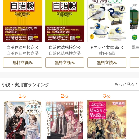
自治体法務検定公
自治体法務検定公
ヤマケイ文庫 新 く
電車
自治体法務検定委
自治体法務検定委
叶内拓哉
式テキスト 政策
式テキスト 基本
らべてわかる野鳥3
型
員会
員会
法務編 ２０２６
法務編 ２０２６
00 1巻
無料立読み
無料立読み
無料立読み
年度検定対応 1巻
年度検定対応 1巻
もっと見る
小説・実用書ランキング
1
2
3
位
位
位