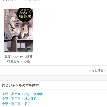
真夜中あやかし猫茶
椎名蓮月
/
冬臣
房
もっと見る
同じジャンルの本を探す
小説・実用書
>
小説・実用書
小説・実用書
>
椎名蓮月
小説・実用書
>
冬臣