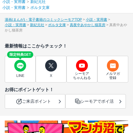
小説・実用書
>
新紀元社
小説・実用書
>
ポルタ文庫
漫画(まんが)・電子書籍のコミックシーモアTOP
小説・実用書
小説・実用書
新紀元社
ポルタ文庫
真夜中あやかし猫茶房
真夜中あや
かし猫茶房
最新情報はここからチェック！
限定特典GET
シーモア
メルマガ
LINE
X
ちゃんねる
登録
お得にポイントゲット！
ご来店ポイント
シーモアでポイ活