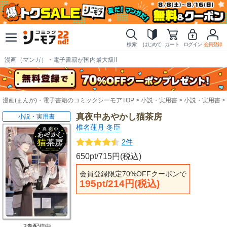
検索
はじめて
カート
ログイン
会員登録
漫画（マンガ）・電子書籍が国内最大級!!
漫画(まんが)・電子書籍のコミックシーモアTOP
小説・実用書
小説・実用書
真夜中あやかし猫茶房
小説・実用書
椎名蓮月
冬臣
2件
650pt/715円(税込)
会員登録限定70%OFFクーポンで
195pt/214円(税込)
3巻配信中