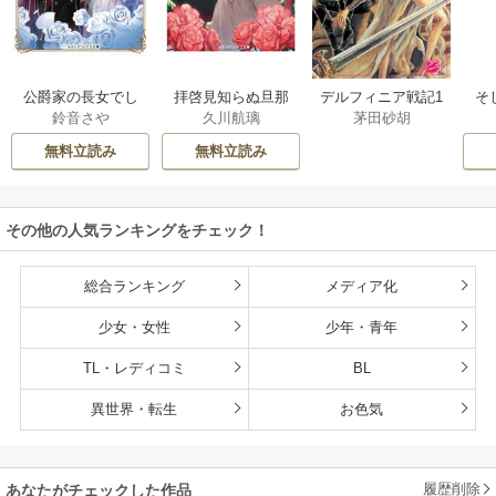
公爵家の長女でし
拝啓見知らぬ旦那
そ
デルフィニア戦記1
鈴音さや
久川航璃
茅田砂胡
た
様、離婚していた
だきます
無料立読み
無料立読み
その他の人気ランキングをチェック！
総合ランキング
メディア化
少女・女性
少年・青年
TL・レディコミ
BL
異世界・転生
お色気
履歴削除
あなたがチェックした作品