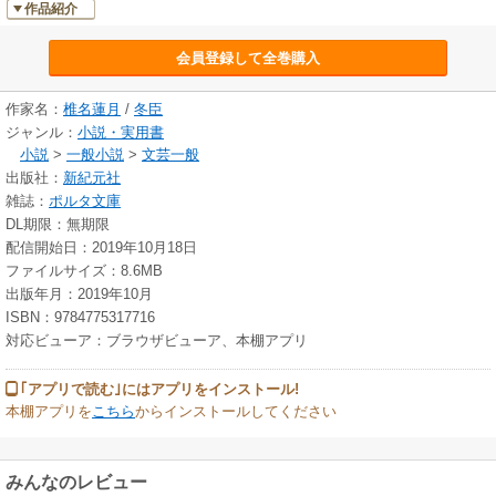
作品紹介
会員登録して全巻購入
作家名：
椎名蓮月
/
冬臣
ジャンル：
小説・実用書
小説
>
一般小説
>
文芸一般
出版社：
新紀元社
雑誌：
ポルタ文庫
DL期限：無期限
配信開始日：2019年10月18日
ファイルサイズ：8.6MB
出版年月：2019年10月
ISBN：9784775317716
対応ビューア：ブラウザビューア、本棚アプリ
｢アプリで読む｣にはアプリをインストール!
本棚アプリを
こちら
からインストールしてください
みんなのレビュー