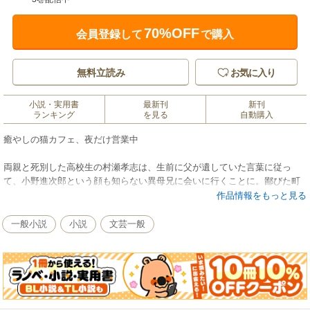
70%OFF
会員登録して
で購入
無料立読み
お気に入り
小説・実用書
最新刊
新刊
ランキング
を見る
自動購入
癒やしの猫カフェ、夜だけ営業中
両親と死別した高校生の村瀬孝志は、生前に父が遺していた言葉に従っ
て、小野進次郎という顔も知らない異母兄に会いに行くことに。鄙びた町
で喫茶店を営む彼を訪ねた孝志を出迎えてくれたのは、一匹の白い猫だっ
作品情報をもっと見る
た――。その後、なんとか進次郎と顔を合わせた孝志は、にわかには信じ
られない話を聞く。なんと進次郎は“呪い” にかけられたせいで、満月の日
一般小説
小説
文芸一般
以外、昼間は猫になってしまうのだという。日中の進次郎のサポートと、
夜だけ営業する猫と触れ合える茶房・みかげ庵の手伝いを条件に、孝志は
進次郎との同居生活を始めるが…。
人の想いが交錯する、猫と癒やしのあやかし物語。