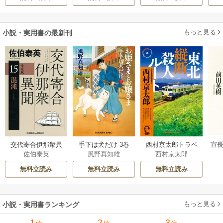
しろう
の落ちこぼれ令
活
嬢、嫁ぎ先で幸せ
を掴み取る～
もっと見る
小説・実用書の最新刊
交代寄合伊那衆異
手下は犬だけ 3巻
西村京太郎トラベ
宣長
佐伯泰英
風野真知雄
西村京太郎
聞 15巻
ルミステリー・セ
レクション 2巻
無料立読み
無料立読み
無料立読み
もっと見る
小説・実用書ランキング
1
2
3