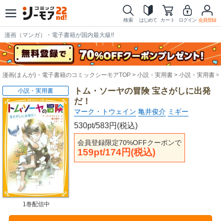
検索
はじめて
カート
ログイン
会員登録
漫画（マンガ）・電子書籍が国内最大級!!
漫画(まんが)・電子書籍のコミックシーモアTOP
小説・実用書
小説・実用書
トム・ソーヤの冒険 宝さがしに出発
小説・実用書
だ！
マーク・トウェイン
亀井俊介
ミギー
530pt/583円(税込)
会員登録限定70%OFFクーポンで
159pt/174円(税込)
1巻配信中