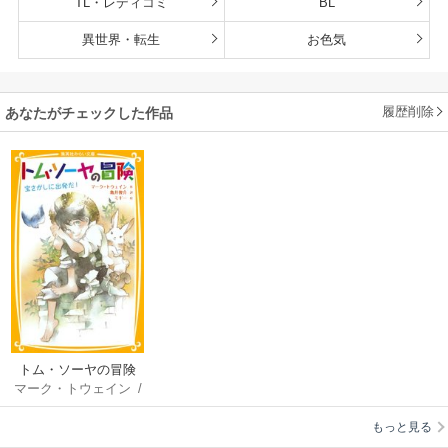
TL・レディコミ
BL
異世界・転生
お色気
履歴削除
あなたがチェックした作品
トム・ソーヤの冒険
マーク・トウェイン
/
宝さがしに出発だ！
亀井俊介
/
ミギー
もっと見る