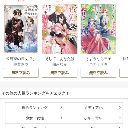
位
位
位
公爵家の長女でし
そして、あなたは
さようなら王子
拝
鈴音さや
柏みなみ
ハナミズキ
た
私を捨てる
様、どうか私のこ
様
とは忘れてくださ
無料立読み
無料立読み
無料立読み
い
その他の人気ランキングをチェック！
総合ランキング
メディア化
少女・女性
少年・青年