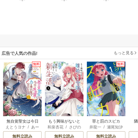
もっと見る
広告で人気の作品!
無料
無料
無自覚聖女は今日
もう興味がないと
罪と罰のスピカ
えとうヨナ
/
あー
和泉杏花
/
さびの
井龍一
/
瀬尾知汐
も無意識に力を垂
離婚された令嬢の
もんど
/
あんべよ
ぶち
れ流す ～公爵家
意外と楽しい新生
無料立読み
無料立読み
無料立読み