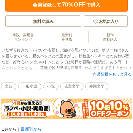
70%OFF
会員登録して
で購入
無料立読み
お気に入り
小説・実用書
最新刊
新刊
ランキング
を見る
自動購入
いたずら好きのトムはいつも新しい遊びを思いついては、ポリーおばさん
を困らせている。親友ハックとの宝さがし、転校生ベッキーとのあわい恋
など、好奇心いっぱいのトムにとっては毎日が冒険の連続だ。ある日、ト
ムはハックとともに、墓地で殺人現場を目撃!! わんぱくすぎるトムがつい
には危険な事件にまきこまれてしまう。どきどきが止まらない、トムの青
作品情報をもっと見る
春物語。
文芸
一般小説
小説
児童文学
外国文学
1巻から
｜
最新刊から