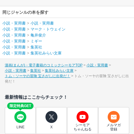
同じジャンルの本を探す
小説・実用書
>
小説・実用書
小説・実用書
>
マーク・トウェイン
小説・実用書
>
亀井俊介
小説・実用書
>
ミギー
小説・実用書
>
集英社
小説・実用書
>
集英社みらい文庫
漫画(まんが)・電子書籍のコミックシーモアTOP
小説・実用書
小説・実用書
集英社
集英社みらい文庫
トム・ソーヤの冒険 宝さがしに出発だ！
トム・ソーヤの冒険 宝さがしに出
発だ！
最新情報はここからチェック！
限定特典GET
シーモア
メルマガ
LINE
X
ちゃんねる
登録