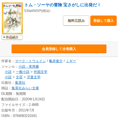
トム・ソーヤの冒険 宝さがしに出発だ！
530pt/583円(税込)
無料立読み
登録して購入
作品紹介
会員登録して全巻購入
作家名：
マーク・トウェイン
/
亀井俊介
/
ミギー
ジャンル：
小説・実用書
小説
>
一般小説
>
外国文学
小説
>
文芸
>
児童文学
出版社：
集英社
雑誌：
集英社みらい文庫
DL期限：無期限
配信開始日：2020年1月24日
ファイルサイズ：2.4MB
出版年月：2011年7月
ISBN：9784083210341