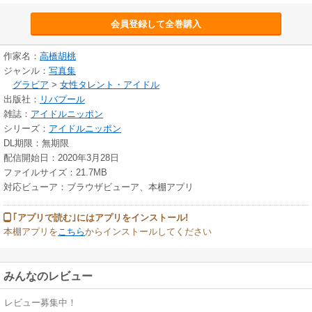
会員登録して全巻購入
作家名：
高橋胡桃
ジャンル：
写真集
グラビア
>
女性タレント・アイドル
出版社：
リバプール
雑誌：
アイドルニッポン
シリーズ：
アイドルニッポン
DL期限：無期限
配信開始日：2020年3月28日
ファイルサイズ：21.7MB
対応ビューア：ブラウザビューア、本棚アプリ
｢アプリで読む｣にはアプリをインストール!
本棚アプリを
こちら
からインストールしてください
みんなのレビュー
レビュー募集中！