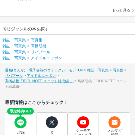
編-」
もっと見る
同じジャンルの本を探す
雑誌・写真集
>
写真集
雑誌・写真集
>
高橋胡桃
雑誌・写真集
>
リバプール
雑誌・写真集
>
アイドルニッポン
漫画(まんが)・電子書籍のコミックシーモアTOP
雑誌・写真集
写真集
リバプール
アイドルニッポン
高橋胡桃「IDOL NOTE-ユニット結成編-」
高橋胡桃「IDOL NOTE-ユニッ
ト結成編-」
最新情報はここからチェック！
限定特典GET
シーモア
メルマガ
LINE
X
ちゃんねる
登録