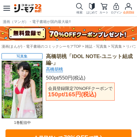
検索
はじめて
カート
ログイン
会員登録
漫画（マンガ）・電子書籍が国内最大級!!
漫画(まんが)・電子書籍のコミックシーモアTOP
雑誌・写真集
写真集
リバプ
高橋胡桃「IDOL NOTE-ユニット結成
写真集
編-」
高橋胡桃
500pt/550円(税込)
会員登録限定70%OFFクーポンで
150pt/165円(税込)
1巻配信中