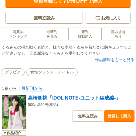
70%OFF
会員登録して
で購入
無料立読み
お気に入り
写真集
最新刊
新刊
読み放題
ランキング
を見る
自動購入
あり
くるみんの揺れ動く表情と、様々な水着・衣装を着た姿に胸キュンするこ
と間違いなし！天真爛漫なくるみんを堪能してください！
作品情報をもっと見る
グラビア
女性タレント・アイドル
1巻から
｜
最新刊から
高橋胡桃「IDOL NOTE-ユニット結成編-」
500pt/550円(税込)
無料立読み
登録して購入
作品紹介