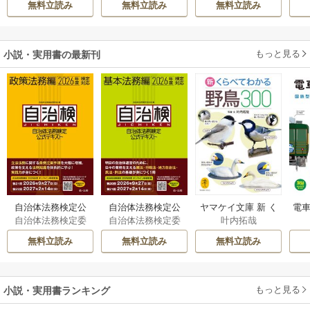
無料立読み
無料立読み
無料立読み
溺愛してくれてい
ばれる
ます～
もっと見る
小説・実用書の最新刊
自治体法務検定公
自治体法務検定公
ヤマケイ文庫 新 く
電車
自治体法務検定委
自治体法務検定委
叶内拓哉
式テキスト 政策
式テキスト 基本
らべてわかる野鳥3
型
員会
員会
法務編 ２０２６
法務編 ２０２６
00 1巻
無料立読み
無料立読み
無料立読み
年度検定対応 1巻
年度検定対応 1巻
もっと見る
小説・実用書ランキング