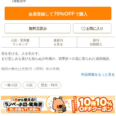
1巻配信中
70%OFF
会員登録して
で購入
無料立読み
お気に入り
小説・実用書
最新刊
新刊
ランキング
を見る
自動購入
花を生ける、人を生かす。
まだ悲しみも喜びも知らぬ少年僧の、四季折々の花に彩られた成長物語。
物語の舞台は文政13（1830）年の京都。
年若くして活花の名手と評判の高い少年僧・胤舜（いんしゅん）は、ある
作品情報をもっと見る
理由から父母と別れ、大覚寺で修行に励む。
一般小説
小説
歴史・時代
「昔を忘れる花を活けてほしい」
「亡くなった弟のような花を」
「闇の中で花を活けよ」
次から次へと出される難題に、胤舜は、少年のまっすぐな心で挑んでい
く。