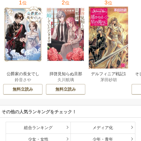
1
2
3
位
位
位
公爵家の長女でし
拝啓見知らぬ旦那
そ
デルフィニア戦記1
鈴音さや
久川航璃
茅田砂胡
た
様、離婚していた
だきます
無料立読み
無料立読み
その他の人気ランキングをチェック！
総合ランキング
メディア化
少女・女性
少年・青年