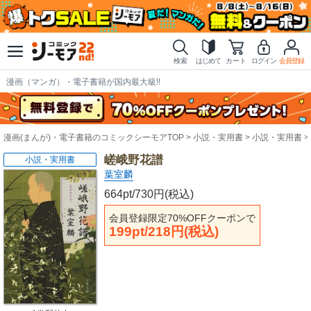
検索
はじめて
カート
ログイン
会員登録
漫画（マンガ）・電子書籍が国内最大級!!
漫画(まんが)・電子書籍のコミックシーモアTOP
小説・実用書
小説・実用書
嵯峨野花譜
小説・実用書
葉室麟
664pt/730円(税込)
会員登録限定70%OFFクーポンで
199pt/218円(税込)