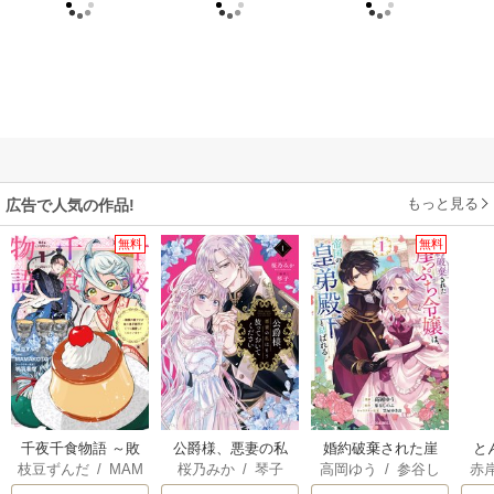
もっと見る
広告で人気の作品!
無料
無料
千夜千食物語 ～敗
公爵様、悪妻の私
婚約破棄された崖
と
枝豆ずんだ
/
MAM
桜乃みか
/
琴子
高岡ゆう
/
参谷し
赤
国の姫ですが氷の
はもう放っておい
っぷち令嬢は、帝
AKOTO
/
鴉羽凛燈
のぶ
/
雲屋ゆきお
皇子殿下がどうも
てください
国の皇弟殿下と結