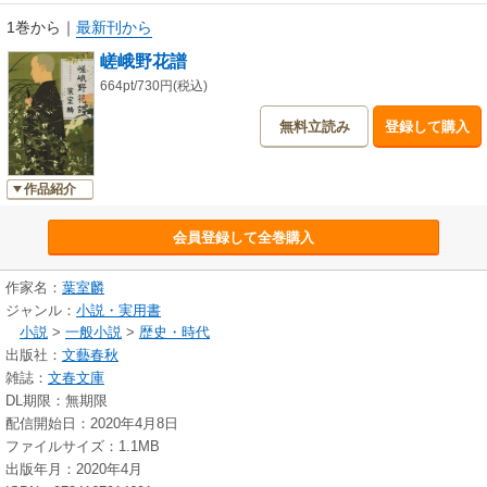
繊細な感受性を持つ少年僧が、母を想い、父と対決していくうちに成長を
1巻から
｜
最新刊から
とげていく、美しい物語。
嵯峨野花譜
解説・澤田瞳子
664pt/730円(税込)
無料立読み
登録して購入
※この電子書籍は2017年7月に文藝春秋より刊行された単行本の文庫版を底
本としています。
作品紹介
会員登録して全巻購入
作家名：
葉室麟
ジャンル：
小説・実用書
小説
>
一般小説
>
歴史・時代
出版社：
文藝春秋
雑誌：
文春文庫
DL期限：無期限
配信開始日：2020年4月8日
ファイルサイズ：1.1MB
出版年月：2020年4月