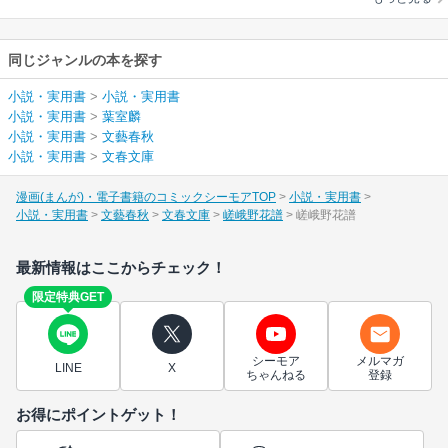
同じジャンルの本を探す
小説・実用書
>
小説・実用書
小説・実用書
>
葉室麟
小説・実用書
>
文藝春秋
小説・実用書
>
文春文庫
漫画(まんが)・電子書籍のコミックシーモアTOP
小説・実用書
小説・実用書
文藝春秋
文春文庫
嵯峨野花譜
嵯峨野花譜
最新情報はここからチェック！
限定特典GET
シーモア
メルマガ
LINE
X
ちゃんねる
登録
お得にポイントゲット！