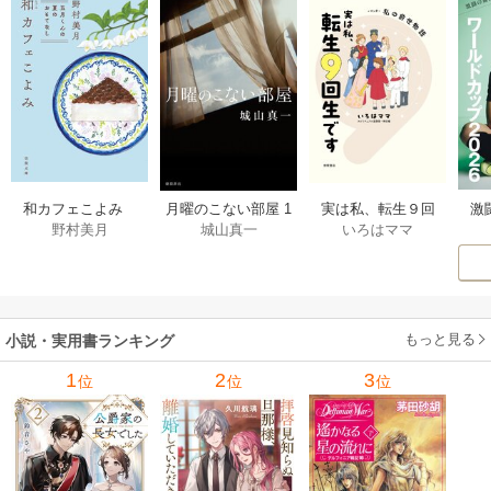
激
和カフェこよみ
月曜のこない部屋 1
実は私、転生９回
野村美月
城山真一
いろはママ
前
五月くんの夏のお
巻
生です マンガ
ー
もてなし 1巻
私の前世物語 1巻
もっと見る
小説・実用書ランキング
1
2
3
位
位
位