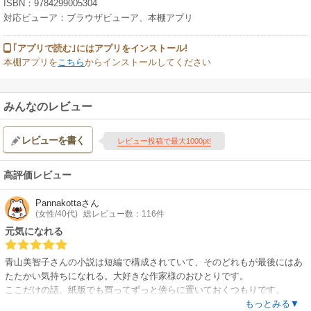
ISBN：9784299005304
対応ビューア：ブラウザビューア、本棚アプリ
｢アプリで読む｣にはアプリをインストール!
本棚アプリを
こちら
からインストールしてください
みんなのレビュー
レビューを書く
レビュー投稿で最大1000pt!
高評価レビュー
Pannakotta
さん
(女性/40代)
総レビュー数：116件
元気になれる
青山美智子さんの小説は短編で構成されていて、そのどれもが最後にはあ
たたかい気持ちになれる。大好きな作家様のおひとりです。
ここだけの話、紙版でも買ってずっと傍らに置いておくつもりです。
同じ出来事でも、見方を変えるだけで明るく生きていけるって事は、私の
もっとみる▼