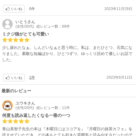
ピースのひとつになりました。
0件
2023年11月29日
いいね
いとう
さん
(女性/30代)
総レビュー数：69件
ミクジ猫がとても可愛い
少し疲れたなぁ、しんどいなぁと思う時に。私は、またひとつ、元気にな
りました。素敵な短編ばかり、ひとつずつ、ゆっくり読めて優しいお話で
した。
1件
2023年8月12日
いいね
最新のレビュー
ユウキ
さん
(女性/20代)
総レビュー数：11件
何度も読み返したくなる一冊の一つ
青山美智子先生の本は『木曜日にはココアを』『月曜日の抹茶カフェ』を
読ませていただき、どの本もとても好きな雰囲気と読みやすさだったので