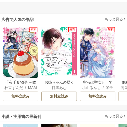
もっと見る
広告で人気の作品!
無料
無料
無料
千夜千食物語 ～敗
お姉ちゃんの翠く
空っぽ聖女として
婚
枝豆ずんだ
/
MAM
目黒あむ
小山るんち
/
琴子
高
国の姫ですが氷の
ん
捨てられたはず
っ
AKOTO
/
鴉羽凛燈
の
皇子殿下がどうも
が、嫁ぎ先の皇帝
国
無料立読み
無料立読み
無料立読み
溺愛してくれてい
陛下に溺愛されて
ます～
います
もっと見る
小説・実用書の最新刊