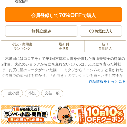
1巻配信中
70%OFF
会員登録して
で購入
無料立読み
お気に入り
小説・実用書
最新刊
新刊
ランキング
を見る
自動購入
『木曜日にはココアを』で第1回宮崎本大賞を受賞した青山美智子の待望の
2作目。失恋のショックから立ち直れないミハルは、ふと立ち寄った神社
で、お尻に星のマークがついた猫――ミクジから「ニシムキ」と書かれた
タラヨウの葉っぱを授かり、「西向き」のマンションを買った少し苦手な
おばの家を訪れるが……。中学生の娘と仲良くなりたい父親。なりたいも
作品情報をもっと見る
のがわからない大学生……。なんでもない言葉をきっかけに、思い悩む人
たちの世界がガラッと変わっていく――。 お告げの意味に気づいたとき、
一般小説
小説
文芸一般
ふわっと心があたたかくなる7つのやさしい物語です。