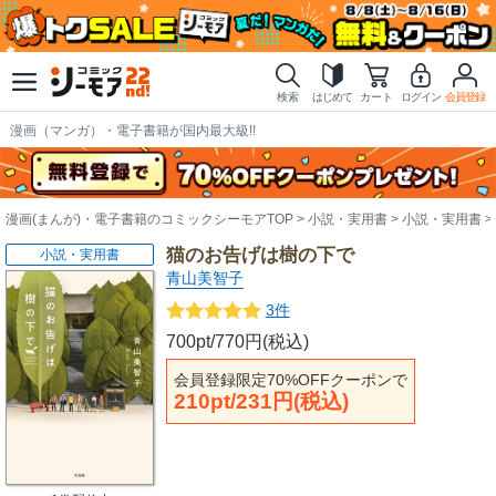
検索
はじめて
カート
ログイン
会員登録
漫画（マンガ）・電子書籍が国内最大級!!
漫画(まんが)・電子書籍のコミックシーモアTOP
小説・実用書
小説・実用書
猫のお告げは樹の下で
小説・実用書
青山美智子
3件
700pt/770円(税込)
会員登録限定70%OFFクーポンで
210pt/231円(税込)