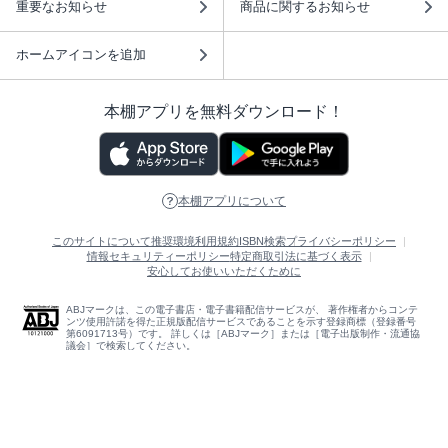
重要なお知らせ
商品に関するお知らせ
ホームアイコンを追加
本棚アプリを無料ダウンロード！
本棚アプリについて
このサイトについて
推奨環境
利用規約
ISBN検索
プライバシーポリシー
情報セキュリティーポリシー
特定商取引法に基づく表示
安心してお使いいただくために
ABJマークは、この電子書店・電子書籍配信サービスが、 著作権者からコンテ
ンツ使用許諾を得た正規版配信サービスであることを示す登録商標（登録番号
第6091713号）です。 詳しくは［ABJマーク］または［電子出版制作・流通協
議会］で検索してください。
(C)NTTソルマーレ