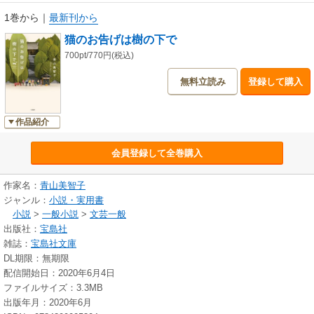
1巻から
｜
最新刊から
猫のお告げは樹の下で
700pt/770円(税込)
無料立読み
登録して購入
作品紹介
会員登録して全巻購入
作家名：
青山美智子
ジャンル：
小説・実用書
小説
>
一般小説
>
文芸一般
出版社：
宝島社
雑誌：
宝島社文庫
DL期限：無期限
配信開始日：2020年6月4日
ファイルサイズ：3.3MB
出版年月：2020年6月