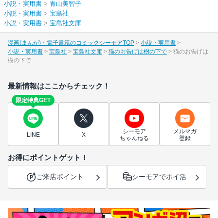
小説・実用書
>
青山美智子
小説・実用書
>
宝島社
小説・実用書
>
宝島社文庫
漫画(まんが)・電子書籍のコミックシーモアTOP
小説・実用書
小説・実用書
宝島社
宝島社文庫
猫のお告げは樹の下で
猫のお告げは
樹の下で
最新情報はここからチェック！
限定特典GET
シーモア
メルマガ
LINE
X
ちゃんねる
登録
お得にポイントゲット！
ご来店ポイント
シーモアでポイ活