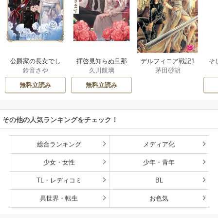
公爵家の長女でし
拝啓見知らぬ旦那
そ
デルフィニア戦記1
鈴音さや
久川航璃
茅田砂胡
た
様、離婚していた
だきます
無料立読み
無料立読み
その他の人気ランキングをチェック！
総合ランキング
メディア化
少女・女性
少年・青年
TL・レディコミ
BL
異世界・転生
お色気