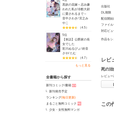
4位
黒妖の花嫁～忌み嫌
出版社
われた私が冷酷大尉
DL期限
に愛されるまで～
音中さわき
/
宮之み
配信開始
やこ
ファイル
（4.5）
対応ビュ
5位
作品をシ
【単話】公爵家の長
女でした
彩川ぬるぴょ
/
鈴音
さや
/
たむ
（4.7）
レビ
もっと見る
死の治
レビュー
全書籍から探す
新刊コミック/書籍
新刊発売予定
ランキング
(毎日更新)
この
まるごと無料コミック
少女・女性無料マンガ