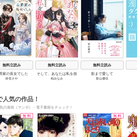
s
無料立読み
無料立読み
無料立読み
爵家の長女でした
そして、あなたは私を捨
影まで愛して
鈴音さや
柏みなみ
影山優佳
てる
で人気の作品！
気の漫画（マンガ）・電子書籍をチェック！
無料
無料