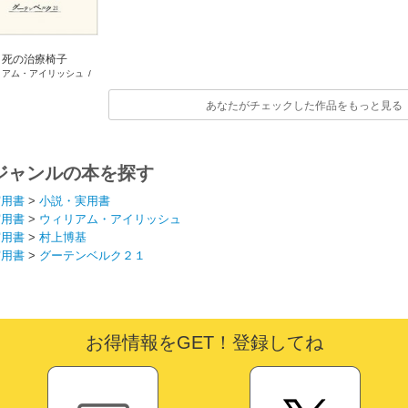
死の治療椅子
リアム・アイリッシュ
/
村上博基
あなたがチェックした作品をもっと見る
ジャンルの本を探す
実用書
>
小説・実用書
実用書
>
ウィリアム・アイリッシュ
実用書
>
村上博基
実用書
>
グーテンベルク２１
お得情報をGET！登録してね