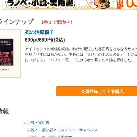
ラインナップ
1巻まで配信中！
死の治療椅子
600pt/660円(税込)
アイリッシュの短編集続編。独特の緊迫した雰囲気をともなうサス
を魅了せずにはおかない。本巻には「青ひげの七人目の妻」「死の
おいがする」「パリの一夜」「生ける者の墓」の５編を収録した。
会員登録して全巻購入
情報
：
小説・実用書
小説
>
一般小説
>
ミステリー・サスペンス