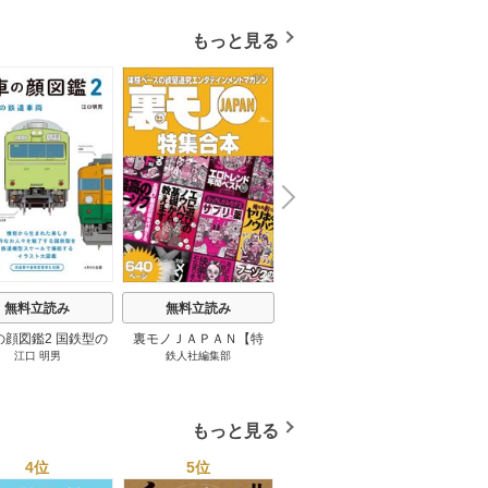
もっと見る
N
x
e
t
無料立読み
無料立読み
無料立読み
の顔図鑑2 国鉄型の
裏モノＪＡＰＡＮ【特
パナソニック コネクト
日本の
江口 明男
鉄人社編集部
上阪徹
鉄道車両 1巻
集】★超ボリューム版６
大企業をいかに変えるか
20
４０ページ★１２冊★全
1巻
国４７都道府県を代表す
る最高のフーゾク★エロ
もっと見る
トレンド年間ベスト★お
っさん５０人の体験から
4位
5位
6位
学ぶ★夢のようなエロい