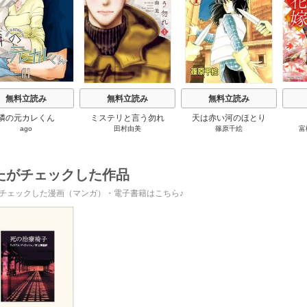
s
無料立読み
無料立読み
無料立読み
隣の元カレくん
ミステリと言う勿れ
天は赤い河のほとり
ago
田村由美
篠原千絵
富
たがチェックした作品
チェックした漫画（マンガ）・電子書籍はこちら♪