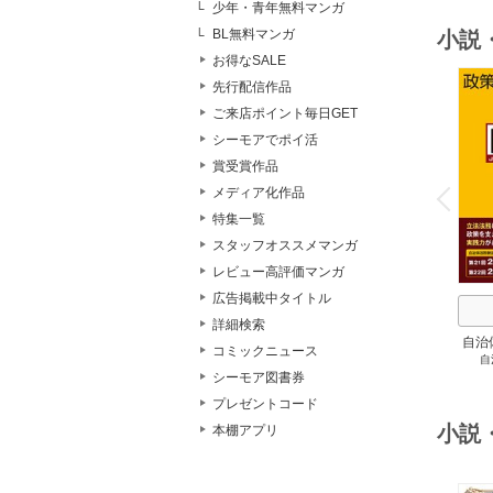
少年・青年無料マンガ
BL無料マンガ
小説
お得なSALE
先行配信作品
ご来店ポイント毎日GET
シーモアでポイ活
賞受賞作品
o
v
メディア化作品
P
r
e
i
u
特集一覧
スタッフオススメマンガ
レビュー高評価マンガ
広告掲載中タイトル
詳細検索
自治
コミックニュース
自
スト
シーモア図書券
２
プレゼントコード
小説
本棚アプリ