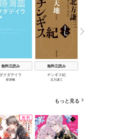
楽園３０ 1巻
N
x
e
t
無料立読み
無料立読み
無料立読み
ダクダデイラ
チンギス紀
東京バンドワゴン
B-PR
餅屋蛾
北方謙三
小路幸也
Ｂ
ジャラ
ディ 
ブック
もっと見る
無料
無料