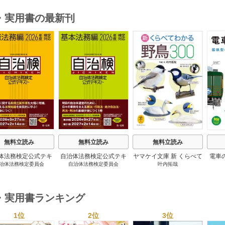
・実用書の最新刊
s
無料立読み
無料立読み
無料立読み
体法務検定公式テキ
自治体法務検定公式テキ
ヤマケイ文庫 新 くらべて
電車
治体法務検定委員会
自治体法務検定委員会
叶内拓哉
 政策法務編 ２０
スト 基本法務編 ２０
わかる野鳥300 1巻
６年度検定対応 1巻
２６年度検定対応 1巻
・実用書ランキング
1位
2位
3位