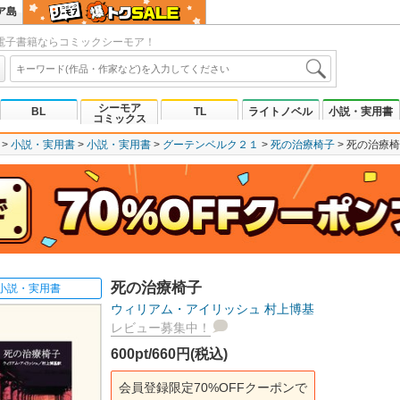
ア島
電子書籍ならコミックシーモア！
シーモア
BL
TL
ライトノベル
小説・実用書
コミックス
小説・実用書
小説・実用書
グーテンベルク２１
死の治療椅子
死の治療椅
死の治療椅子
小説・実用書
ウィリアム・アイリッシュ
村上博基
レビュー募集中！
600pt/660円(税込)
会員登録限定70%OFFクーポンで