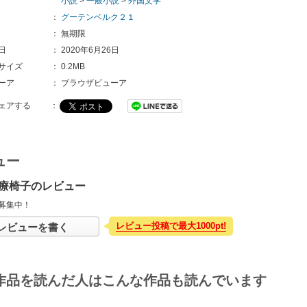
小説
>
一般小説
>
外国文学
：
グーテンベルク２１
：
無期限
日
：
2020年6月26日
サイズ
：
0.2MB
ーア
：
ブラウザビューア
ェアする
：
ュー
療椅子のレビュー
募集中！
レビュー投稿で最大1000pt!
レビューを書く
作品を読んだ人はこんな作品も読んでいます