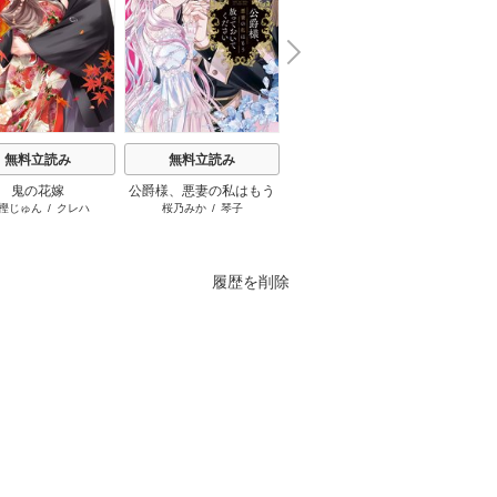
N
x
e
t
無料立読み
無料立読み
無料立読み
鬼の花嫁
公爵様、悪妻の私はもう
主人恋日記
お姉
樫じゅん
/
クレハ
桜乃みか
/
琴子
吉永ゆう
放っておいてください
履歴を削除