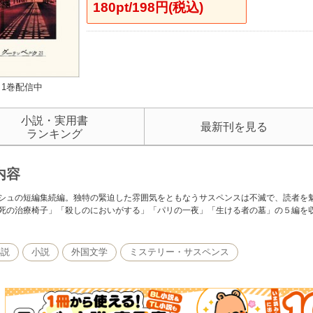
180pt/198円(税込)
1巻配信中
小説・実用書
最新刊を見る
ランキング
内容
シュの短編集続編。独特の緊迫した雰囲気をともなうサスペンスは不滅で、読者を
死の治療椅子」「殺しのにおいがする」「パリの一夜」「生ける者の墓」の５編を
小説
小説
外国文学
ミステリー・サスペンス