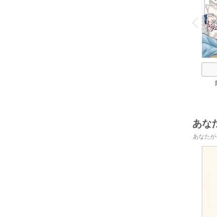
o
v
P
r
e
i
u
あな
あなたが