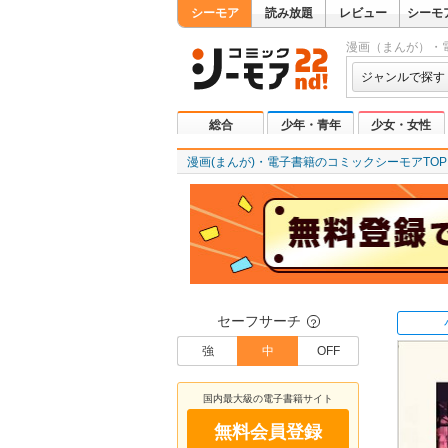
シーモア
読み放題
レビュー
シーモ
漫画（まんが）・
ジャンルで探す
総合
少年・青年
少女・女性
漫画(まんが)・電子書籍のコミックシーモアTOP
セーフサーチ
？
強
中
OFF
国内最大級の電子書籍サイト
無料会員登録