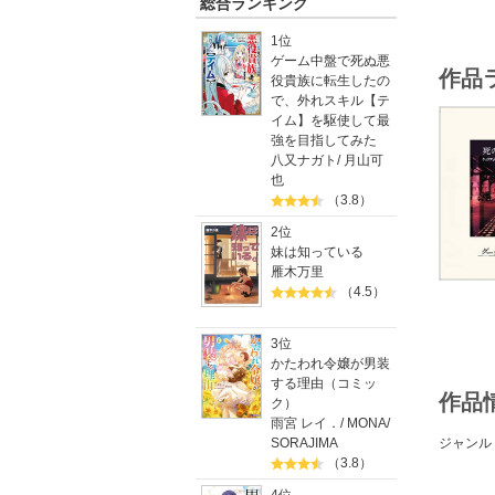
総合ランキング
1位
ゲーム中盤で死ぬ悪
作品
役貴族に転生したの
で、外れスキル【テ
イム】を駆使して最
強を目指してみた
八又ナガト
/
月山可
也
（3.8）
2位
妹は知っている
雁木万里
（4.5）
3位
かたわれ令嬢が男装
する理由（コミッ
作品
ク）
雨宮 レイ．
/
MONA
/
SORAJIMA
ジャンル
（3.8）