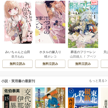
無料
みいちゃんと山田
ホタルの嫁入り
葬送のフリーレン
天
亜月ねね
橘オレコ
山田鐘人
/
アベツ
さん
カサ
無料立読み
無料立読み
無料立読み
もっと見る
小説・実用書の最新刊