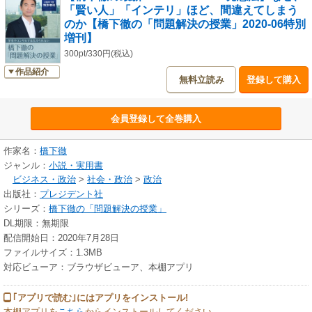
「賢い人」「インテリ」ほど、間違えてしまう
た僕が、いかにして数万人規模の役所組織をマネジメントしたのか。資金
のか【橋下徹の「問題解決の授業」2020‐06特別
も組織もない中でいかにして政党を作り上げ、マネジメントしたのか。そ
増刊】
れまでの役所の常識・行動様式とぶつかり合い、いかにして前例のない大
胆な改革を実行したのか。そういった本当に価値のある話は、メディアは
300pt/330円(税込)
報じてくれないんです。だから自慢話を織り交ぜながら（笑）、皆さんの
作品紹介
無料立読み
登録して購入
ビジネスに少しでもお役に立ててもらえればという気持ちで全てを話すた
めにメールマガジンを始めます。僕を散々に批判してくれた人たちとも、
今まで以上に議論を戦わせていきたいと思っていますので、どうぞよろし
会員登録して全巻購入
く。
作家名：
橋下徹
ジャンル：
小説・実用書
ビジネス・政治
>
社会・政治
>
政治
出版社：
プレジデント社
シリーズ：
橋下徹の「問題解決の授業」
DL期限：無期限
配信開始日：2020年7月28日
ファイルサイズ：1.3MB
対応ビューア：ブラウザビューア、本棚アプリ
｢アプリで読む｣にはアプリをインストール!
本棚アプリを
こちら
からインストールしてください