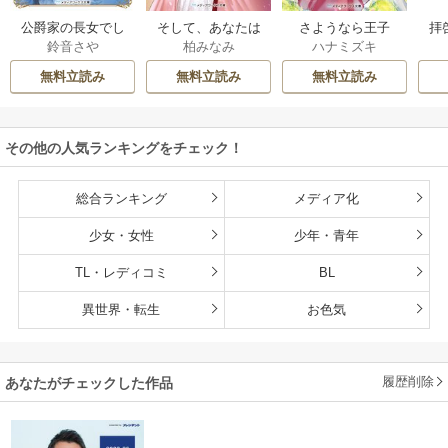
公爵家の長女でし
そして、あなたは
さようなら王子
拝
鈴音さや
柏みなみ
ハナミズキ
た
私を捨てる
様、どうか私のこ
様
とは忘れてくださ
無料立読み
無料立読み
無料立読み
い
その他の人気ランキングをチェック！
総合ランキング
メディア化
少女・女性
少年・青年
TL・レディコミ
BL
異世界・転生
お色気
履歴削除
あなたがチェックした作品