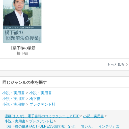
【橋下徹の最新
橋下徹
FACTFULNESS発想
法】なぜ、「賢い
もっと見る
人」「インテリ」ほ
ど、間違えてしまう
のか【橋下徹の「問
同じジャンルの本を探す
題解決の授業」2020‐
06特別増刊】
小説・実用書
>
小説・実用書
小説・実用書
>
橋下徹
小説・実用書
>
プレジデント社
漫画(まんが)・電子書籍のコミックシーモアTOP
小説・実用書
小説・実用書
プレジデント社
【橋下徹の最新FACTFULNESS発想法】なぜ、「賢い人」「インテリ」ほ