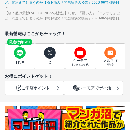
ど、間違えてしまうのか【橋下徹の「問題解決の授業」2020‐06特別増刊】
【橋下徹の最新FACTFULNESS発想法】なぜ、「賢い人」「インテリ」ほ
ど、間違えてしまうのか【橋下徹の「問題解決の授業」2020‐06特別増刊】
最新情報はここからチェック！
限定特典GET
シーモア
メルマガ
LINE
X
ちゃんねる
登録
お得にポイントゲット！
ご来店ポイント
シーモアでポイ活