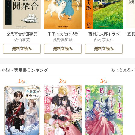
交代寄合伊那衆異
手下は犬だけ 3巻
西村京太郎トラベ
宣長
佐伯泰英
風野真知雄
西村京太郎
聞 15巻
ルミステリー・セ
レクション 2巻
無料立読み
無料立読み
無料立読み
もっと見る
小説・実用書ランキング
1
2
3
位
位
位