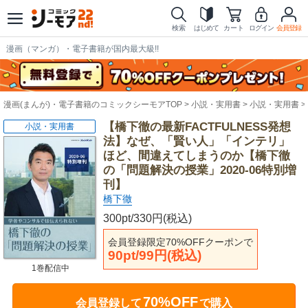
検索
はじめて
カート
ログイン
会員登録
漫画（マンガ）・電子書籍が国内最大級!!
漫画(まんが)・電子書籍のコミックシーモアTOP
小説・実用書
小説・実用書
【橋下徹の最新FACTFULNESS発想
小説・実用書
法】なぜ、「賢い人」「インテリ」
ほど、間違えてしまうのか【橋下徹
の「問題解決の授業」2020‐06特別増
刊】
橋下徹
300pt/330円(税込)
会員登録限定70%OFFクーポンで
90pt/99円(税込)
1巻配信中
70%OFF
会員登録して
で購入