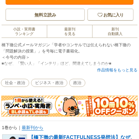
無料立読み
お気に入り
小説・実用書
最新刊
新刊
ランキング
を見る
自動購入
橋下徹公式メールマガジン「学者やコンサルでは伝えられない橋下徹の
「問題解決の授業」」を号毎に電子書籍化。
＜今号の内容＞
■なぜ、「賢い人」「インテリ」ほど、間違えてしまうのか■
■「真実はわからない」という前提で物事を見る■
作品情報をもっと見る
■ただ「リツイート」するのはやめる■
■×記事の詳細を覚える／〇常に持論を構築■
社会・政治
ビジネス・政治
政治
■間違ったら「即削除・訂正」「即謝罪」が鉄則■
＜橋下徹メッセージ＞
『独裁者』『民主主義の破壊者』と散々な言われ方をされてきた僕です
が、私人に戻った今だからこそ、皆さんにお話したいことがたくさんあり
ます。府知事、市長在任中に、メディアで報じられたことは全体の中のほ
んの一部。しかも、いちいち訂正するのが間に合わないほどに好き勝手に
1巻から
｜
最新刊から
報じられました。僕が何を考え、大阪府、大阪市の改革、そして大阪都構
【橋下徹の最新FACTFULNESS発想法】なぜ、
想を目指したのか。小さな弁護士事務所の代表から38歳で政治家に転身し