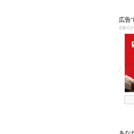
広告
広告で人
o
v
P
r
e
i
u
あな