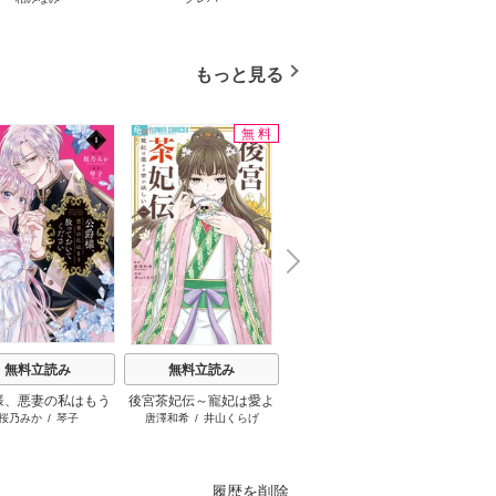
てる
もっと見る
無料
N
x
e
t
無料立読み
無料立読み
無料立読み
様、悪妻の私はもう
後宮茶妃伝～寵妃は愛よ
もう興味がないと離婚さ
さよう
桜乃みか
/
琴子
唐澤和希
/
井山くらげ
和泉杏花
/
さびのぶち
片
ておいてください
り茶が欲しい～
れた令嬢の意外と楽しい
活 ～
新生活
けてき
履歴を削除