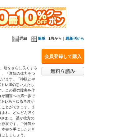
詳細
簡単
1巻から｜
最新刊から
会員登録して購入
と、運をさらに良くする
」、「運気の体力をつ
でいます。「神様とや
運トレ運の悪い人たち
す。この運の障害を作
れが開運への第一歩で
運トレあらゆる角度か
くことができます。ま
育まれ、どんどん強く
神さまは、遥か彼方の
る存在です。ご神気や
。本書を手にしたとき
過ごしましょう。