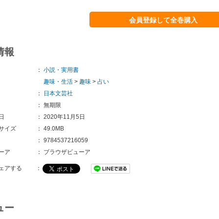
会員登録して全巻購入
情報
：
小説・実用書
趣味・生活
>
趣味
>
占い
：
日本文芸社
：
無期限
日
：
2020年11月5日
サイズ
：
49.0MB
：
9784537216059
ーア
：
ブラウザビューア
ェアする
：
ュー