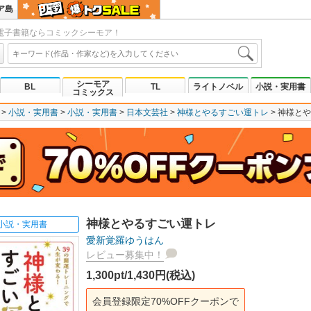
ア島
電子書籍ならコミックシーモア！
シーモア
BL
TL
ライトノベル
小説・実用書
コミックス
小説・実用書
小説・実用書
日本文芸社
神様とやるすごい運トレ
神様とや
神様とやるすごい運トレ
小説・実用書
愛新覚羅ゆうはん
レビュー募集中！
1,300pt/1,430円(税込)
会員登録限定70%OFFクーポンで