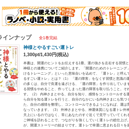
ましょう。
ラインナップ
全1巻完結
神様とやるすごい運トレ
1,300pt/1,430円(税込)
本書は、開運のヒントをお伝えする1冊。運の強さを左右する習慣
神様との連携についてご紹介します。「開運のためのトレーニング
けるトレーニング」といった意味合いを込めて、「運トレ」と呼ん
るすごい運トレ」とは？（1） 「運の障害」をなくす習慣と意識の
の多くは、自分で良運を遠ざける、「運の障害」を作り出していま
る習慣をやめること、作ってしまった運の障害を取り払うこと。そ
す。（2） 内神さまとやる、自分を知り、感情をコントロールする
ら自分を知る運トレを行うと、自分のなかにいる内神さまにも気づ
た、自分の感情を整理し、コントロールできるようになれば、運は
なっていきます。（3） 外神さまとやる、神運体質になる運トレ外
天上にいるのではなく、常にあなたのすぐ近くで見守っていてくれ
ご神域を訪れることで、つながりを強くしていく運トレの総仕上げ
が、開運ストーリーの始まりです。運トレで幸運に恵まれる日々を