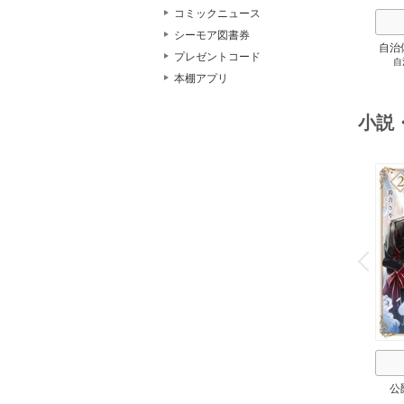
コミックニュース
シーモア図書券
自治
プレゼントコード
自
スト
本棚アプリ
２
小説
o
v
P
r
e
i
u
公