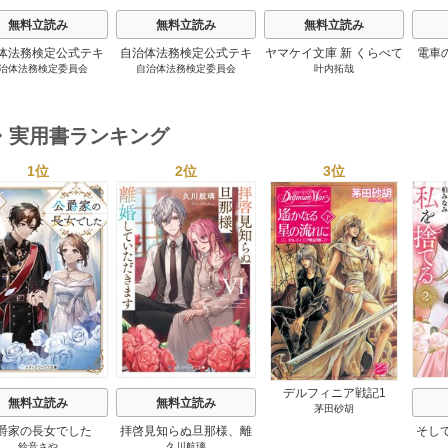
無料立読み
無料立読み
無料立読み
体法務検定公式テキ
自治体法務検定公式テキ
ヤマケイ文庫 新 くらべて
電車
治体法務検定委員会
自治体法務検定委員会
叶内拓哉
 政策法務編 ２０
スト 基本法務編 ２０
わかる野鳥300 1巻
６年度検定対応 1巻
２６年度検定対応 1巻
・実用書ランキング
1位
2位
3位
s
デルフィニア戦記1
無料立読み
無料立読み
茅田砂胡
爵家の長女でした
拝啓見知らぬ旦那様、離
そし
鈴音さや
久川航璃