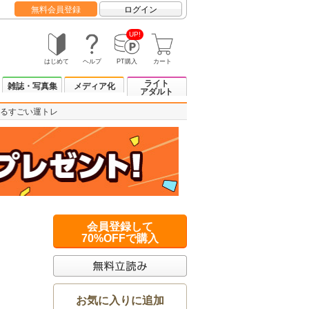
無料会員登録
ログイン
UP!
はじめて
ヘルプ
PT購入
カート
ライト
雑誌・写真集
メディア化
アダルト
るすごい運トレ
会員登録して
70%OFFで購入
お気に入りに追加