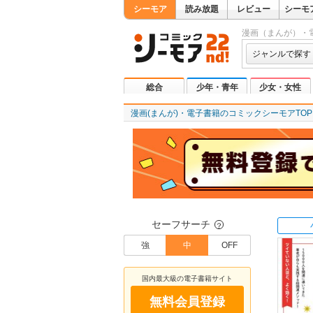
シーモア
読み放題
レビュー
シーモ
漫画（まんが）・
ジャンルで探す
総合
少年・青年
少女・女性
漫画(まんが)・電子書籍のコミックシーモアTOP
セーフサーチ
？
強
中
OFF
国内最大級の電子書籍サイト
無料会員登録