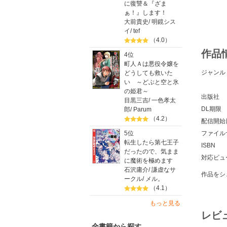
に復讐＆『ざま
ぁ！』します！
大前貴史
/
明鏡シス
イ
/
tef
（4.0）
作品
4位
町人Ａは悪役令嬢を
ジャンル
どうしても救いた
い ～どぶと空と氷
の姫君～
出版社
目黒三吉
/
一色孝太
DL期限
郎
/
Parum
（4.2）
配信開始
ファイル
5位
転生したら第七王子
ISBN
だったので、気まま
対応ビュ
に魔術を極めます
石沢庸介
/
謙虚なサ
作品をシ
ークル
/
メル。
（4.1）
もっと見る
レビ
全書籍から探す