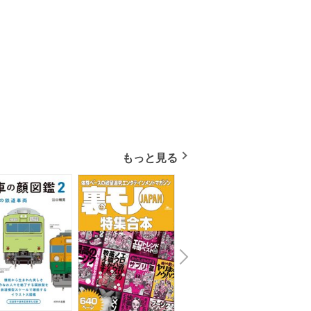
もっと見る
N
x
e
t