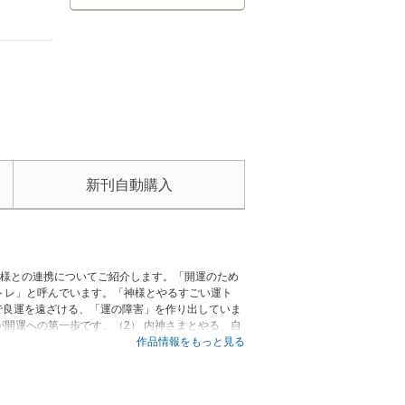
新刊自動購入
神様との連携についてご紹介します。「開運のため
トレ」と呼んでいます。「神様とやるすごい運ト
で良運を遠ざける、「運の障害」を作り出していま
開運への第一歩です。（2） 内神さまとやる、自
分のなかにいる内神さまにも気づくことができま
作品情報をもっと見る
くなっていきます。（3） 外神さまとやる、神運
見守っていてくれる存在です。ご神気やご神域を訪
ーリーの始まりです。運トレで幸運に恵まれる日々