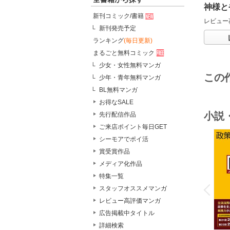
神様と
新刊コミック/書籍
レビュー
新刊発売予定
ランキング
(毎日更新)
まるごと無料コミック
少女・女性無料マンガ
この
少年・青年無料マンガ
BL無料マンガ
お得なSALE
小説
先行配信作品
ご来店ポイント毎日GET
シーモアでポイ活
賞受賞作品
メディア化作品
o
特集一覧
v
P
r
e
i
u
スタッフオススメマンガ
レビュー高評価マンガ
広告掲載中タイトル
詳細検索