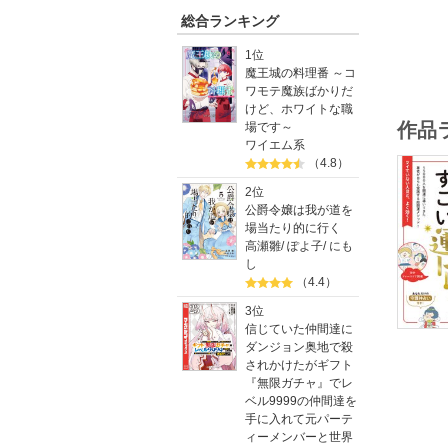
を過ごし
総合ランキング
1位
魔王城の料理番 ～コ
ワモテ魔族ばかりだ
けど、ホワイトな職
作品
場です～
ワイエム系
（4.8）
2位
公爵令嬢は我が道を
場当たり的に行く
高瀬雛
/
ぽよ子
/
にも
し
（4.4）
3位
信じていた仲間達に
ダンジョン奥地で殺
されかけたがギフト
『無限ガチャ』でレ
ベル9999の仲間達を
手に入れて元パーテ
ィーメンバーと世界