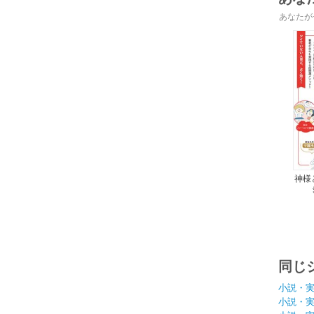
あなたが
神様
同じ
小説・
小説・