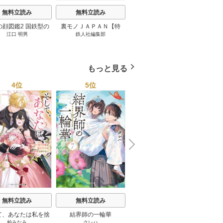
無料立読み
無料立読み
無料立読み
の顔図鑑2 国鉄型の
裏モノＪＡＰＡＮ【特
パナソニック コネクト
日本の
江口 明男
鉄人社編集部
上阪徹
鉄道車両 1巻
集】★超ボリューム版６
大企業をいかに変えるか
20
４０ページ★１２冊★全
1巻
国４７都道府県を代表す
る最高のフーゾク★エロ
もっと見る
トレンド年間ベスト★お
っさん５０人の体験から
4位
5位
6位
学ぶ★夢のようなエロい
楽園３０ 1巻
N
x
e
t
無料立読み
無料立読み
無料立読み
て、あなたは私を捨
結界師の一輪華
わたしの幸せな結婚
恋とは
柏みなみ
クレハ
顎木あくみ
/
月岡月穂