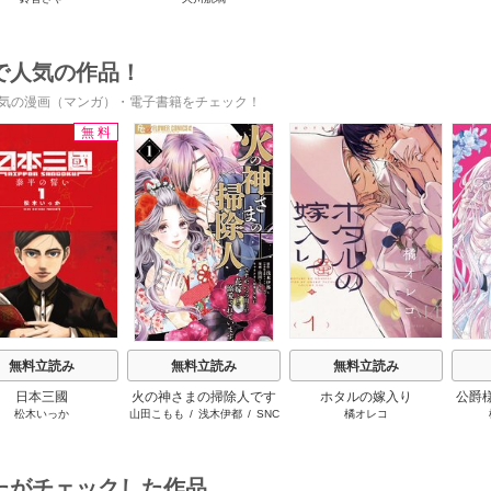
婚していただきます
で人気の作品！
気の漫画（マンガ）・電子書籍をチェック！
無料
s
無料立読み
無料立読み
無料立読み
日本三國
火の神さまの掃除人です
ホタルの嫁入り
公爵
松木いっか
山田こもも
/
浅木伊都
/
SNC
橘オレコ
が、いつの間にか花嫁と
放っ
して溺愛されています
たがチェックした作品