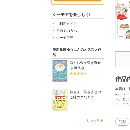
シーモアを楽しもう!
ご利用ガイド
初めての方へ
シーモア島
愛新覚羅ゆうはんのオススメ作
品
恋とお金を引き寄せ
る 姫風水
作品
本書は、
神さま・仏さまとの
のトレー
ご縁のつなぎ方
レ」とは
す。この
分を知り
す。また
体質にな
もっと見る
完結
れること