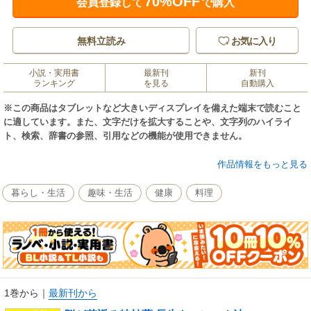
70%OFF
会員登録して
で購入
無料立読み
お気に入り
小説・実用書
最新刊
新刊
ランキング
を見る
自動購入
※この商品はタブレットなど大きいディスプレイを備えた端末で読むこと
に適しています。また、文字だけを拡大することや、文字列のハイライ
ト、検索、辞書の参照、引用などの機能が使用できません。
とるだけで脳の血流がよくなる、免疫力もアップする魔法のオイル、それ
作品情報をもっと見る
が「ニンニク油」です。カギを握るのはニンニクの有効成分「アホエ
ン」。ただし、アホエンはニンニクをそのまま食べてもとれません。ニン
暮らし・生活
趣味・生活
健康
料理
ニクにひと手間加えた「ニンニク油」にすることで、はじめてとることが
できるのです。アホエンたっぷりのニンニク油の作り方やニンニク油をお
いしくとるレシピを紹介した、脳と体を元気にするヒントが満載の一冊。
1巻から
｜
最新刊から