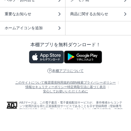
重要なお知らせ
商品に関するお知らせ
ホームアイコンを追加
本棚アプリを無料ダウンロード！
本棚アプリについて
このサイトについて
推奨環境
利用規約
ISBN検索
プライバシーポリシー
情報セキュリティーポリシー
特定商取引法に基づく表示
安心してお使いいただくために
ABJマークは、この電子書店・電子書籍配信サービスが、 著作権者からコンテ
ンツ使用許諾を得た正規版配信サービスであることを示す登録商標（登録番号
第6091713号）です。 詳しくは［ABJマーク］または［電子出版制作・流通協
議会］で検索してください。
(C)NTTソルマーレ