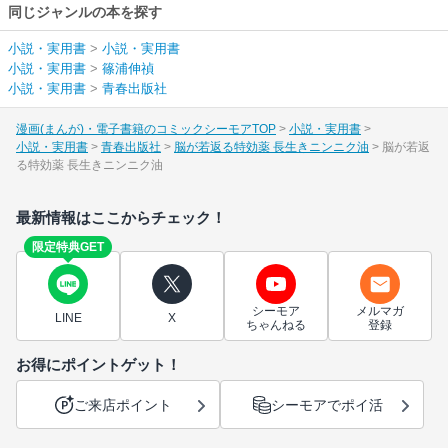
同じジャンルの本を探す
小説・実用書
>
小説・実用書
小説・実用書
>
篠浦伸禎
小説・実用書
>
青春出版社
漫画(まんが)・電子書籍のコミックシーモアTOP
小説・実用書
小説・実用書
青春出版社
脳が若返る特効薬 長生きニンニク油
脳が若返
る特効薬 長生きニンニク油
最新情報はここからチェック！
限定特典GET
シーモア
メルマガ
LINE
X
ちゃんねる
登録
お得にポイントゲット！
ご来店ポイント
シーモアでポイ活