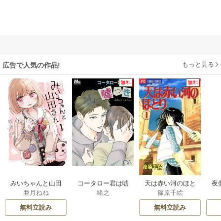
もっと見る
広告で人気の作品!
無料
無料
みいちゃんと山田
コータロー君は嘘
天は赤い河のほと
夜
亜月ねね
緒之
篠原千絵
さん
つき【タテヨミ】
り
は
無料立読み
無料立読み