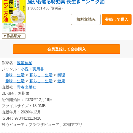
脳が若返る特効薬 長生きニンニク油
1,300pt/1,430円(税込)
無料立読み
登録して購入
作品紹介
会員登録して全巻購入
作家名：
篠浦伸禎
ジャンル：
小説・実用書
趣味・生活
>
暮らし・生活
>
料理
趣味・生活
>
暮らし・生活
>
健康
出版社：
青春出版社
DL期限：無期限
配信開始日：2020年12月19日
ファイルサイズ：18.0MB
出版年月：2020年12月
ISBN：9784413113410
対応ビューア：ブラウザビューア、本棚アプリ