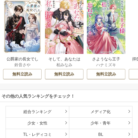
公爵家の長女でし
そして、あなたは
さようなら王子
拝
鈴音さや
柏みなみ
ハナミズキ
た
私を捨てる
様、どうか私のこ
様
とは忘れてくださ
無料立読み
無料立読み
無料立読み
い
その他の人気ランキングをチェック！
総合ランキング
メディア化
少女・女性
少年・青年
TL・レディコミ
BL