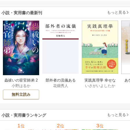
もっと見る
小説・実用書の最新刊
部外者の流儀ある
実践真理學 幸せな
蟲祓いの宦官師弟 2
あ
花畑秀人
いさがいよしたか
小野はるか
日、三木たかしの5
お金の使い方編 1巻
巻
せ
000曲を託されたぼ
無料立読み
くは、いかにして
その価値を最大化
したか 1巻
もっと見る
小説・実用書ランキング
1
2
3
位
位
位