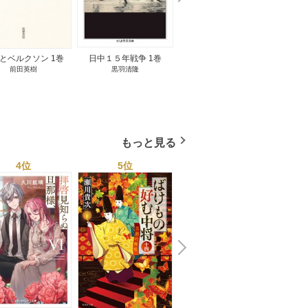
e
t
とベルクソン 1巻
日中１５年戦争 1巻
無料立読み
前田英樹
黒羽清隆
向島物語 1巻
便り屋
小杉健治
もっと見る
4位
5位
6位
N
x
e
t