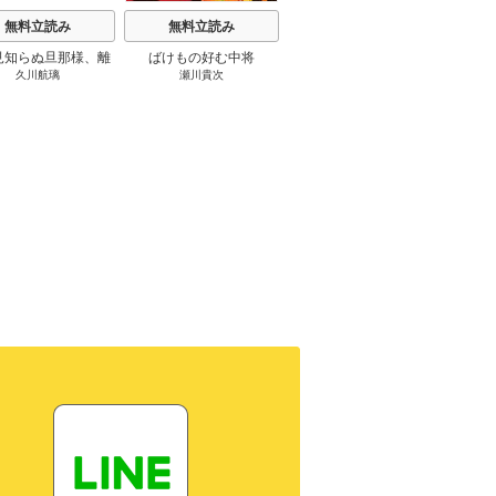
無料立読み
無料立読み
無料立読み
見知らぬ旦那様、離
ばけもの好む中将
影まで愛して
結
久川航璃
瀬川貴次
影山優佳
していただきます