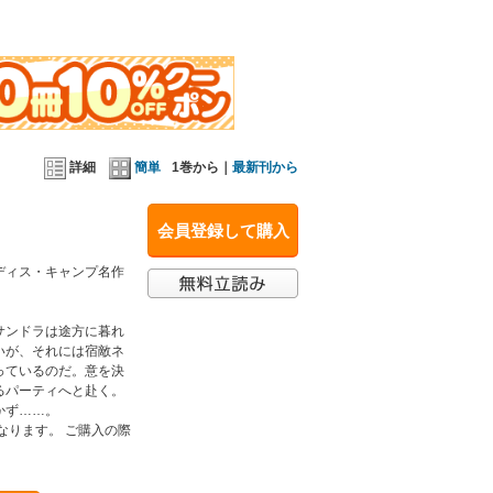
詳細
簡単
1巻から｜
最新刊から
会員登録して購入
ディス・キャンプ名作
サンドラは途方に暮れ
いが、それには宿敵ネ
っているのだ。意を決
るパーティへと赴く。
かず……。
となります。 ご購入の際