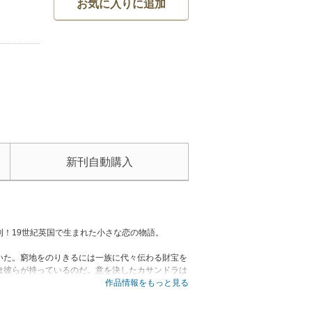
お気に入りに追加
新刊自動購入
！19世紀英国で生まれた小さな恋の物語。
いた。窮地をのりきるには一族に代々伝わる財宝を
は彼らが持っているのだ。意を決したカサンドラは
名だたる放蕩者で、その出会いは一筋縄ではいか
作品情報をもっと見る
際は十分ご注意ください。