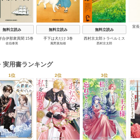
宣長
無料立読み
無料立読み
無料立読み
寄合伊那衆異聞 15巻
手下は犬だけ 3巻
西村京太郎トラベルミス
佐伯泰英
風野真知雄
西村京太郎
テリー・セレクション 2
巻
・実用書ランキング
1位
2位
3位
s