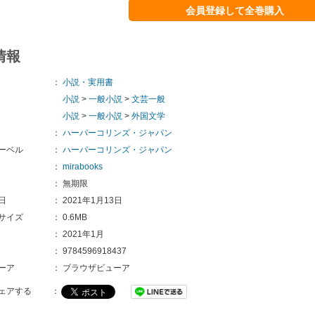
会員登録して全巻購入
情報
：
小説・実用書
小説
>
一般小説
>
文芸一般
小説
>
一般小説
>
外国文学
：
ハーパーコリンズ・ジャパン
ーベル
：
ハーパーコリンズ・ジャパン
：
mirabooks
：
無期限
日
：
2021年1月13日
サイズ
：
0.6MB
：
2021年1月
：
9784596918437
ーア
：
ブラウザビューア
ェアする
：