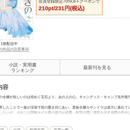
会員登録限定70%OFFクーポンで
210pt/231円(税込)
1巻配信中
の作品の注意事項
小説・実用書
最新刊を見る
ランキング
内容
の令嬢が欲しいのは煌めく宝石より、あの人の心。キャンディス・キャンプ名作復刊
界したことで一族が没落寸前の憂き目にあい、貴族令嬢カサンドラは途方に暮れて
したいが、それには宿敵ネビル家の協力が必要。財宝の隠し場所を示す地図の半分
当主フィリップに会うべく、彼が出席するパーティへと赴く。けれどフィリップは
、MIRA文庫から既に配信されている作品のmirabooks版となります。 ご購入の
小説
小説
外国文学
文芸一般