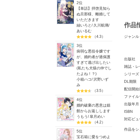
2位
【単話】拝啓見知ら
ぬ旦那様、離婚して
いただきます
作品
紬いろと
/
久川航璃
/
あいるむ
ジャンル
（4.3）
3位
病弱な悪役令嬢です
が、婚約者が過保護
出版社
すぎて逃げ出したい
雑誌・レ
(私たち犬猿の仲でし
たよね！？)
シリーズ
小箱ハコ
/
沢野いず
DL期限
み
配信開始
（3.5）
ファイル
4位
出版年月
婚約破棄の悪意は娼
館からお返しします
ISBN
うもう
/
皐月めい
対応ビュ
（4.2）
作品をシ
5位
宝石箱に愛をつめよ