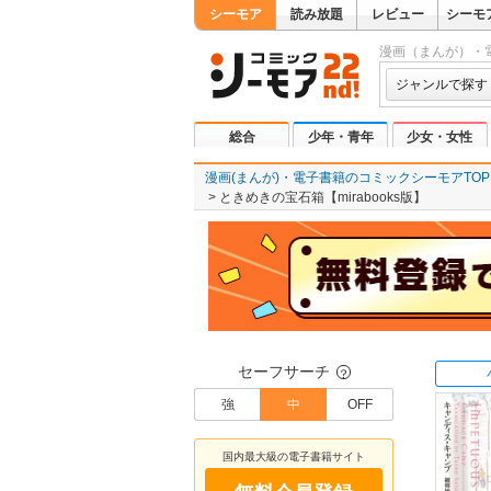
シーモア
読み放題
レビュー
シーモ
漫画（まんが）・
ジャンルで探す
総合
少年・青年
少女・女性
漫画(まんが)・電子書籍のコミックシーモアTOP
ときめきの宝石箱【mirabooks版】
セーフサーチ
？
強
中
OFF
国内最大級の電子書籍サイト