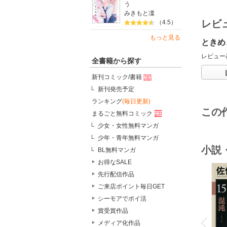
う
みきもと凜
レビ
（4.5）
もっと見る
ときめ
レビュー
全書籍から探す
新刊コミック/書籍
新刊発売予定
ランキング
(毎日更新)
この
まるごと無料コミック
少女・女性無料マンガ
少年・青年無料マンガ
小説
BL無料マンガ
お得なSALE
先行配信作品
ご来店ポイント毎日GET
シーモアでポイ活
o
賞受賞作品
v
P
r
e
i
u
メディア化作品