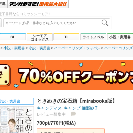
ア島
電子書籍ならコミックシーモア！
シーモア
BL
TL
ライトノベル
小説・実用書
コミックス
小説・実用書
小説・実用書
ハーパーコリンズ・ジャパン
ハーパーコリンズ
ときめきの宝石箱【mirabooks版】
小説・実用書
キャンディス･キャンプ
細郷妙子
レビュー募集中！
700pt/770円(税込)