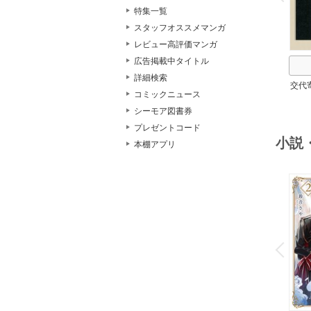
特集一覧
スタッフオススメマンガ
レビュー高評価マンガ
広告掲載中タイトル
詳細検索
交代
コミックニュース
シーモア図書券
プレゼントコード
小説
本棚アプリ
o
v
P
r
e
i
u