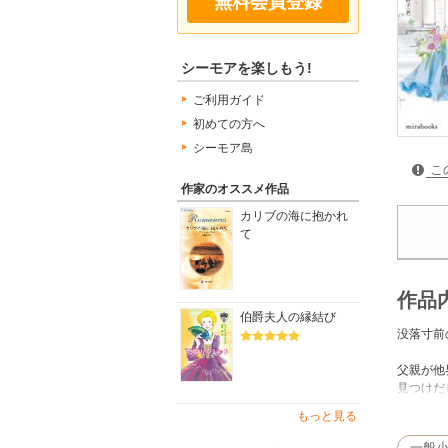
無料会員登録
シーモアを楽しもう!
ご利用ガイド
初めての方へ
シーモア島
こ
作家のオススメ作品
カリブの海に抱かれ
て
作品
伯爵夫人の縁結び
没落寸前
父親が他
見つけだ
ネビル家
もっと見る
ず……。
＊本書は
一般