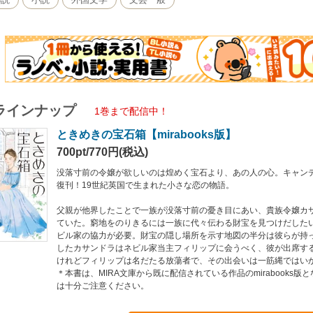
ラインナップ
1巻まで配信中！
ときめきの宝石箱【mirabooks版】
700pt/770円(税込)
没落寸前の令嬢が欲しいのは煌めく宝石より、あの人の心。キャン
復刊！19世紀英国で生まれた小さな恋の物語。
父親が他界したことで一族が没落寸前の憂き目にあい、貴族令嬢カ
ていた。窮地をのりきるには一族に代々伝わる財宝を見つけだした
ビル家の協力が必要。財宝の隠し場所を示す地図の半分は彼らが持
したカサンドラはネビル家当主フィリップに会うべく、彼が出席す
けれどフィリップは名だたる放蕩者で、その出会いは一筋縄ではい
＊本書は、MIRA文庫から既に配信されている作品のmirabooks版
は十分ご注意ください。