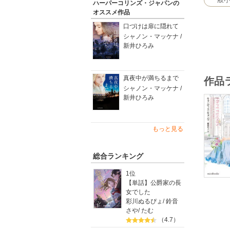
ハーパーコリンズ・ジャパンの
オススメ作品
口づけは扉に隠れて
シャノン・マッケナ /
新井ひろみ
真夜中が満ちるまで
作品
シャノン・マッケナ /
新井ひろみ
もっと見る
総合ランキング
1位
【単話】公爵家の長
女でした
彩川ぬるぴょ
/
鈴音
さや
/
たむ
（4.7）