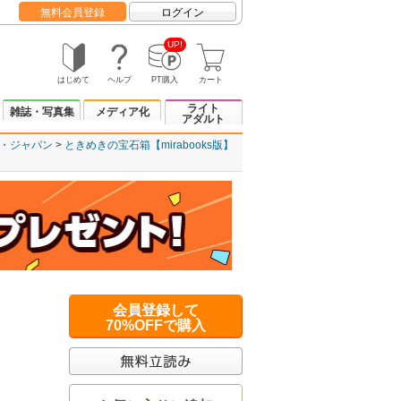
無料会員登録
ログイン
UP!
はじめて
ヘルプ
PT購入
カート
ライト
雑誌・写真集
メディア化
アダルト
・ジャパン
ときめきの宝石箱【mirabooks版】
会員登録して
70%OFFで購入