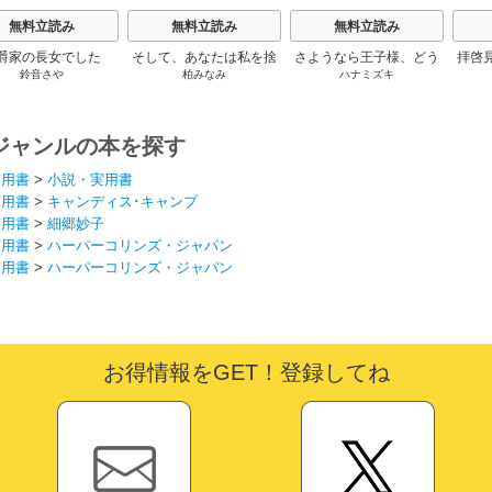
無料立読み
無料立読み
無料立読み
爵家の長女でした
そして、あなたは私を捨
さようなら王子様、どう
拝啓
鈴音さや
柏みなみ
ハナミズキ
てる
か私のことは忘れてくだ
婚
さい
ジャンルの本を探す
実用書
>
小説・実用書
実用書
>
キャンディス･キャンプ
実用書
>
細郷妙子
実用書
>
ハーパーコリンズ・ジャパン
実用書
>
ハーパーコリンズ・ジャパン
お得情報をGET！登録してね