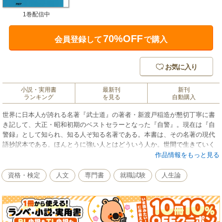
1巻配信中
70%OFF
会員登録して
で購入
お気に入り
小説・実用書
最新刊
新刊
ランキング
を見る
自動購入
世界に日本人が誇れる名著『武士道』の著者・新渡戸稲造が懇切丁寧に書
き記して、大正・昭和初期のベストセラーとなった『自警』。現在は『自
警録』として知られ、知る人ぞ知る名著である。本書は、その名著の現代
語抄訳本である。ほんとうに強い人とはどういう人か。世間で生きていく
には、どうした心構えが必要なのか。報酬への考え方とは。職業を選択す
作品情報をもっと見る
るにあたり、どう考えたらいいのか。いつまでも若くいるために、なにを
したらいいか。自分の「理想」とどう対峙するべきか。「理想」に近づ
資格・検定
人文
専門書
就職試験
人生論
き、実現をするための方法とは・・・・・・。自らの体験をベースにしつ
つ、当時の人間観・生き様を簡明に記したこの本には、日本人が世界標準
レベルで生きるために必要なことが網羅されている。ますますグローバル
化が進む現代日本においても、その内容はまったく古びることはない。人