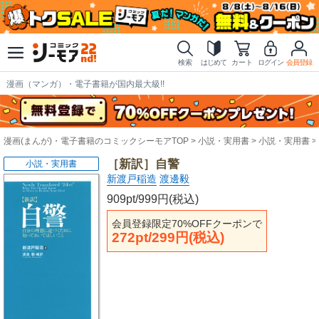
検索
はじめて
カート
ログイン
会員登録
漫画（マンガ）・電子書籍が国内最大級!!
漫画(まんが)・電子書籍のコミックシーモアTOP
小説・実用書
小説・実用書
［新訳］自警
小説・実用書
新渡戸稲造
渡邊毅
909pt/999円(税込)
会員登録限定70%OFFクーポンで
272pt/299円(税込)