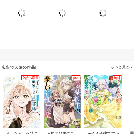
もっと見る
広告で人気の作品!
立読み増量
無料
無料
さよなら、英雄に
お気楽領主の楽し
芋くさ令嬢ですが