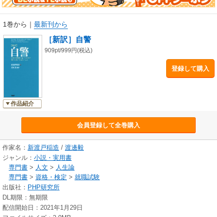
生を着実に、しかも確実に前進させていくための生き方の「処方箋」が、
ここにある。
1巻から
｜
最新刊から
［新訳］自警
909pt/999円(税込)
登録して購入
作品紹介
会員登録して全巻購入
作家名：
新渡戸稲造
/
渡邊毅
ジャンル：
小説・実用書
専門書
>
人文
>
人生論
専門書
>
資格・検定
>
就職試験
出版社：
PHP研究所
DL期限：無期限
配信開始日：2021年1月29日