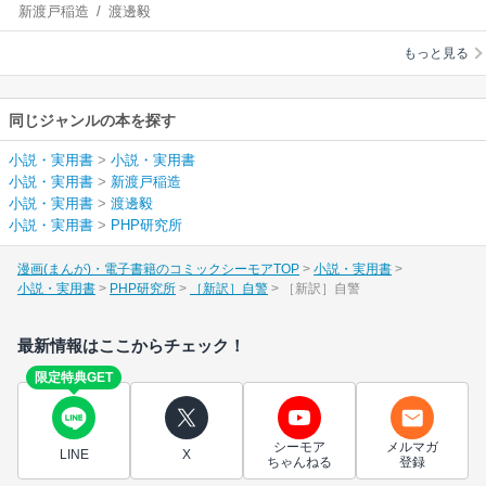
新渡戸稲造
/
渡邊毅
もっと見る
同じジャンルの本を探す
小説・実用書
>
小説・実用書
小説・実用書
>
新渡戸稲造
小説・実用書
>
渡邊毅
小説・実用書
>
PHP研究所
漫画(まんが)・電子書籍のコミックシーモアTOP
小説・実用書
小説・実用書
PHP研究所
［新訳］自警
［新訳］自警
最新情報はここからチェック！
限定特典GET
シーモア
メルマガ
LINE
X
ちゃんねる
登録