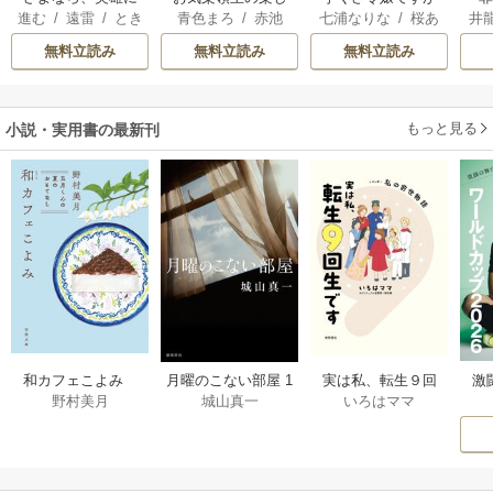
進む
/
遠雷
/
とき
青色まろ
/
赤池
七浦なりな
/
桜あ
井
なった旦那様 ～
い領地防衛
悪役令息を助けた
間
宗
/
転
げは
/
くろでこ
ただ祈るだけの役
ら気に入られまし
無料立読み
無料立読み
無料立読み
立たずな妻のはず
た
でしたが……～
もっと見る
小説・実用書の最新刊
激
和カフェこよみ
月曜のこない部屋 1
実は私、転生９回
野村美月
城山真一
いろはママ
前
五月くんの夏のお
巻
生です マンガ
ー
もてなし 1巻
私の前世物語 1巻