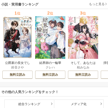
もっと見る
小説・実用書ランキング
1
2
3
位
位
位
公爵家の長女でし
結界師の一輪華
そして、あなたは
拝
鈴音さや
クレハ
柏みなみ
た
私を捨てる
様
無料立読み
無料立読み
無料立読み
その他の人気ランキングをチェック！
総合ランキング
メディア化