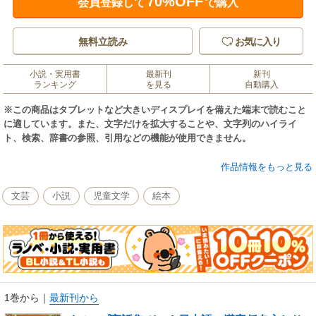
70%OFF
会員登録して
で購入
無料立読み
お気に入り
小説・実用書
最新刊
新刊
ランキング
を見る
自動購入
※この商品はタブレットなど大きいディスプレイを備えた端末で読むこと
に適しています。また、文字だけを拡大することや、文字列のハイライ
ト、検索、辞書の参照、引用などの機能が使用できません。
きいろいとり文庫シリーズ作品集、イソップ寓話集1の収録作品：「1・ア
作品情報をもっと見る
リとキリギリス」「2・塩をはこぶロバ」「3・ハエとライオン」「4・いず
みのシカ」「5・北風と太陽」「6・王様の耳はロバの耳」「7・肉をくわえ
文芸
小説
児童文学
絵本
た犬」「8・キツネとヤギ」「9・鳥とけものとコウモリ」全9本
1巻から
｜
最新刊から