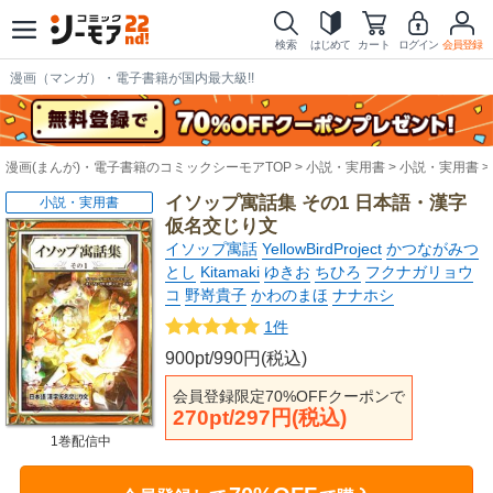
検索
はじめて
カート
ログイン
会員登録
漫画（マンガ）・電子書籍が国内最大級!!
漫画(まんが)・電子書籍のコミックシーモアTOP
小説・実用書
小説・実用書
イソップ寓話集 その1 日本語・漢字
小説・実用書
仮名交じり文
イソップ寓話
YellowBirdProject
かつながみつ
とし
Kitamaki
ゆきお
ちひろ
フクナガリョウ
コ
野嵜貴子
かわのまほ
ナナホシ
1件
900pt/990円(税込)
会員登録限定70%OFFクーポンで
270pt/297円(税込)
1巻配信中