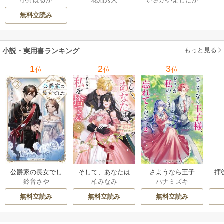
花畑秀人
いさがいよしたか
小野はるか
日、三木たかしの5
お金の使い方編 1巻
巻
せ
000曲を託されたぼ
無料立読み
くは、いかにして
その価値を最大化
したか 1巻
もっと見る
小説・実用書ランキング
1
2
3
位
位
位
公爵家の長女でし
そして、あなたは
さようなら王子
拝
鈴音さや
柏みなみ
ハナミズキ
た
私を捨てる
様、どうか私のこ
様
とは忘れてくださ
無料立読み
無料立読み
無料立読み
い