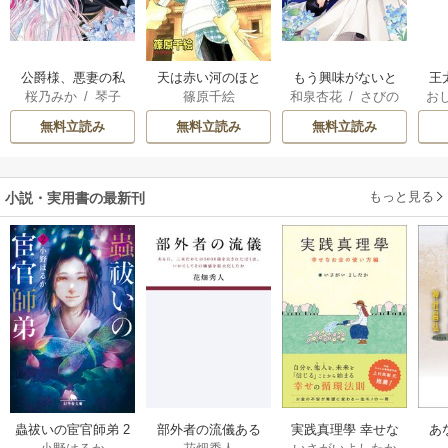
公爵様、悪妻の私
天は赤い河のほと
もう興味がないと
王
桜乃みか
/
琴子
篠原千絵
和泉杏花
/
さびの
お
はもう放っておい
り
離婚された令嬢の
こ
ぶち
英
てください
意外と楽しい新生
無料立読み
無料立読み
無料立読み
活
す
ら
二
もっと見る
小説・実用書の最新刊
部外者の流儀ある
実践真理學 幸せな
蟲祓いの宦官師弟 2
あ