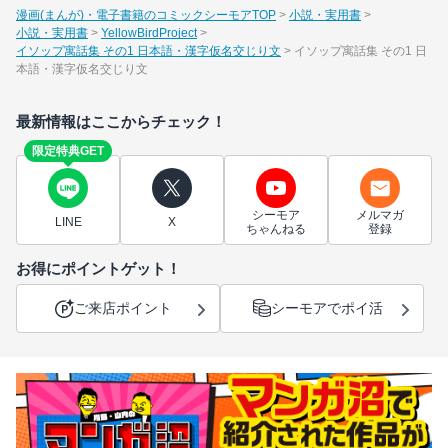
漫画(まんが)・電子書籍のコミックシーモアTOP
小説・実用書
小説・実用書
YellowBirdProject
イソップ寓話集 その1 日本語・漢字仮名交じり文
イソップ寓話集 その1 日
本語・漢字仮名交じり文
最新情報はここからチェック！
限定特典GET
シーモア
メルマガ
LINE
X
ちゃんねる
登録
お得にポイントゲット！
ご来店ポイント
シーモアでポイ活