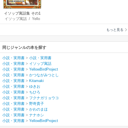
イソップ寓話集 その1
イソップ寓話
/
Yello
日本語・漢字仮名交
wBirdProject
/
かつ
じり文
もっと見る
ながみつとし
/
Kita
maki
/
ゆきお
/
ちひ
ろ
/
フクナガリョウ
同じジャンルの本を探す
コ
/
野嵜貴子
/
かわ
のまほ
/
ナナホシ
小説・実用書
>
小説・実用書
小説・実用書
>
イソップ寓話
小説・実用書
>
YellowBirdProject
小説・実用書
>
かつながみつとし
小説・実用書
>
Kitamaki
小説・実用書
>
ゆきお
小説・実用書
>
ちひろ
小説・実用書
>
フクナガリョウコ
小説・実用書
>
野嵜貴子
小説・実用書
>
かわのまほ
小説・実用書
>
ナナホシ
小説・実用書
>
YellowBirdProject