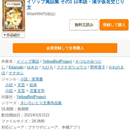
イソップ寓話集 その1 日本語・漢字仮名交じり
文
900pt/990円(税込)
無料立読み
登録して購入
作品紹介
会員登録して全巻購入
作家名：
イソップ寓話
/
YellowBirdProject
/
かつながみつと
し
/
Kitamaki
/
ゆきお
/
ちひろ
/
フクナガリョウコ
/
野嵜貴子
/
かわのま
ほ
/
ナナホシ
ジャンル：
小説・実用書
小説
>
文芸
>
絵本
小説
>
文芸
>
児童文学
出版社：
YellowBirdProject
シリーズ：
きいろいとり文庫作品集
DL期限：無期限
配信開始日：2021年5月21日
ファイルサイズ：28.0MB
対応ビューア：ブラウザビューア、本棚アプリ