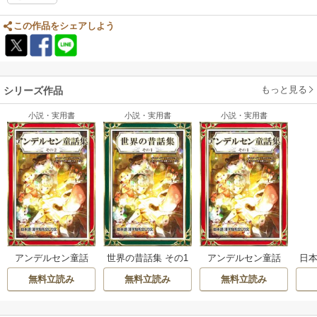
この作品をシェアしよう
もっと見る
シリーズ作品
小説・実用書
小説・実用書
小説・実用書
アンデルセン童話
世界の昔話集 その1
アンデルセン童話
日本
集 その2 日本語・
日本語・漢字仮名
集 その1 日本語・
日
無料立読み
無料立読み
無料立読み
漢字仮名交じり文
交じり文
漢字仮名交じり文