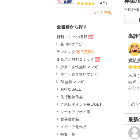
神様の
（4.5）
平均評価
もっと見る
全書籍から探す
高評
新刊コミック/書籍
新刊発売予定
ランキング
(毎日更新)
まるごと無料コミック
満足
少女・女性無料マンガ
少年・青年無料マンガ
米澤
結果
BL無料マンガ
みな
お得なSALE
先行配信作品
コロ
い
ご来店ポイント毎日GET
シーモアでポイ活
最新
賞受賞作品
メディア化作品
特集一覧