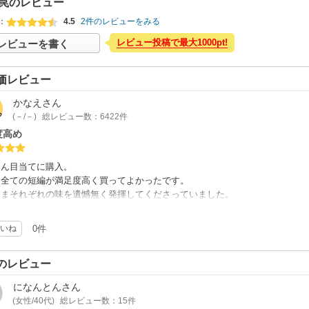
罠のレビュー
：
4.5
2件のレビューをみる
レビュー投稿で最大1000pt!
レビューを書く
価レビュー
かなえ
さん
(－/－)
総レビュー数：6422件
度高め
さん目当てに購入。
、全ての短編が満足度高く買ってよかったです。
さまそれぞれの味を遺憾無く発揮してくださっていました。
ナ禍が題材になっているものもあり、今が旬です！！！
いね
0件
のレビュー
になんとん
さん
(女性/40代)
総レビュー数：15件