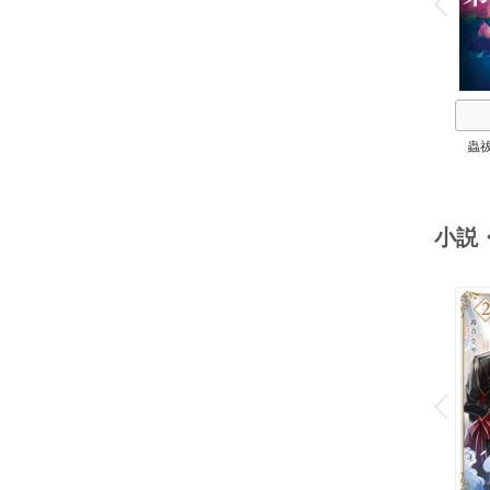
P
r
e
i
u
蟲
小説
o
v
P
r
e
i
u