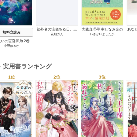
部外者の流儀ある日、三
実践真理學 幸せなお金の
あな
無料立読み
花畑秀人
いさがいよしたか
木たかしの5000曲を託さ
使い方編 1巻
れたぼくは、いかにして
祓いの宦官師弟 2巻
その価値を最大化したか
小野はるか
1巻
・実用書ランキング
1位
2位
3位
s