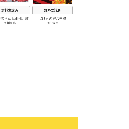
無料立読み
無料立読み
無料立読み
見知らぬ旦那様、離
ばけもの好む中将
影まで愛して
結
久川航璃
瀬川貴次
影山優佳
していただきます