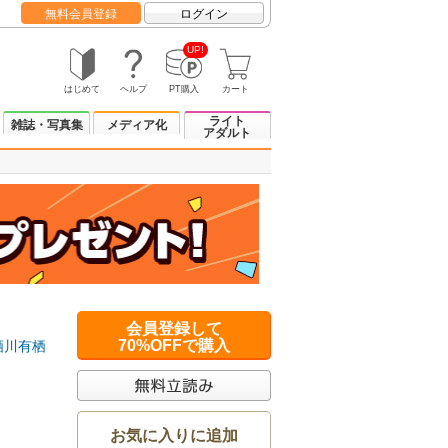
無料会員登録
ログイン
UP!
はじめて
ヘルプ
PT購入
カート
ライト
雑誌・写真集
メディア化
アダルト
会員登録して
70%OFFで購入
栖川有栖
お気に入りに追加