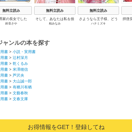
無料立読み
無料立読み
無料立読み
爵家の長女でした
そして、あなたは私を捨
さようなら王子様、どう
拝啓
鈴音さや
柏みなみ
ハナミズキ
てる
か私のことは忘れてくだ
婚
さい
ジャンルの本を探す
実用書
>
小説・実用書
実用書
>
辻村深月
実用書
>
乾くるみ
実用書
>
米澤穂信
実用書
>
芦沢央
実用書
>
大山誠一郎
実用書
>
有栖川有栖
実用書
>
文藝春秋
実用書
>
文春文庫
お得情報をGET！登録してね