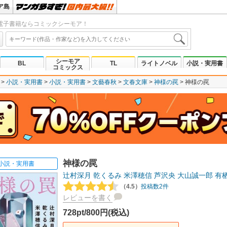
ア島
電子書籍ならコミックシーモア！
シーモア
BL
TL
ライトノベル
小説・実用書
コミックス
小説・実用書
小説・実用書
文藝春秋
文春文庫
神様の罠
神様の罠
神様の罠
小説・実用書
辻村深月
乾くるみ
米澤穂信
芦沢央
大山誠一郎
有
（4.5）
投稿数2件
レビューを書く
728pt/800円(税込)