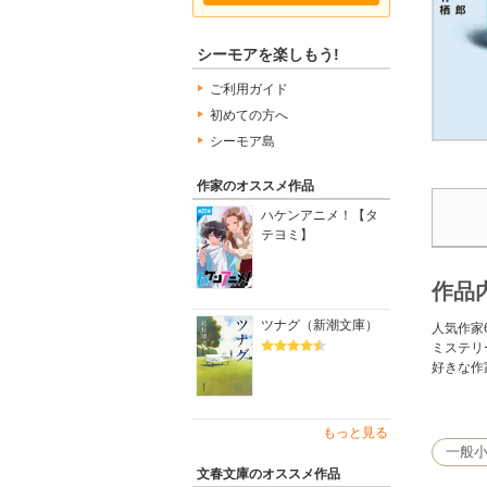
シーモアを楽しもう!
ご利用ガイド
初めての方へ
シーモア島
作家のオススメ作品
ハケンアニメ！【タ
テヨミ】
作品
ツナグ（新潮文庫）
人気作家
ミステリ
好きな作
「夫の余
「崖の下
もっと見る
「投了図
一般
「孤独な
文春文庫のオススメ作品
「推理研