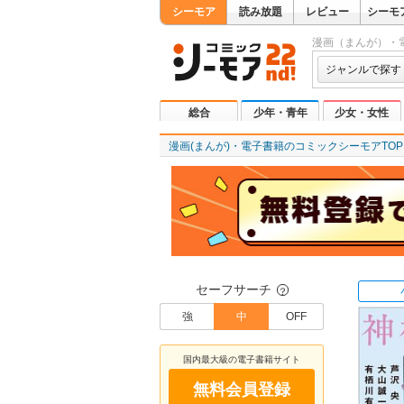
シーモア
読み放題
レビュー
シーモ
漫画（まんが）・
ジャンルで探す
総合
少年・青年
少女・女性
漫画(まんが)・電子書籍のコミックシーモアTOP
セーフサーチ
？
強
中
OFF
国内最大級の電子書籍サイト
無料会員登録