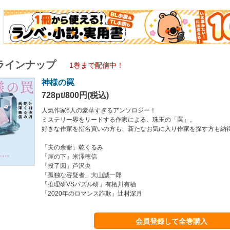
0年のロマンス詐欺」辻村深月
ラインナップ
1巻まで配信中！
神様の罠
728pt/800円(税込)
人気作家6人の豪華すぎるアンソロジー！
ミステリー界をリードする作家による、珠玉の「罠」。
好きな作家を指名買いの方も、新たなお気に入り作家を探す方も納
「夫の余命」乾くるみ
「崖の下」米澤穂信
「投了図」芦沢央
「孤独な容疑者」大山誠一郎
「推理研VSパズル研」有栖川有栖
「2020年のロマンス詐欺」辻村深月
会員登録して全巻購入