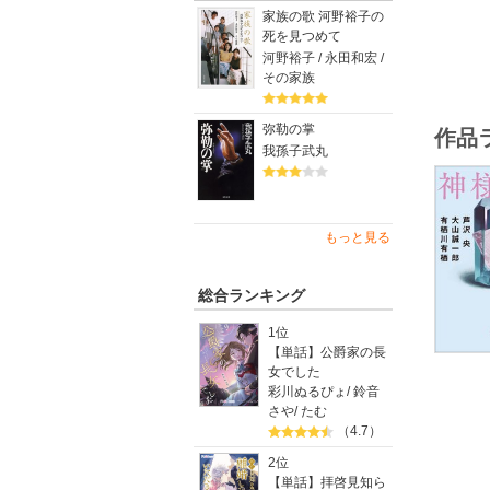
家族の歌 河野裕子の
「202
死を見つめて
河野裕子 / 永田和宏 /
その家族
弥勒の掌
作品
我孫子武丸
もっと見る
総合ランキング
1位
【単話】公爵家の長
女でした
彩川ぬるぴょ
/
鈴音
さや
/
たむ
（4.7）
2位
【単話】拝啓見知ら