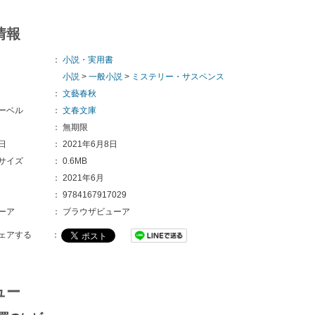
情報
：
小説・実用書
小説
>
一般小説
>
ミステリー・サスペンス
：
文藝春秋
ーベル
：
文春文庫
：
無期限
日
：
2021年6月8日
サイズ
：
0.6MB
：
2021年6月
：
9784167917029
ーア
：
ブラウザビューア
ェアする
：
ュー