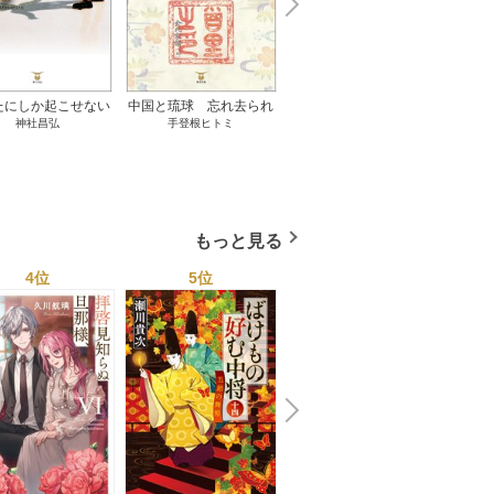
N
x
e
t
たにしか起こせない
中国と琉球 忘れ去られ
ささやかな、あるいは取
ゲー
神社昌弘
手登根ヒトミ
八木詠美
奇跡 1巻
た冊封史―魂の進化― 1
り返しがつかないもの 1
――ｅ
巻
巻
教育
もっと見る
4位
5位
6位
N
x
e
t