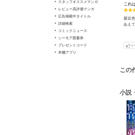
スタッフオススメマンガ
これ
レビュー高評価マンガ
広告掲載中タイトル
最近
詳細検索
あえ
コミックニュース
今回
シーモア図書券
各作
プレゼントコード
い
本棚アプリ
この
小説
o
v