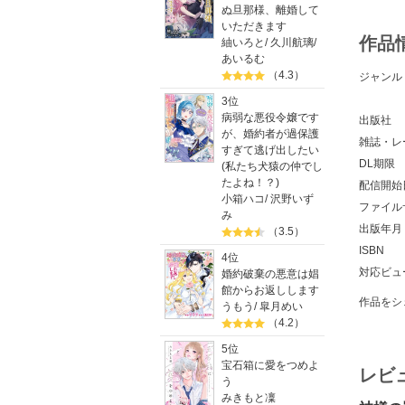
ぬ旦那様、離婚して
いただきます
作品
紬いろと
/
久川航璃
/
あいるむ
（4.3）
ジャンル
3位
病弱な悪役令嬢です
出版社
が、婚約者が過保護
雑誌・レ
すぎて逃げ出したい
DL期限
(私たち犬猿の仲でし
たよね！？)
配信開始
小箱ハコ
/
沢野いず
ファイル
み
出版年月
（3.5）
ISBN
4位
対応ビュ
婚約破棄の悪意は娼
館からお返しします
作品をシ
うもう
/
皐月めい
（4.2）
5位
宝石箱に愛をつめよ
レビ
う
みきもと凜