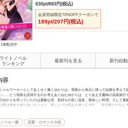
630pt/693円(税込)
会員登録限定70%OFFクーポンで
189pt/207円(税込)
1巻配信中
ライトノベル
最新刊を見る
新刊自動
ランキング
内容
シャルワーカーとしてあくせく働くゆかりは、母親から地元に帰って結婚を考えて
い……どう母親を説得するのか考えあぐねたゆかりは、とりあえず趣味の温泉旅行
でゆかりを待っていたのは素敵な宿、気持ちの良い温泉、美味しい料理。そして素
は実は彼女と知り合いなうえに、同じような悩みを持つ人で!? 「今日限りだなん
彼が提案したのは「契約恋愛」だった。しかしその関係は甘い蜜を含んでいて――!
トノベル一般
恋愛・ロマンス小説