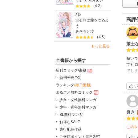
うもう
/
皐月めい
（4.2）
5位
高評
宝石箱に愛をつめよ
う
みきもと凜
（4.5）
策士
もっと見る
短い
全書籍から探す
てヒ
新刊コミック/書籍
でしま
新刊発売予定
カッ
ランキング
(毎日更新)
い
まるごと無料コミック
少女・女性無料マンガ
少年・青年無料マンガ
良き
BL無料マンガ
お得なSALE
この
先行配信作品
ご来店ポイント毎日GET
い