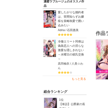
濃蜜ラブルージュのオススメ作
品
愛したがりな婚約者
は、世間知らずお嬢
様を策略執愛で囲い
込みたい
Adria / 石田惠美
作品
冷徹エリート同僚は
偽装恋人への淫らな
激愛を隠しきれない
～水曜日の彼氏交換
～
高羽柚衣 / 八美☆わ
ん
もっと見る
総合ランキング
1位
【単話】公爵家の長