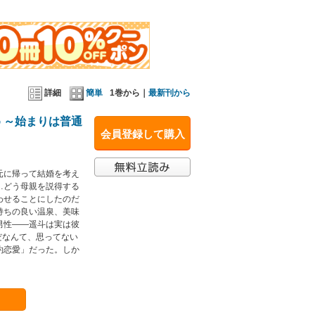
詳細
簡単
1巻から｜
最新刊から
 ～始まりは普通
会員登録して購入
元に帰って結婚を考え
…どう母親を説得する
わせることにしたのだ
持ちの良い温泉、美味
男性――遥斗は実は彼
だなんて、思ってない
約恋愛」だった。しか