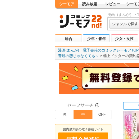
シーモア
読み放題
レビュー
シーモ
漫画（まんが）・
ジャンルで探す
総合
少年・青年
少女・女性
漫画(まんが)・電子書籍のコミックシーモアTOP
普通の恋じゃなくても～
極上ドクターの契約
セーフサーチ
？
強
中
OFF
国内最大級の電子書籍サイト