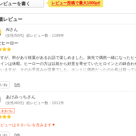
レビュー投稿で最大1000pt!
レビューを書く
価レビュー
Al
さん
(女性/50代)
総レビュー数：1189件
なヒーロー
ですが、幹があり枝葉があるお話で楽しめました。旅先で偶然一緒になったヒ
ロインは休暇。ヒーローの方は以前から好意を寄せていたヒロインとの鉢合わ
いますが、そのお手並みが見事でした。ホントに偶然だったのか私は疑ってい
コいいヒーローがたくさん見られて良かった。
いね
5件
あけみっち
さん
(女性/40代)
総レビュー数：1011件
ネタバレ
レビューはネタバレを含みます▼
いね
0件