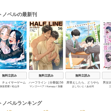
トノベルの最新刊
s
無料立読み
無料立読み
無料立読み
 チェイサーゲーム
ハーフライン［分冊版] 56
席替えしたら、どうやら
男女
保坂星耀
/
松山洋
マンゴーベア
/
Kanapy
/
加藤
ましろいと
/
あゆ河
W 13巻
巻
後ろの男が俺のこと好き
通に
智子
らしい 2巻
トノベルランキング