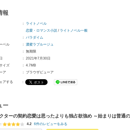
情報
：
ライトノベル
恋愛・ロマンス小説
/
ライトノベル一般
：
パラダイム
ーベル
：
濃蜜ラブルージュ
：
無期限
日
：
2021年7月30日
サイズ
：
4.7MB
ーア
：
ブラウザビューア
ェアする
：
ュー
クターの契約恋愛は思ったよりも独占欲強め ～始まりは普通
：
4.2
6件のレビューをみる