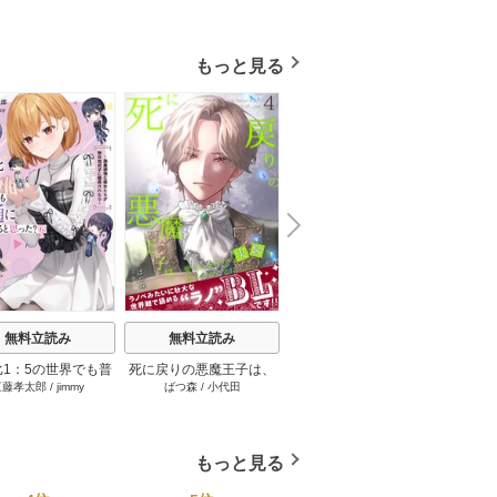
もっと見る
N
x
e
t
無料立読み
無料立読み
無料立読み
比1：5の世界でも普
死に戻りの悪魔王子は、
VIP サードシーズン 5巻
デスゲ
三藤孝太郎
/
jimmy
ばつ森
/
小代田
高岡ミズミ
/
沖麻実也
生きられると思っ
愛されるための実験をは
た山本
た？ 6巻
じめることにした。 4巻
ームバ
もっと見る