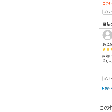
この
い
最新
あと
終始
苦し
い
6件
この