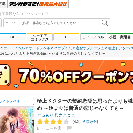
ア島
電子書籍ならコミックシーモア！
シーモア
BL
TL
ライトノベル
小説・実用書
コミックス
ライトノベル
ライトノベル
パラダイム
濃蜜ラブルージュ
極上ドクターの
恋愛は思ったよりも独占欲強め ～始まりは普通の恋じゃなくても～
極上ドクターの契約恋愛は思ったよりも独
ライトノベル
め ～始まりは普通の恋じゃなくても～
ぐるもり
桜之こまこ
（4.2）
投稿数6件
レビューを書く