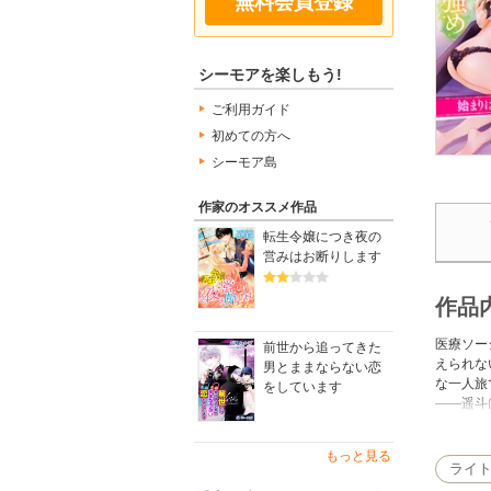
無料会員登録
シーモアを楽しもう!
ご利用ガイド
初めての方へ
シーモア島
作家のオススメ作品
転生令嬢につき夜の
営みはお断りします
作品
医療ソー
前世から追ってきた
えられな
男とままならない恋
な一人旅
をしています
――遥斗
のため、
もっと見る
ライ