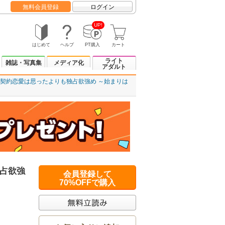
無料会員登録
ログイン
UP!
はじめて
ヘルプ
PT購入
カート
ライト
雑誌・写真集
メディア化
アダルト
契約恋愛は思ったよりも独占欲強め ～始まりは
占欲強
会員登録して
70%OFFで購入