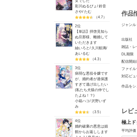
女でした
彩川ぬるぴょ
/
鈴音
さや
/
たむ
作品
（4.7）
ジャンル
2位
【単話】拝啓見知ら
ぬ旦那様、離婚して
出版社
いただきます
雑誌・レ
紬いろと
/
久川航璃
/
あいるむ
DL期限
（4.3）
配信開始
3位
ファイル
病弱な悪役令嬢です
対応ビュ
が、婚約者が過保護
すぎて逃げ出したい
作品をシ
(私たち犬猿の仲でし
たよね！？)
小箱ハコ
/
沢野いず
み
レビ
（3.5）
4位
極上ド
婚約破棄の悪意は娼
平均評価
館からお返しします