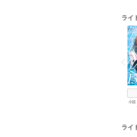
ライ
o
v
P
r
e
i
u
小説
ライ