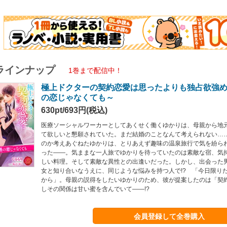
ラインナップ
1巻まで配信中！
極上ドクターの契約恋愛は思ったよりも独占欲強め
の恋じゃなくても～
630pt/693円(税込)
医療ソーシャルワーカーとしてあくせく働くゆかりは、母親から地
て欲しいと懇願されていた。まだ結婚のことなんて考えられない…
のか考えあぐねたゆかりは、とりあえず趣味の温泉旅行で気を紛ら
った――。気ままな一人旅でゆかりを待っていたのは素敵な宿、気
しい料理。そして素敵な異性との出逢いだった。しかし、出会った
女と知り合いなうえに、同じような悩みを持つ人で!? 「今日限り
から」。母親の説得をしたいゆかりのため、彼が提案したのは「契
しその関係は甘い蜜を含んでいて――!?
会員登録して全巻購入