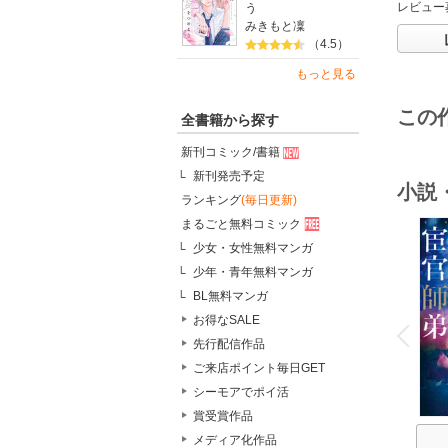
レビュー
う
みきもと凜
（4.5）
もっと見る
この
全書籍から探す
新刊コミック/書籍
新刊発売予定
小説
ランキング
(毎日更新)
まるごと無料コミック
少女・女性無料マンガ
少年・青年無料マンガ
BL無料マンガ
o
v
お得なSALE
P
r
e
i
u
先行配信作品
ご来店ポイント毎日GET
シーモアでポイ活
賞受賞作品
メディア化作品