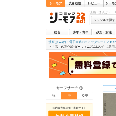
シーモア
読み放題
レビュー
シーモ
漫画（まんが）・
ジャンルで探す
総合
少年・青年
少女・女性
漫画(まんが)・電子書籍のコミックシーモアTOP
「悪」の進化論 ダーウィニズムはいかに悪用
セーフサーチ
？
強
中
OFF
国内最大級の電子書籍サイト