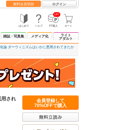
無料会員登録
ログイン
UP!
はじめて
ヘルプ
PT購入
カート
ライト
雑誌・写真集
メディア化
アダルト
化論 ダーウィニズムはいかに悪用されてきたか
悪用され
会員登録して
70%OFFで購入