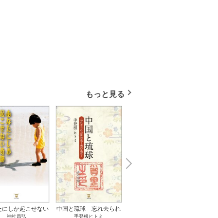
もっと見る
N
x
e
t
たにしか起こせない
中国と琉球 忘れ去られ
ささやかな、あるいは取
ゲー
神社昌弘
手登根ヒトミ
八木詠美
奇跡 1巻
た冊封史―魂の進化― 1
り返しがつかないもの 1
――ｅ