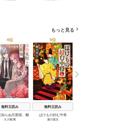
巻
巻
教育
もっと見る
4位
5位
6位
N
x
e
t
無料立読み
無料立読み
無料立読み
見知らぬ旦那様、離
ばけもの好む中将
影まで愛して
結
久川航璃
瀬川貴次
影山優佳
していただきます