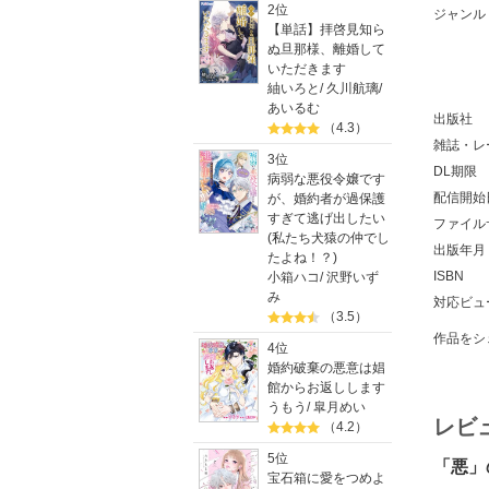
2位
ジャンル
【単話】拝啓見知ら
ぬ旦那様、離婚して
いただきます
紬いろと
/
久川航璃
/
あいるむ
出版社
（4.3）
雑誌・レ
3位
DL期限
病弱な悪役令嬢です
配信開始
が、婚約者が過保護
すぎて逃げ出したい
ファイル
(私たち犬猿の仲でし
出版年月
たよね！？)
ISBN
小箱ハコ
/
沢野いず
み
対応ビュ
（3.5）
作品をシ
4位
婚約破棄の悪意は娼
館からお返しします
うもう
/
皐月めい
レビ
（4.2）
5位
「悪」
宝石箱に愛をつめよ