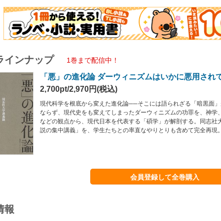
ラインナップ
1巻まで配信中！
「悪」の進化論 ダーウィニズムはいかに悪用され
2,700pt/2,970円(税込)
現代科学を根底から変えた進化論──そこには語られざる「暗黒面
ならず、現代史をも変えてしまったダーウィニズムの功罪を、神学
などの観点から、現代日本を代表する「碩学」が解剖する。同志社
説の集中講義」を、学生たちとの率直なやりとりも含めて完全再現
会員登録して全巻購入
情報