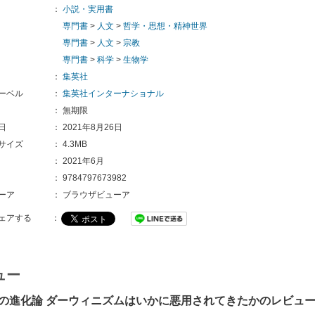
：
小説・実用書
専門書
>
人文
>
哲学・思想・精神世界
専門書
>
人文
>
宗教
専門書
>
科学
>
生物学
：
集英社
ーベル
：
集英社インターナショナル
：
無期限
日
：
2021年8月26日
サイズ
：
4.3MB
：
2021年6月
：
9784797673982
ーア
：
ブラウザビューア
ェアする
：
ュー
の進化論 ダーウィニズムはいかに悪用されてきたかのレビュ