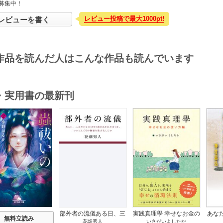
募集中！
レビュー投稿で最大1000pt!
レビューを書く
作品を読んだ人はこんな作品も読んでいます
・実用書の最新刊
s
部外者の流儀ある日、三
実践真理學 幸せなお金の
あな
無料立読み
花畑秀人
いさがいよしたか
木たかしの5000曲を託さ
使い方編 1巻