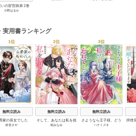
れたぼくは、いかにして
祓いの宦官師弟 2巻
その価値を最大化したか
小野はるか
1巻
・実用書ランキング
1位
2位
3位
s
無料立読み
無料立読み
無料立読み
爵家の長女でした
そして、あなたは私を捨
さようなら王子様、どう
拝啓
鈴音さや
柏みなみ
ハナミズキ
てる
か私のことは忘れてくだ
婚
さい