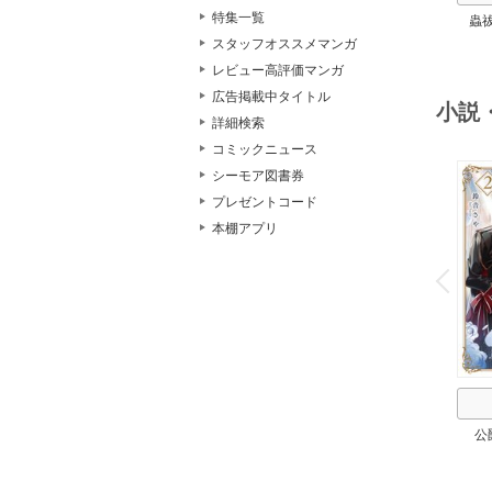
特集一覧
蟲
スタッフオススメマンガ
レビュー高評価マンガ
広告掲載中タイトル
小説
詳細検索
コミックニュース
シーモア図書券
プレゼントコード
本棚アプリ
o
v
P
r
e
i
u
公