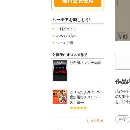
無料会員登録
シーモアを楽しもう!
ご利用ガイド
初めての方へ
シーモア島
佐藤優のオススメ作品
外務省ハレンチ物語
作品
現代科学
とりあたま炎上―忖
の功罪を
度無用のチキンレー
を、学生
ス！編―
科学
もっと見る