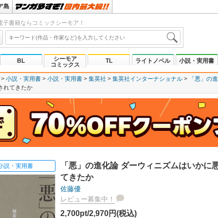
ア島
電子書籍ならコミックシーモア！
シーモア
BL
TL
ライトノベル
小説・実用書
コミックス
小説・実用書
小説・実用書
集英社
集英社インターナショナル
「悪」の進
されてきたか
「悪」の進化論 ダーウィニズムはいかに
小説・実用書
てきたか
佐藤優
レビュー募集中！
2,700pt/2,970円(税込)