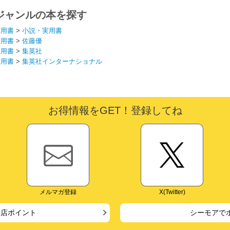
ジャンルの本を探す
実用書
>
小説・実用書
実用書
>
佐藤優
実用書
>
集英社
実用書
>
集英社インターナショナル
お得情報をGET！登録してね
メルマガ登録
X(Twitter)
来店ポイント
シーモアで