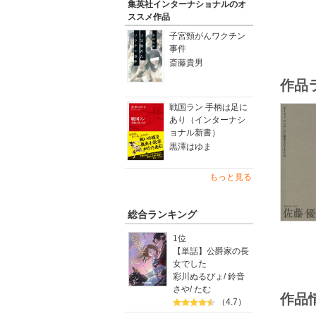
集英社インターナショナルのオ
ススメ作品
子宮頸がんワクチン
事件
斎藤貴男
作品
戦国ラン 手柄は足に
あり（インターナシ
ョナル新書）
黒澤はゆま
もっと見る
総合ランキング
1位
【単話】公爵家の長
女でした
彩川ぬるぴょ
/
鈴音
さや
/
たむ
作品
（4.7）