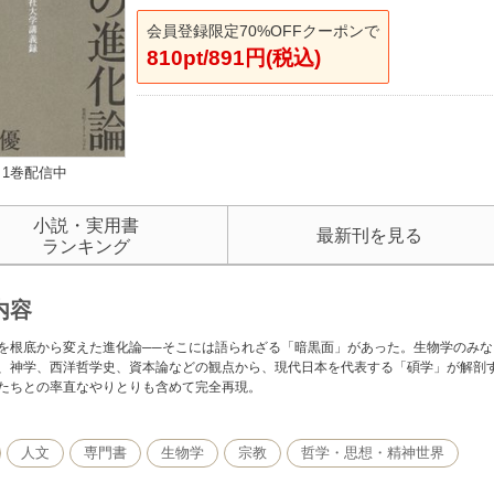
会員登録限定70%OFFクーポンで
810pt/891円(税込)
1巻配信中
小説・実用書
最新刊を見る
ランキング
内容
を根底から変えた進化論──そこには語られざる「暗黒面」があった。生物学のみ
、神学、西洋哲学史、資本論などの観点から、現代日本を代表する「碩学」が解剖
たちとの率直なやりとりも含めて完全再現。
人文
専門書
生物学
宗教
哲学・思想・精神世界