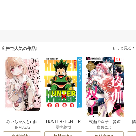
もっと見る
広告で人気の作品!
無料
みいちゃんと山田
HUNTER×HUNTER
夜伽の双子―贄姫
亜月ねね
冨樫義博
島袋ユミ
さん
モノクロ版
は二人の王子に愛
される―