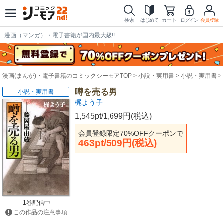
検索
はじめて
カート
ログイン
会員登録
漫画（マンガ）・電子書籍が国内最大級!!
漫画(まんが)・電子書籍のコミックシーモアTOP
小説・実用書
小説・実用書
噂を売る男
小説・実用書
梶よう子
1,545pt/1,699円(税込)
会員登録限定70%OFFクーポンで
463pt/509円(税込)
1巻配信中
この作品の注意事項