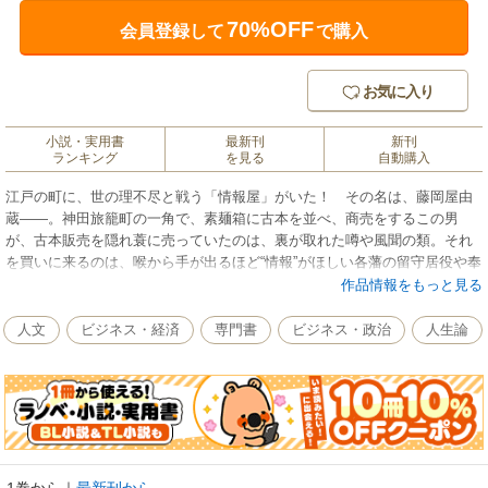
70%OFF
会員登録して
で購入
お気に入り
小説・実用書
最新刊
新刊
ランキング
を見る
自動購入
江戸の町に、世の理不尽と戦う「情報屋」がいた！ その名は、藤岡屋由
蔵――。神田旅籠町の一角で、素麺箱に古本を並べ、商売をするこの男
が、古本販売を隠れ蓑に売っていたのは、裏が取れた噂や風聞の類。それ
を買いに来るのは、喉から手が出るほど“情報”がほしい各藩の留守居役や奉
行所の役人だった。由蔵が己の仕事として心に刻み込んでいたのは、真実
作品情報をもっと見る
を見極め、記すこと。筆一本で戦う由蔵のもとに、ある日、幕府天文方の
役人が逃げ込んで来る。その役人は、日の本を震撼させたシーボルト事件
人文
ビジネス・経済
専門書
ビジネス・政治
人生論
に絡んでいた。しかしその騒動のとばっちりで、由蔵の手下が命を落とし
てしまう。手下の理不尽な死を許すことができない由蔵は、真実を暴くた
め、動き始めるのだが・・・・・・。天下を揺るがす陰謀に、“情報”で挑ん
だ男を活き活きと描く傑作歴史小説。
1巻から
｜
最新刊から