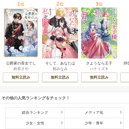
1
2
3
位
位
位
公爵家の長女でし
そして、あなたは
さようなら王子
拝
鈴音さや
柏みなみ
ハナミズキ
た
私を捨てる
様、どうか私のこ
様
とは忘れてくださ
無料立読み
無料立読み
無料立読み
い
その他の人気ランキングをチェック！
総合ランキング
メディア化
少女・女性
少年・青年