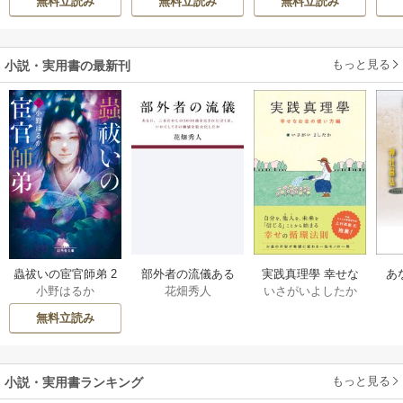
無料立読み
無料立読み
無料立読み
もっと見る
小説・実用書の最新刊
部外者の流儀ある
実践真理學 幸せな
蟲祓いの宦官師弟 2
あ
花畑秀人
いさがいよしたか
小野はるか
日、三木たかしの5
お金の使い方編 1巻
巻
せ
000曲を託されたぼ
無料立読み
くは、いかにして
その価値を最大化
したか 1巻
もっと見る
小説・実用書ランキング