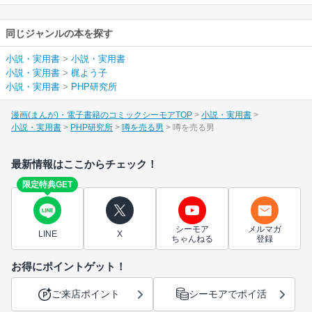
同じジャンルの本を探す
小説・実用書
>
小説・実用書
小説・実用書
>
梶よう子
小説・実用書
>
PHP研究所
漫画(まんが)・電子書籍のコミックシーモアTOP
小説・実用書
小説・実用書
PHP研究所
噂を売る男
噂を売る男
最新情報はここからチェック！
限定特典GET
シーモア
メルマガ
LINE
X
ちゃんねる
登録
お得にポイントゲット！
ご来店ポイント
シーモアでポイ活