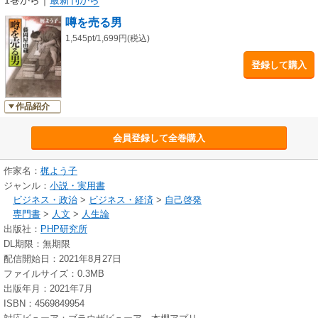
噂を売る男
1,545pt/1,699円(税込)
登録して購入
作品紹介
会員登録して全巻購入
作家名：
梶よう子
ジャンル：
小説・実用書
ビジネス・政治
>
ビジネス・経済
>
自己啓発
専門書
>
人文
>
人生論
出版社：
PHP研究所
DL期限：無期限
配信開始日：2021年8月27日
ファイルサイズ：0.3MB
出版年月：2021年7月
ISBN：4569849954