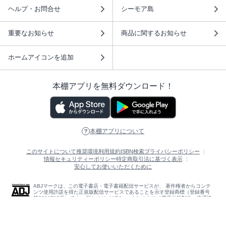
ヘルプ・お問合せ
シーモア島
重要なお知らせ
商品に関するお知らせ
ホームアイコンを追加
本棚アプリを無料ダウンロード！
本棚アプリについて
このサイトについて
推奨環境
利用規約
ISBN検索
プライバシーポリシー
情報セキュリティーポリシー
特定商取引法に基づく表示
安心してお使いいただくために
ABJマークは、この電子書店・電子書籍配信サービスが、 著作権者からコンテ
ンツ使用許諾を得た正規版配信サービスであることを示す登録商標（登録番号
第6091713号）です。 詳しくは［ABJマーク］または［電子出版制作・流通協
議会］で検索してください。
(C)NTTソルマーレ