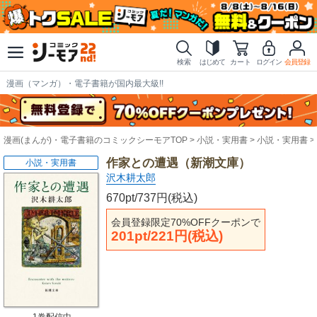
検索
はじめて
カート
ログイン
会員登録
漫画（マンガ）・電子書籍が国内最大級!!
漫画(まんが)・電子書籍のコミックシーモアTOP
小説・実用書
小説・実用書
作家との遭遇（新潮文庫）
小説・実用書
沢木耕太郎
670pt/737円(税込)
会員登録限定70%OFFクーポンで
201pt/221円(税込)