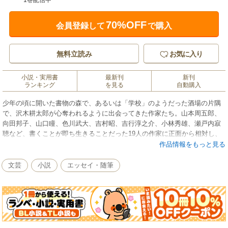
1巻配信中
70%OFF
会員登録して
で購入
無料立読み
お気に入り
小説・実用書
最新刊
新刊
ランキング
を見る
自動購入
少年の頃に開いた書物の森で、あるいは「学校」のようだった酒場の片隅
で、沢木耕太郎が心奪われるように出会ってきた作家たち。山本周五郎、
向田邦子、山口瞳、色川武大、吉村昭、吉行淳之介、小林秀雄、瀬戸内寂
聴など、書くことが即ち生きることだった19人の作家に正面から相対し、
その本質を描き出す。誰も知らなかった顔に辿り着き、緊張感さえ孕むス
作品情報をもっと見る
リリングな刺激あふれる作家論！
文芸
小説
エッセイ・随筆