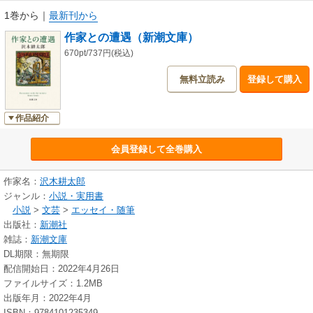
1巻から
｜
最新刊から
作家との遭遇（新潮文庫）
670pt/737円(税込)
無料立読み
登録して購入
作品紹介
会員登録して全巻購入
作家名：
沢木耕太郎
ジャンル：
小説・実用書
小説
>
文芸
>
エッセイ・随筆
出版社：
新潮社
雑誌：
新潮文庫
DL期限：無期限
配信開始日：2022年4月26日
ファイルサイズ：1.2MB
出版年月：2022年4月
ISBN：9784101235349