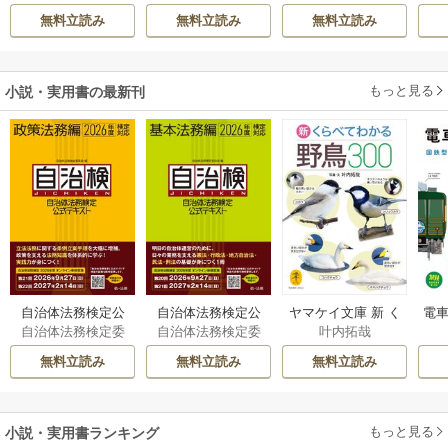
希
/
ゆき哉
カサ
雛宮蝶鼠とりかえ
意
無料立読み
無料立読み
無料立読み
伝～
もっと見る
小説・実用書の最新刊
自治体法務検定公
自治体法務検定公
ヤマケイ文庫 新 く
電車
自治体法務検定委
自治体法務検定委
叶内拓哉
式テキスト 政策
式テキスト 基本
らべてわかる野鳥3
型
員会
員会
法務編 ２０２６
法務編 ２０２６
00 1巻
無料立読み
無料立読み
無料立読み
年度検定対応 1巻
年度検定対応 1巻
もっと見る
小説・実用書ランキング