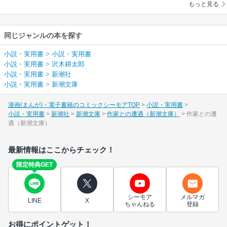
もっと見る
同じジャンルの本を探す
小説・実用書
>
小説・実用書
小説・実用書
>
沢木耕太郎
小説・実用書
>
新潮社
小説・実用書
>
新潮文庫
漫画(まんが)・電子書籍のコミックシーモアTOP
小説・実用書
小説・実用書
新潮社
新潮文庫
作家との遭遇（新潮文庫）
作家との遭
遇（新潮文庫）
最新情報はここからチェック！
限定特典GET
シーモア
メルマガ
LINE
X
ちゃんねる
登録
お得にポイントゲット！