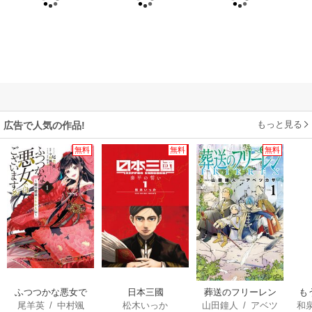
もっと見る
広告で人気の作品!
無料
無料
無料
ふつつかな悪女で
日本三國
葬送のフリーレン
も
尾羊英
/
中村颯
松木いっか
山田鐘人
/
アベツ
和
はございますが ～
離