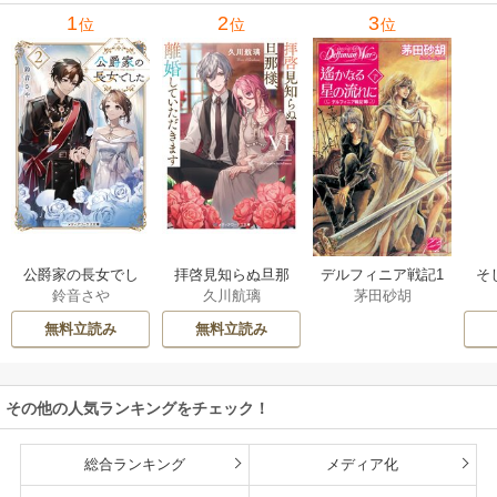
1
2
3
位
位
位
公爵家の長女でし
拝啓見知らぬ旦那
そ
デルフィニア戦記1
鈴音さや
久川航璃
茅田砂胡
た
様、離婚していた
だきます
無料立読み
無料立読み
その他の人気ランキングをチェック！
総合ランキング
メディア化