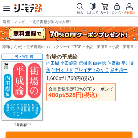
検索
はじめて
カート
ログイン
会員登録
漫画（マンガ）・電子書籍が国内最大級!!
漫画(まんが)・電子書籍のコミックシーモアTOP
小説・実用書
小説・実用書
街場の平成論
小説・実用書
内田樹
小田嶋隆
釈徹宗
白井聡
仲野徹
平川克
美
平田オリザ
ブレイディみかこ
鷲田清一
1,600pt/1,760円(税込)
会員登録限定70%OFFクーポンで
480pt/528円(税込)
1巻配信中