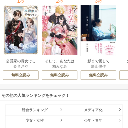
1
2
3
位
位
位
公爵家の長女でし
そして、あなたは
影まで愛して
鈴音さや
柏みなみ
影山優佳
た
私を捨てる
無料立読み
無料立読み
無料立読み
その他の人気ランキングをチェック！
総合ランキング
メディア化
少女・女性
少年・青年