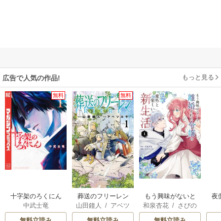
もっと見る
広告で人気の作品!
無料
無料
十字架のろくにん
葬送のフリーレン
もう興味がないと
夜
中武士竜
山田鐘人
/
アベツ
和泉杏花
/
さびの
離婚された令嬢の
は
カサ
ぶち
意外と楽しい新生
無料立読み
無料立読み
無料立読み