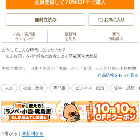
70%OFF
会員登録して
で購入
無料立読み
お気に入り
小説・実用書
最新刊
新刊
ランキング
を見る
自動購入
どうしてこんな時代になったのか?
「丈夫な頭」を持つ9名の論者による平成30年大総括
平成の30年は、日本の国運が「隆盛」から「衰退」へと切り替わる転換期
だった。
作品情報をもっと見る
なぜ30年前に期待されていた「あのこと」は起こらずに、
起きなくてもよかった「このこと」ばかり現実になったのか?
人文
社会・政治
専門書
ビジネス・政治
哲学・思想・
平成という時代の終わりに向けて、この間に生まれた絶望の面と希望の面
を、
政治・社会・宗教・自然科学など9つの観点から回想するアンソロジー。
【目次】
まえがき ――内田樹
戦後史五段階区分説 ――内田樹
1巻から
｜
最新刊から
紆余曲折の日韓平成史 ――平田オリザ