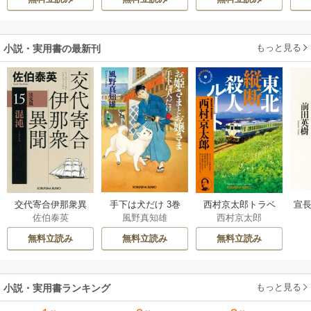
活
もっと見る
小説・実用書の最新刊
交代寄合伊那衆異
手下は犬だけ 3巻
西村京太郎トラベ
宣長
佐伯泰英
風野真知雄
西村京太郎
聞 15巻
ルミステリー・セ
レクション 2巻
無料立読み
無料立読み
無料立読み
もっと見る
小説・実用書ランキング