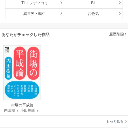
TL・レディコミ
BL
異世界・転生
お色気
履歴削除
あなたがチェックした作品
街場の平成論
内田樹
/
小田嶋隆
/
釈徹宗
/
白井聡
/
仲
もっと見る
野徹
/
平川克美
/
平
田オリザ
/
ブレイデ