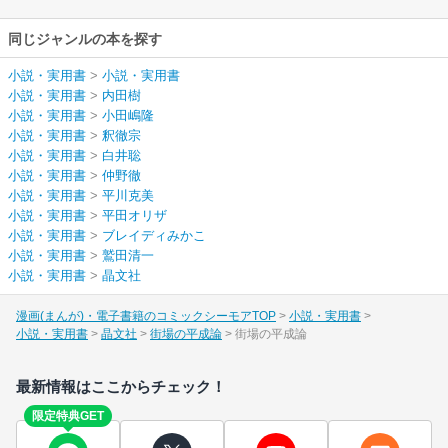
ィみかこ
/
鷲田清一
同じジャンルの本を探す
小説・実用書
>
小説・実用書
小説・実用書
>
内田樹
小説・実用書
>
小田嶋隆
小説・実用書
>
釈徹宗
小説・実用書
>
白井聡
小説・実用書
>
仲野徹
小説・実用書
>
平川克美
小説・実用書
>
平田オリザ
小説・実用書
>
ブレイディみかこ
小説・実用書
>
鷲田清一
小説・実用書
>
晶文社
漫画(まんが)・電子書籍のコミックシーモアTOP
小説・実用書
小説・実用書
晶文社
街場の平成論
街場の平成論
最新情報はここからチェック！
限定特典GET