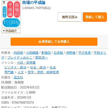
街場の平成論
シスターフッドと原初の怒り ――ブレイディみかこ
ポスト・ヒストリーとしての平成時代 ――白井聡
1,600pt/1,760円(税込)
「消費者」主権国家まで ――平川克美
無料立読み
登録して購入
個人から「群れ」へと進化した日本人 ――小田嶋隆
生命科学の未来は予測できたか? ――仲野徹
平成期の宗教問題 ――釈徹宗
作品紹介
小さな肯定 ――鷲田清一
会員登録して全巻購入
作家名：
内田樹
/
小田嶋隆
/
釈徹宗
/
白井聡
/
仲野徹
/
平川克美
/
平田オリ
ザ
/
ブレイディみかこ
/
鷲田清一
ジャンル：
小説・実用書
ビジネス・政治
>
社会・政治
>
社会
専門書
>
人文
>
哲学・思想・精神世界
出版社：
晶文社
DL期限：無期限
配信開始日：2022年9月2日
ファイルサイズ：1.8MB
出版年月：2019年3月
ISBN：9784794970374
対応ビューア：ブラウザビューア、本棚アプリ