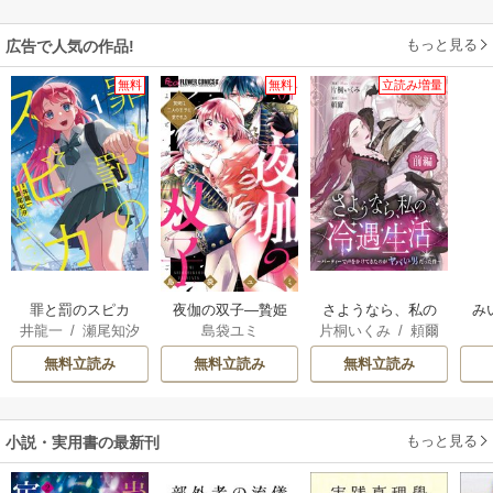
もっと見る
広告で人気の作品!
無料
無料
立読み増量
罪と罰のスピカ
夜伽の双子―贄姫
さようなら、私の
み
井龍一
/
瀬尾知汐
島袋ユミ
片桐いくみ
/
頼爾
は二人の王子に愛
冷遇生活 ～パーテ
される―
ィーで声をかけて
無料立読み
無料立読み
無料立読み
きたのがヤバい男
だった件
もっと見る
小説・実用書の最新刊