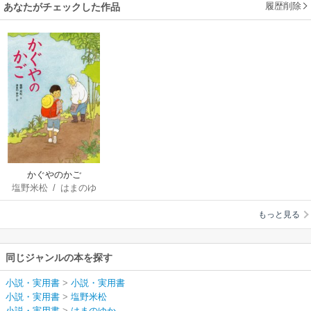
履歴削除
あなたがチェックした作品
かぐやのかご
塩野米松
/
はまのゆ
か
もっと見る
同じジャンルの本を探す
小説・実用書
>
小説・実用書
小説・実用書
>
塩野米松
小説・実用書
>
はまのゆか