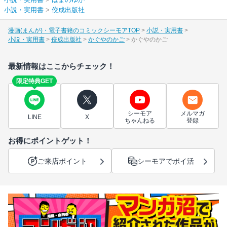
小説・実用書
>
佼成出版社
漫画(まんが)・電子書籍のコミックシーモアTOP
小説・実用書
小説・実用書
佼成出版社
かぐやのかご
かぐやのかご
最新情報はここからチェック！
限定特典GET
シーモア
メルマガ
LINE
X
ちゃんねる
登録
お得にポイントゲット！
ご来店ポイント
シーモアでポイ活