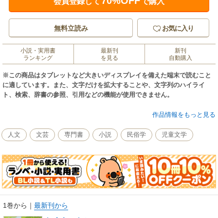
70%OFF
会員登録して
で購入
無料立読み
お気に入り
小説・実用書
最新刊
新刊
ランキング
を見る
自動購入
※この商品はタブレットなど大きいディスプレイを備えた端末で読むこと
に適しています。また、文字だけを拡大することや、文字列のハイライ
ト、検索、辞書の参照、引用などの機能が使用できません。
大きな声で泣きながら学校から帰っていた清香に、竹の束を持ったおばあ
作品情報をもっと見る
ちゃんが話しかけてきました。おばあちゃんは竹細工の名人でした。魔法
のような手さばきで、柔らかく形を変えられていく竹を見るうちに、清香
人文
文芸
専門書
小説
民俗学
児童文学
の心は安らいでいきます。清香は学校であったことを語り出しました。友
だちの失敗を自分の身にかぶってあげたのです。それを聞いたおばあちゃ
んは、「トガ負い比丘尼」の話を始めました。繊細で優しい清香。おだや
かだけれども芯の通ったおばあちゃん。世代も性質も違う２人に、竹細工
のような温かくゆるぎない友情が生まれます。
1巻から
｜
最新刊から