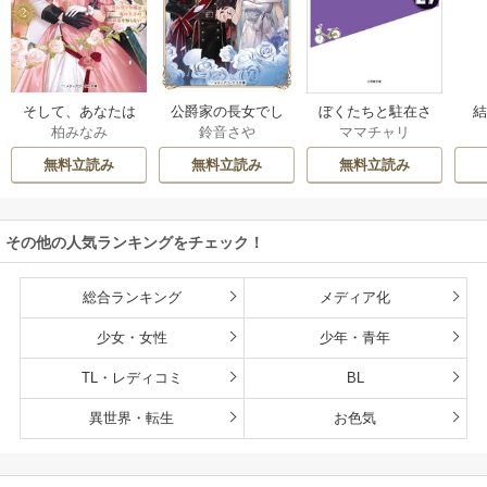
そして、あなたは
公爵家の長女でし
ぼくたちと駐在さ
柏みなみ
鈴音さや
ママチャリ
私を捨てる
た
んの700日戦争
無料立読み
無料立読み
無料立読み
その他の人気ランキングをチェック！
総合ランキング
メディア化
少女・女性
少年・青年
TL・レディコミ
BL
異世界・転生
お色気