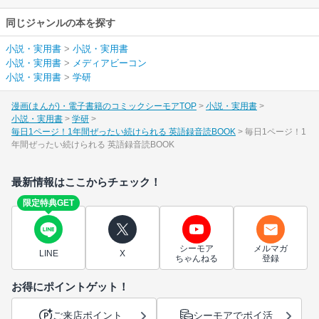
同じジャンルの本を探す
小説・実用書
>
小説・実用書
小説・実用書
>
メディアビーコン
小説・実用書
>
学研
漫画(まんが)・電子書籍のコミックシーモアTOP
小説・実用書
小説・実用書
学研
毎日1ページ！1年間ぜったい続けられる 英語録音読BOOK
毎日1ページ！1
年間ぜったい続けられる 英語録音読BOOK
最新情報はここからチェック！
限定特典GET
シーモア
メルマガ
LINE
X
ちゃんねる
登録
お得にポイントゲット！
ご来店ポイント
シーモアでポイ活