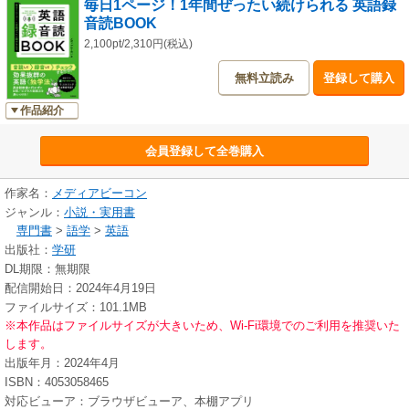
毎日1ページ！1年間ぜったい続けられる 英語録
音読BOOK
2,100pt/2,310円(税込)
無料立読み
登録して購入
作品紹介
会員登録して全巻購入
作家名：
メディアビーコン
ジャンル：
小説・実用書
専門書
>
語学
>
英語
出版社：
学研
DL期限：無期限
配信開始日：2024年4月19日
ファイルサイズ：101.1MB
※本作品はファイルサイズが大きいため、Wi-Fi環境でのご利用を推奨いた
します。
出版年月：2024年4月
ISBN：4053058465
対応ビューア：ブラウザビューア、本棚アプリ