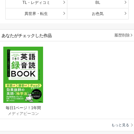
TL・レディコミ
BL
異世界・転生
お色気
履歴削除
あなたがチェックした作品
毎日1ページ！1年間
メディアビーコン
ぜったい続けられる
英語録音読BOOK
もっと見る