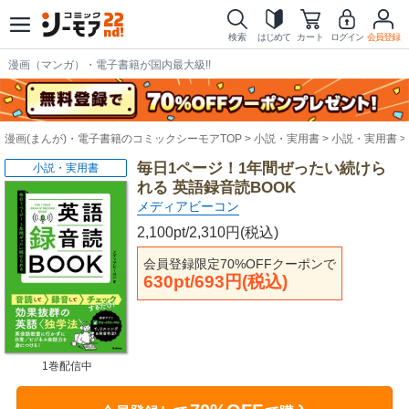
検索
はじめて
カート
ログイン
会員登録
漫画（マンガ）・電子書籍が国内最大級!!
漫画(まんが)・電子書籍のコミックシーモアTOP
小説・実用書
小説・実用書
毎日1ページ！1年間ぜったい続けら
小説・実用書
れる 英語録音読BOOK
メディアビーコン
2,100pt/2,310円(税込)
会員登録限定70%OFFクーポンで
630pt/693円(税込)
1巻配信中