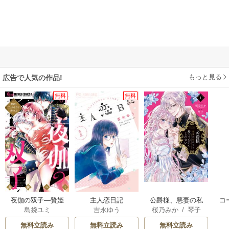
もっと見る
広告で人気の作品!
無料
無料
夜伽の双子―贄姫
主人恋日記
公爵様、悪妻の私
コ
島袋ユミ
吉永ゆう
桜乃みか
/
琴子
は二人の王子に愛
はもう放っておい
つ
される―
てください
無料立読み
無料立読み
無料立読み