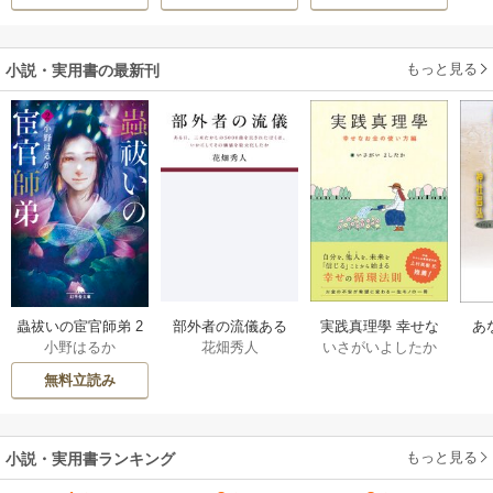
もっと見る
小説・実用書の最新刊
部外者の流儀ある
実践真理學 幸せな
蟲祓いの宦官師弟 2
あ
花畑秀人
いさがいよしたか
小野はるか
日、三木たかしの5
お金の使い方編 1巻
巻
せ
000曲を託されたぼ
無料立読み
くは、いかにして
その価値を最大化
したか 1巻
もっと見る
小説・実用書ランキング