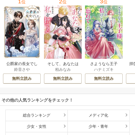
1
2
3
位
位
位
公爵家の長女でし
そして、あなたは
さようなら王子
拝
鈴音さや
柏みなみ
ハナミズキ
た
私を捨てる
様、どうか私のこ
様
とは忘れてくださ
無料立読み
無料立読み
無料立読み
い
その他の人気ランキングをチェック！
総合ランキング
メディア化
少女・女性
少年・青年