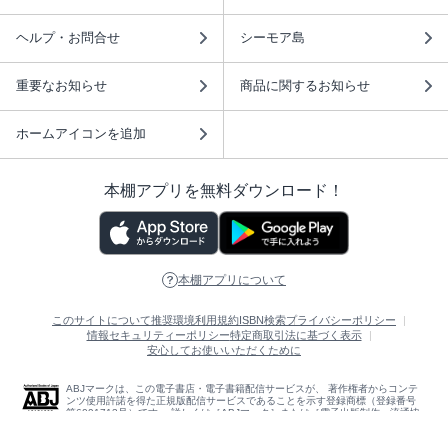
ヘルプ・お問合せ
シーモア島
重要なお知らせ
商品に関するお知らせ
ホームアイコンを追加
本棚アプリを無料ダウンロード！
本棚アプリについて
このサイトについて
推奨環境
利用規約
ISBN検索
プライバシーポリシー
情報セキュリティーポリシー
特定商取引法に基づく表示
安心してお使いいただくために
ABJマークは、この電子書店・電子書籍配信サービスが、 著作権者からコンテ
ンツ使用許諾を得た正規版配信サービスであることを示す登録商標（登録番号
第6091713号）です。 詳しくは［ABJマーク］または［電子出版制作・流通協
議会］で検索してください。