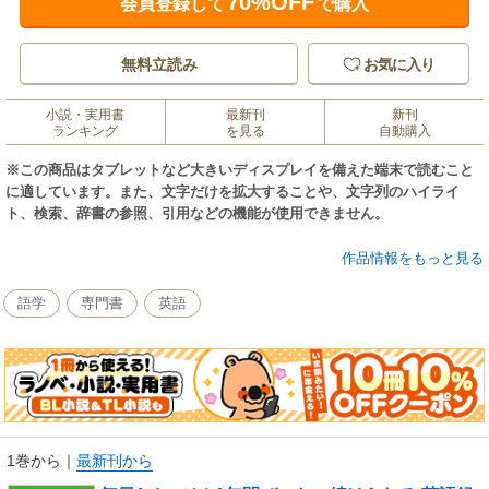
70%OFF
会員登録して
で購入
無料立読み
お気に入り
小説・実用書
最新刊
新刊
ランキング
を見る
自動購入
※この商品はタブレットなど大きいディスプレイを備えた端末で読むこと
に適しています。また、文字だけを拡大することや、文字列のハイライ
ト、検索、辞書の参照、引用などの機能が使用できません。
1年間の英語学習メニュー用意しておきました。コスパ最強の「録」音読ブ
作品情報をもっと見る
ックが登場。1日1ページ、「聞く→声に出す→録音する」を繰り返すこと
で、スピーキング、リスニング力が驚くほど向上！ これなら続けられる！
語学
専門書
英語
1巻から
｜
最新刊から