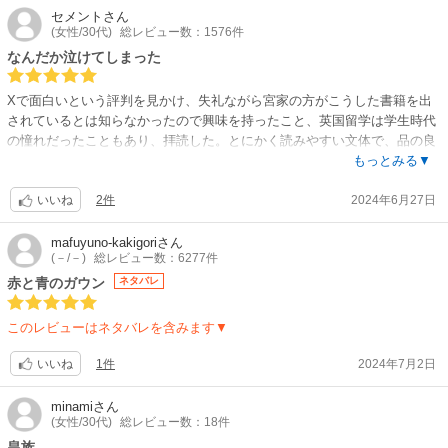
セメント
さん
(女性/30代)
総レビュー数：1576件
なんだか泣けてしまった
Xで面白いという評判を見かけ、失礼ながら宮家の方がこうした書籍を出
されているとは知らなかったので興味を持ったこと、英国留学は学生時代
の憧れだったこともあり、拝読した。とにかく読みやすい文体で、品の良
さを失わないながらもフランク。へぇー！となることもしばしばあり、英
もっとみる▼
国留学体験記としても非常に興味深い本。特に努力して論文を書き上げた
2件
2024年6月27日
ところは泣けてしまった。何がしかの努力を続けたことのある人にとって
いいね
は、分野は違えど、込み上げてくるものがあるのではないだろうか。続編
が欲しいなぁと思う作品です。
mafuyuno-kakigori
さん
(－/－)
総レビュー数：6277件
赤と青のガウン
ネタバレ
このレビューはネタバレを含みます▼
1件
2024年7月2日
いいね
minami
さん
(女性/30代)
総レビュー数：18件
皇族