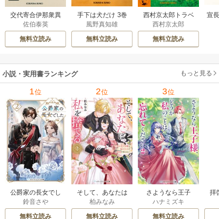
交代寄合伊那衆異
手下は犬だけ 3巻
西村京太郎トラベ
宣長
佐伯泰英
風野真知雄
西村京太郎
聞 15巻
ルミステリー・セ
レクション 2巻
無料立読み
無料立読み
無料立読み
もっと見る
小説・実用書ランキング
1
2
3
位
位
位
公爵家の長女でし
そして、あなたは
さようなら王子
拝
鈴音さや
柏みなみ
ハナミズキ
た
私を捨てる
様、どうか私のこ
様
とは忘れてくださ
無料立読み
無料立読み
無料立読み