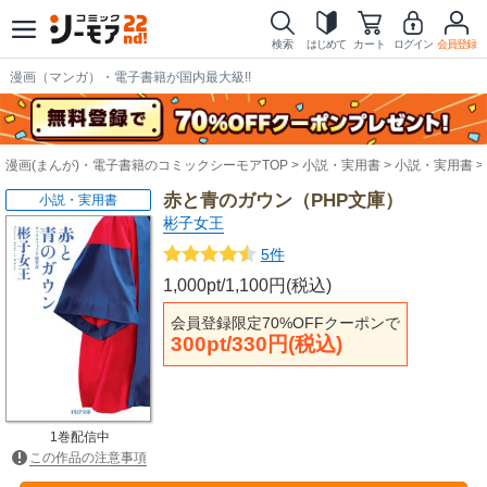
検索
はじめて
カート
ログイン
会員登録
漫画（マンガ）・電子書籍が国内最大級!!
漫画(まんが)・電子書籍のコミックシーモアTOP
小説・実用書
小説・実用書
赤と青のガウン（PHP文庫）
小説・実用書
彬子女王
5件
1,000pt/1,100円(税込)
会員登録限定70%OFFクーポンで
300pt/330円(税込)
1巻配信中
この作品の注意事項