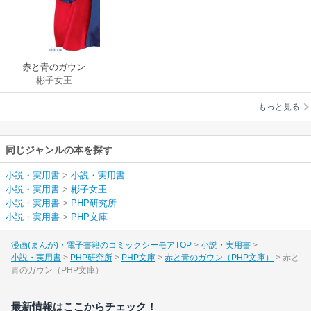
赤と青のガウン
彬子女王
（PHP文庫）
もっと見る
同じジャンルの本を探す
小説・実用書
>
小説・実用書
小説・実用書
>
彬子女王
小説・実用書
>
PHP研究所
小説・実用書
>
PHP文庫
漫画(まんが)・電子書籍のコミックシーモアTOP
小説・実用書
小説・実用書
PHP研究所
PHP文庫
赤と青のガウン（PHP文庫）
赤と
青のガウン（PHP文庫）
最新情報はここからチェック！