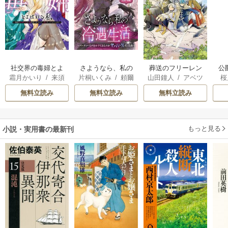
社交界の毒婦とよ
さようなら、私の
葬送のフリーレン
公
霜月かいり
/
来須
片桐いくみ
/
頼爾
山田鐘人
/
アベツ
桜
ばれる私～素敵な
冷遇生活 ～パーテ
は
みかん
カサ
辺境伯令息に腕を
ィーで声をかけて
無料立読み
無料立読み
無料立読み
折られたので、責
きたのがヤバい男
任とってもらいま
だった件
す～
もっと見る
小説・実用書の最新刊