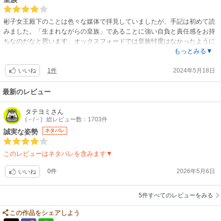
彬子女王殿下のことは色々な媒体で拝見していましたが、手記は初めて読
みました。「生まれながらの皇族」であることに強い自負と責任感をお持
ちなのだなと思います。オックスフォードでは皇族忖度はなかったように
書かれてますが、論文の担当教授にあそこまで強い抗議ができるのは、そ
もっとみる▼
れなりの忖度があったからじゃないかなと思います（笑）。本当に忖度し
1件
2024年5月18日
なかったのは空港の職員さんやタクシーの運転手さんですね。「護衛」で
いいね
はなく「側衛」と呼ぶ、留学時は（身位によっては）側衛はつかない、パ
スポートについてなど、色んなことを知れました。
最新のレビュー
タテヨミ
さん
(－/－)
総レビュー数：1703件
誠実な姿勢
ネタバレ
このレビューはネタバレを含みます▼
0件
2026年5月6日
いいね
5件すべてのレビューをみる
この作品をシェアしよう