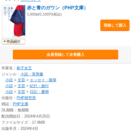
壁 ●側衛に守られるということ ●子どものころからの習慣 ●外国での
赤と青のガウン（PHP文庫）
ハプニング ●授業のこと ●古代ケルト史を学ぶ ●マートン・コレッジ
の一日 ●フォーマル・ディナーの楽しみ ●海外で頑張る日本人留学生た
1,000pt/1,100円(税込)
ちの進路 ●「浮世絵はどのようにみるものなのか」 ●アフタヌーン・テ
登録して購入
ィーを女王陛下と ●バッキンガム宮殿へのお招きの連絡 ●英国の電車の
思い出あれこれ ●二度目の留学 ●何をやってもうまくいかない日 ●法
隆寺金堂壁画 ●英国の食あれこれ ●美術史研究者の試練 ●謎の侵入
作品紹介
者 ●お雑煮とスコーン ●博士論文性胃炎 ●博士論文への二つの壁 ●人
生でいちばん緊張した日 ●たくさんのおめでとうのあとで・・・・・・
会員登録して全巻購入
●生まれて初めての猛抗議 ●心からの「最終報告書」 〔ほか〕
作家名：
彬子女王
ジャンル：
小説・実用書
小説
>
文芸
>
エッセイ・随筆
小説
>
文芸
>
紀行・旅行
小説
>
文芸
>
日記・書簡
出版社：
PHP研究所
雑誌：
PHP文庫
DL期限：無期限
配信開始日：2024年4月25日
ファイルサイズ：17.9MB
出版年月：2024年4月