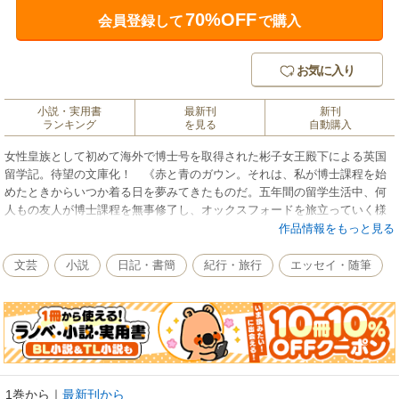
70%OFF
会員登録して
で購入
お気に入り
小説・実用書
最新刊
新刊
ランキング
を見る
自動購入
女性皇族として初めて海外で博士号を取得された彬子女王殿下による英国
留学記。待望の文庫化！ 《赤と青のガウン。それは、私が博士課程を始
めたときからいつか着る日を夢みてきたものだ。五年間の留学生活中、何
人もの友人が博士課程を無事修了し、オックスフォードを旅立っていく様
子を何度も見送ってきた。晴れ晴れとした表情でこのガウンを身にまと
作品情報をもっと見る
い、学位授与式が行われるシェルドニアン・シアターから出てくる友人た
ちの姿は、誇らしくもあり、またうらやましくもあった。オックスフォー
文芸
小説
日記・書簡
紀行・旅行
エッセイ・随筆
ド大学の厳しい博士課程を成し遂げた者しか袖を通すことを許されない赤
と青のガウンは、くじけそうになったときにふと頭に浮かび、オックスフ
ォードに来たときの自分に立ち返らせてくれる「目標」だった。》（「あ
とがき」より抜粋）英国のオックスフォード大学マートン・コレッジで
の、2001年9月から1年間、そして2004年9月から5年間の留学生活の日々
――。当時の心情が瑞々しい筆致で綴られた本作品に、新たに「文庫版へ
のあとがき」を収録。 〈本書の主な内容〉●おわりとはじまり ●英語の
1巻から
｜
最新刊から