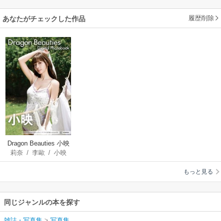
履歴削除
あなたがチェックした作品
Dragon Beauties 小映
莉奈
/
李歐
/
小映
エイチャン デジタル
写真集
もっと見る
同じジャンルの本を探す
雑誌・写真集
>
写真集