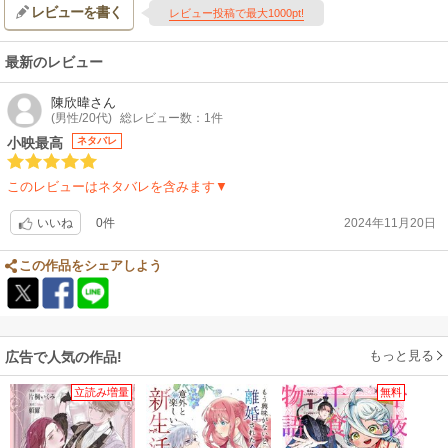
レビューを書く
レビュー投稿で最大1000pt!
最新のレビュー
陳欣暐
さん
(男性/20代)
総レビュー数：1件
小映最高
ネタバレ
このレビューはネタバレを含みます▼
0件
2024年11月20日
いいね
この作品をシェアしよう
もっと見る
広告で人気の作品!
立読み増量
無料