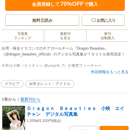
70%OFF
会員登録して
で購入
無料立読み
お気に入り
写真集
最新刊
新刊
ランキング
を見る
自動購入
台湾・味全ドラゴンズのチアガールチーム『Dragon Beauties』
（@dragon_beauties_official）のデジタル写真集が７タイトル発売決定！
今作は小映（エイチャン @yingcih_7）を徹底フィーチャー。
作品情報をもっと見る
ここでしかみられない特別なソロカットとグループ集合カットで構成され
た大満足の一作です。
グラビア
女性タレント・アイドル
※グループ集合カットは他タイトルと重複します。
1巻から
｜
最新刊から
Ｄｒａｇｏｎ Ｂｅａｕｔｉｅｓ 小映 エイ
チャン デジタル写真集
1,200pt/1,320円(税込)