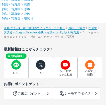
雑誌・写真集
>
莉奈
雑誌・写真集
>
李歐
雑誌・写真集
>
小映
雑誌・写真集
>
講談社
漫画(まんが)・電子書籍のコミックシーモアTOP
雑誌・写真集
写真集
講談社
Dragon Beauties 小映 エイチャン デジタル写真集
Ｄｒａｇｏｎ
Ｂｅａｕｔｉｅｓ 小映 エイチャン デジタル写真集
最新情報はここからチェック！
限定特典GET
シーモア
メルマガ
LINE
X
ちゃんねる
登録
お得にポイントゲット！
ご来店ポイント
シーモアでポイ活