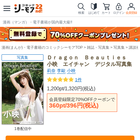
検索
はじめて
カート
ログイン
会員登録
漫画（マンガ）・電子書籍が国内最大級!!
漫画(まんが)・電子書籍のコミックシーモアTOP
雑誌・写真集
写真集
講談社
Ｄｒａｇｏｎ Ｂｅａｕｔｉｅｓ
写真集
小映 エイチャン デジタル写真集
莉奈
李歐
小映
1件
1,200pt/1,320円(税込)
会員登録限定70%OFFクーポンで
360pt/396円(税込)
1巻配信中