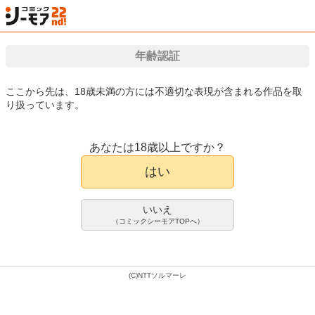
年齢認証
検索
はじめて
カート
ログイン
会員登録
漫画（マンガ）・電子書籍が国内最大級!!
ここから先は、18歳未満の方には不適切な表現が含まれる作品を取
り扱っています。
漫画(まんが)・電子書籍のコミックシーモアTOP
アダルト
アダルトマンガ
コ
あなたは18歳以上ですか？
性活指導・愛の生イキレッスン
アダルトマンガ
はい
isao
音乃夏
尾崎未来
高句タビー
叶竜児
高崎
たけまる
鈴玉レンリ
黒岩瑪瑙
秋月たかひろ
千葉哲太郎
榎本ハイツ
アガタ
青木幹治
うみ
いいえ
うし
アシオ
田村純兵
Rico
みこくのほまれ
（コミックシーモアTOPへ）
600pt/660円(税込)
会員登録限定70%OFFクーポンで
(C)NTTソルマーレ
180pt/198円(税込)