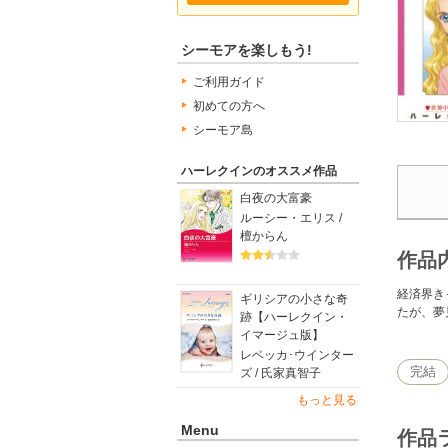
シーモアを楽しもう!
ご利用ガイド
初めての方へ
シーモア島
ハーレクインのオススメ作品
白夜の大富豪
ルーシー・エリス /
檀からん
作品
経済界き
ギリシアの小さな奇
たが、夢
跡【ハーレクイン・
イマージュ版】
レベッカ･ウインター
完結
ズ / 氏家真智子
もっと見る
Menu
作品