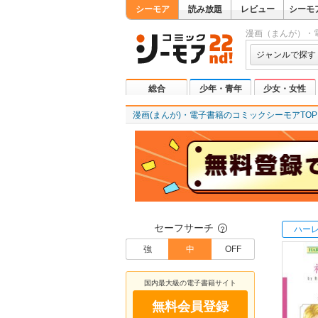
シーモア
読み放題
レビュー
シーモ
漫画（まんが）・
ジャンルで探す
総合
少年・青年
少女・女性
漫画(まんが)・電子書籍のコミックシーモアTOP
セーフサーチ
ハー
？
強
中
OFF
国内最大級の電子書籍サイト
無料会員登録