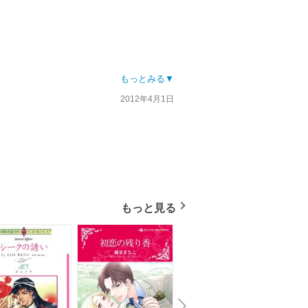
もっとみる▼
ずにすれ違うのが面白かったです
2012年4月1日
盛り上がらなかった～…
もっと見る
N
x