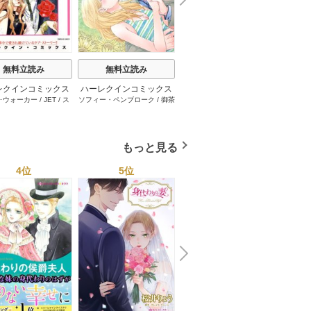
e
t
無料立読み
無料立読み
無料立読み
レクインコミックス
ハーレクインコミックス
ハーレクインコミックス
ハーレ
･ウォーカー
/
JET
/
ス
ソフィー・ペンブローク
/
御茶
サラ･モーガン
/
友井美穂
/
ケ
イヴォ
2026年 vol.1001
セット 2026年 vol.1062
セット 2026年 vol.1000
セット 
・スペンサー・ポール
/
まちこ
/
ジョー･リー
/
内田一
イ･ソープ
/
川崎ひろこ
/
オー
和
/
ミ
1巻
1巻
1巻
とみ
/
ロザリー･アッシ
奈
/
キャロル･モーティマー
/
ドラ･アダムス
/
黒田かすみ
本果林
/
ュ
/
雁えりか
雁えりか
/
エミリー･ローズ
/
一ノ関りん子
もっと見る
4位
5位
6位
N
x
e
t