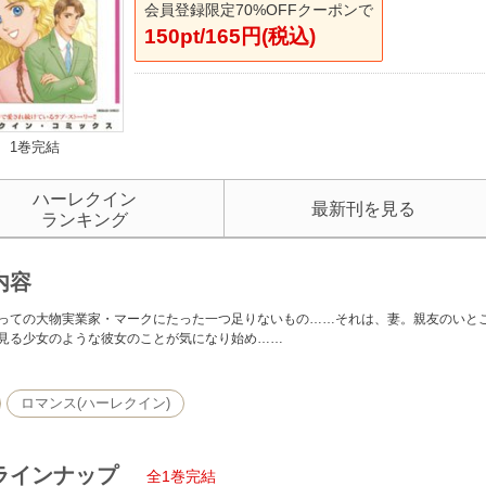
会員登録限定70%OFFクーポンで
150pt/165円(税込)
1巻完結
ハーレクイン
最新刊を見る
ランキング
内容
っての大物実業家・マークにたった一つ足りないもの……それは、妻。親友のいと
見る少女のような彼女のことが気になり始め……
ロマンス(ハーレクイン)
ラインナップ
全1巻完結