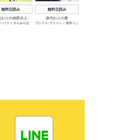
無料立読み
無料立読み
無料立読み
代わりの侯爵夫人
身代わりの妻
身体だけの関係 vol.3
仮
･ヘリス
/
さちみりほ
グレイス･グリーン
/
桜井りょ
リン･グレアム
/
サラ･クレイ
デボラ･
う
ヴン
/
アマンダ･ブラウニン
グ
/
マーガレット･メイヨ
ー
/
岡田純子
/
ながさわさと
る
/
小林博美
/
真崎春望
/
福
原ヒロ子