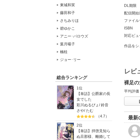
東城和実
DL期限
藤田和子
配信開始
ファイル
さちみりほ
ISBN
碧ゆかこ
対応ビュ
アニー･バロウズ
葉月暘子
作品をシ
楠桂
ジョー･リー
レビ
総合ランキング
裸足の
1位
平均評価
【単話】公爵家の長
女でした
彩川ぬるぴょ
/
鈴音
さや
/
たむ
（4.7）
最新
2位
【単話】拝啓見知ら
ぬ旦那様、離婚して