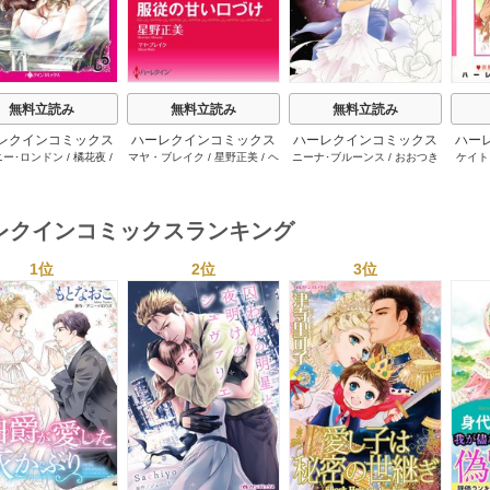
無料立読み
無料立読み
無料立読み
レクインコミックス
ハーレクインコミックス
ハーレクインコミックス
ハー
ニー･ロンドン
/
橘花夜
/
マヤ・ブレイク
/
星野正美
/
ヘ
ニーナ･ブルーンス
/
おおつき
ケイト
2026年 vol.1064
セット 2026年 vol.1002
セット 2026年 vol.1063
セット 
ー･ライアンズ
/
花牟礼
レン･ブルックス
/
のわきねい
/
ちずる
/
レベッカ･ヨーク
/
稜
ーザン
1巻
1巻
1巻
サラ･モーガン
/
星合操
/
マーガレット･ウェイ
/
一重夕
敦水
/
ケイト･ハーディ
/
海野
津谷さ
･ウィール
/
津寺里可子
子
みつる
/
サラ･ウッド
/
流水凛
レクインコミックスランキング
子
1位
2位
3位
s