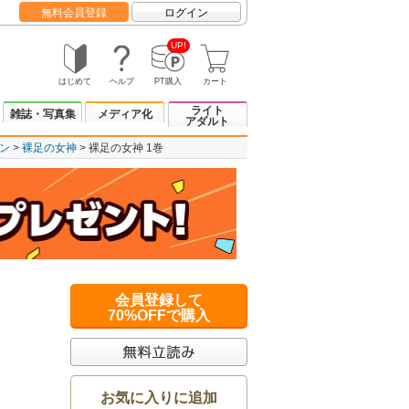
無料会員登録
ログイン
UP!
はじめて
ヘルプ
PT購入
カート
ライト
雑誌・写真集
メディア化
アダルト
ン
裸足の女神
裸足の女神 1巻
会員登録して
70%OFFで購入
お気に入りに追加