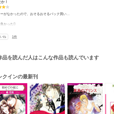
なか！
ューがなかったので、おそるおそるパック買い…
良かった
信じてるヒロイン、愛を信じないヒーロー、どちらもお互いの気持ちに気付か
いね
1件
っとコメディっぽく茶化すのも私好みでした
しかないので、あんまり二人の深い話がなかった所がマイナスかな。
でサラッと生い立ち話して愛を信じる、信じないってだけだったのであんまり
作品を読んだ人はこんな作品も読んでいます
レクインの最新刊
s