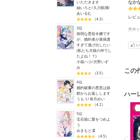
なか
いただきます
紬いろと
/
久川航璃
/
あいるむ
レビ
（4.3）
3位
意外と
病弱な悪役令嬢です
が、婚約者が過保護
愛を
い
すぎて逃げ出したい
ちょ
(私たち犬猿の仲でし
たよね！？)
8話
小箱ハコ
/
沢野いず
会話
み
この
（3.5）
4位
婚約破棄の悪意は娼
ハー
館からお返しします
うもう
/
皐月めい
（4.2）
5位
宝石箱に愛をつめよ
う
o
みきもと凜
v
（4.5）
P
r
e
i
u