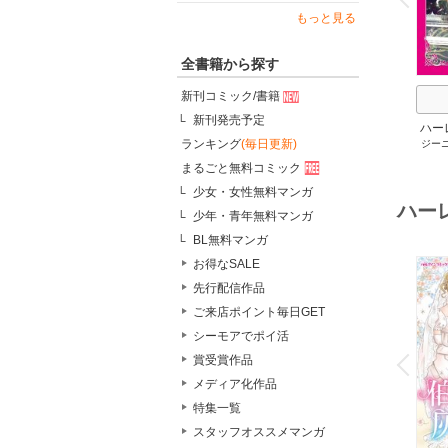
もっと見る
全書籍から探す
新刊コミック/書籍
新刊発売予定
ハー
ランキング
(毎日更新)
ジー
セット 
メアリ
まるごと無料コミック
サキ
/
少女・女性無料マンガ
アン
ハー
少年・青年無料マンガ
BL無料マンガ
お得なSALE
先行配信作品
ご来店ポイント毎日GET
シーモアでポイ活
o
v
賞受賞作品
P
r
e
i
u
メディア化作品
特集一覧
スタッフオススメマンガ