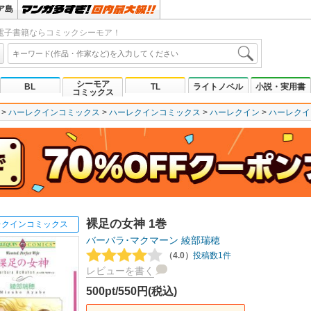
ア島
電子書籍ならコミックシーモア！
シーモア
BL
TL
ライトノベル
小説・実用書
コミックス
ハーレクインコミックス
ハーレクインコミックス
ハーレクイン
ハーレクイ
裸足の女神 1巻
レクインコミックス
バーバラ･マクマーン
綾部瑞穂
（4.0）
投稿数1件
レビューを書く
500pt/550円(税込)