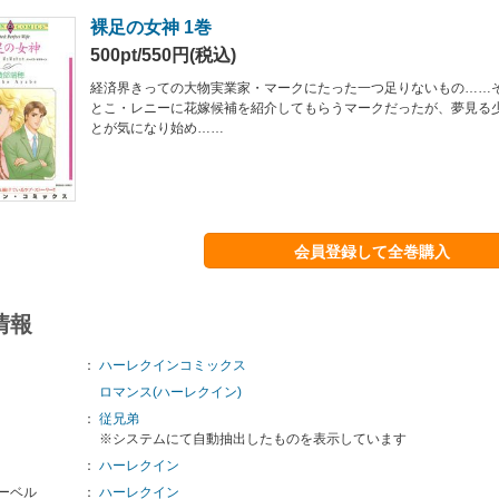
裸足の女神 1巻
500pt/550円(税込)
経済界きっての大物実業家・マークにたった一つ足りないもの……
とこ・レニーに花嫁候補を紹介してもらうマークだったが、夢見る
とが気になり始め……
会員登録して全巻購入
情報
：
ハーレクインコミックス
ロマンス(ハーレクイン)
：
従兄弟
※システムにて自動抽出したものを表示しています
：
ハーレクイン
ーベル
：
ハーレクイン