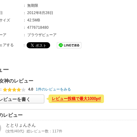
：
無期限
日
：
2012年8月28日
サイズ
：
42.5MB
：
4776718480
ーア
：
ブラウザビューア
ェアする
：
ュー
女神のレビュー
：
4.0
1件のレビューをみる
レビュー投稿で最大1000pt!
レビューを書く
のレビュー
ととりょん
さん
(女性/40代)
総レビュー数：117件