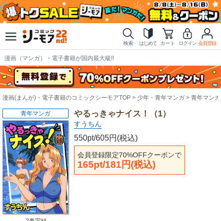
検索
はじめて
カート
ログイン
会員登録
漫画（マンガ）・電子書籍が国内最大級!!
漫画(まんが)・電子書籍のコミックシーモアTOP
少年・青年マンガ
青年マンガ
やるっきゃナイス！（1）
青年マンガ
すうちん
550pt/605円(税込)
会員登録限定70%OFFクーポンで
165pt/181円(税込)