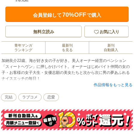
2巻完結
70%OFF
会員登録して
で購入
無料立読み
お気に入り
青年マンガ
最新刊
新刊
ランキング
を見る
自動購入
加納良介22歳、海が好き女の子が好き。美人オーナー経営のペンション
「スィートヘヴン」に押しかけバイト。オーナーはじめバイト仲間の女の
子・お客様の女子大生・女優志願の美女たちと次から次に男の夢あふれる
ナイスエッチの毎日！
作品情報をもっと見る
完結
ラブコメ
恋愛