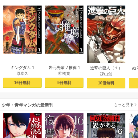
キングダム 1
岩元先輩ノ推薦 1
進撃の巨人（１）
ぬ
原泰久
椎橋寛
諫山創
16冊無料
5冊無料
10冊無料
もっと見る
少年・青年マンガの最新刊