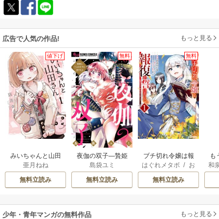
もっと見る
広告で人気の作品!
値下げ
無料
無料
みいちゃんと山田
夜伽の双子―贄姫
ブチ切れ令嬢は報
も
亜月ねね
島袋ユミ
はぐれメタボ
/
お
和
さん
は二人の王子に愛
復を誓いました。
離
おのいも
/
昌未
される―
意
無料立読み
無料立読み
無料立読み
もっと見る
少年・青年マンガの無料作品