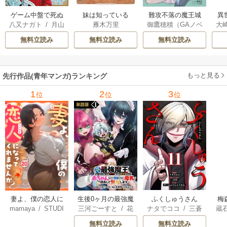
ゲーム中盤で死ぬ
妹は知っている
難攻不落の魔王城
異
八又ナガト
/
月山
雁木万里
御鷹穂積（GAノベ
大
悪役貴族に転生し
へようこそ～デバ
は
可也
ル／SBクリエイテ
Ａ
たので、外れスキ
フは不要と勇者パ
出
無料立読み
無料立読み
無料立読み
ィブ刊）
/
蚕堂j1
ル【テイム】を駆
ーティーを追い出
で
/
弓取葵
/
平石
使して最強を目指
された黒魔導士、
サ
六
/
ユウヒ
してみた
魔王軍の最高幹部
もっと見る
先行作品(青年マンガ)ランキング
に迎えられる～
1
2
3
位
位
位
妻よ、僕の恋人に
生後0ヶ月の最強魔
ふくしゅうさん
梅
mamaya
/
STUDI
三河ごーすと
/
花
ナタでココ
/
三蒼
蔵
なってくれません
王 食べるだけ強
O ZOON
房雪
/
マップ
核
/
チームふくし
カ
か？
くなるチート能力
無料立読み
無料立読み