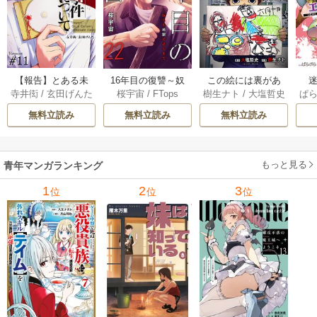
【報告】とある未
16年目の復讐～奴
この絵には裏があ
迷
寺井衒
/
玄田げんた
桜宇宙
/
FTops
樹生ナト
/
大塩哲史
ぱ
解決事件について 1
らを地獄に送るま
る 6巻
1巻
で 22巻
無料立読み
無料立読み
無料立読み
もっと見る
青年マンガランキング
1
2
3
位
位
位