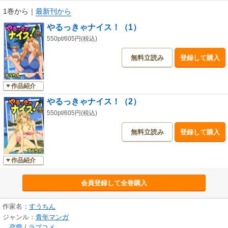
1巻から
｜
最新刊から
やるっきゃナイス！（1）
550pt/605円(税込)
無料立読み
登録して購入
作品紹介
やるっきゃナイス！（2）
550pt/605円(税込)
無料立読み
登録して購入
作品紹介
会員登録して全巻購入
作家名：
すうちん
ジャンル：
青年マンガ
恋愛
/
ラブコメ