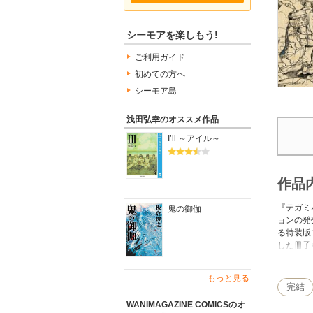
シーモアを楽しもう!
ご利用ガイド
初めての方へ
シーモア島
浅田弘幸のオススメ作品
I’ll ～アイル～
作品
『テガミ
鬼の御伽
ョンの発
る特装版
した冊子
ださい。
もっと見る
完結
WANIMAGAZINE COMICSのオ