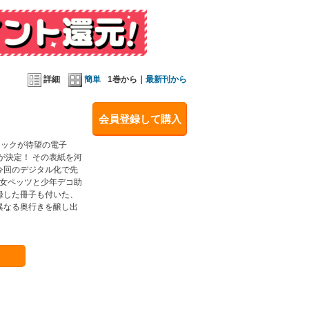
詳細
簡単
1巻から｜
最新刊から
会員登録して購入
ミックが待望の電子
が決定！ その表紙を河
今回のデジタル化で先
少女ペッツと少年デコ助
録した冊子も付いた、
異なる奥行きを醸し出