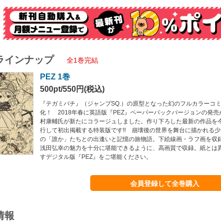
ラインナップ
全1巻完結
PEZ 1巻
500pt/550円(税込)
『テガミバチ』（ジャンプSQ.）の原型となった幻のフルカラーコ
化！ 2018年春に英語版『PEZ』ペーパーバックバージョンの発売
村康輔氏が新たにコラージュしました。作り下ろした最新の作品を
行して初出掲載する特装版です!! 崩壊後の世界を舞台に描かれる
の「誰か」たちとの出逢いと記憶の旅物語。下絵線画・ラフ画を収
浅田弘幸の魅力を十分に堪能できるように、高画質で収録。紙とは
すデジタル版『PEZ』をご堪能ください。
会員登録して全巻購入
情報