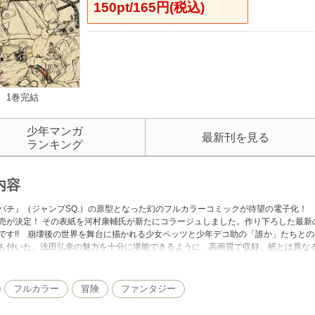
150pt/165円(税込)
1巻完結
少年マンガ
最新刊を見る
ランキング
内容
バチ』（ジャンプSQ.）の原型となった幻のフルカラーコミックが待望の電子化！ 2
売が決定！ その表紙を河村康輔氏が新たにコラージュしました。作り下ろした最新
です!! 崩壊後の世界を舞台に描かれる少女ペッツと少年デコ助の「誰か」たちと
も付いた、浅田弘幸の魅力を十分に堪能できるように、高画質で収録。紙とは異なる
フルカラー
冒険
ファンタジー