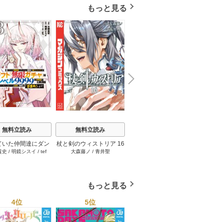
ました～（1）
もっと見る
N
x
e
t
無料立読み
無料立読み
無料立読み
ていた仲間達にダン
杖と剣のウィストリア 16
【単話版】ムシバミヒメ
俺だけ
貴史
/
明鏡シスイ
/
tef
大森藤ノ
/
青井聖
東元俊哉
江藤俊
ン奥地で殺されかけ
巻
44巻
界のチ
/
3rd Ie
ギフト『無限ガチ
れた～
レベル9999の仲間
手に入れて元パーテ
もっと見る
メンバーと世界に復
『ざまぁ！』しま
4位
5位
6位
す！ 23巻