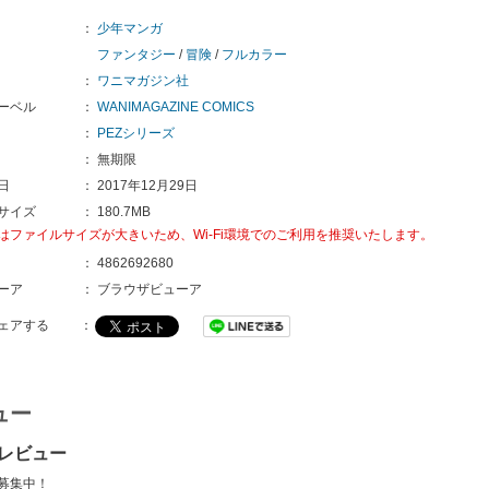
：
少年マンガ
ファンタジー
/
冒険
/
フルカラー
：
ワニマガジン社
ーベル
：
WANIMAGAZINE COMICS
：
PEZシリーズ
：
無期限
日
：
2017年12月29日
サイズ
：
180.7MB
はファイルサイズが大きいため、Wi-Fi環境でのご利用を推奨いたします。
：
4862692680
ーア
：
ブラウザビューア
ェアする
：
ュー
のレビュー
募集中！