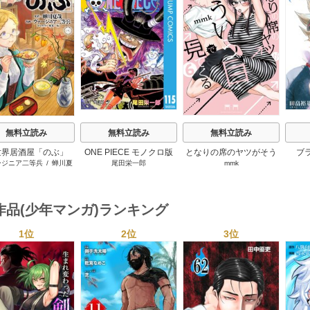
s
無料立読み
無料立読み
無料立読み
世界居酒屋「のぶ」
ONE PIECE モノクロ版
となりの席のヤツがそう
ブ
ージニア二等兵
/
蝉川夏
尾田栄一郎
mmk
いう目で見てくる
哉
/
転
作品(少年マンガ)ランキング
1位
2位
3位
s