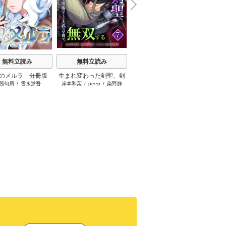
N
x
e
t
無料立読み
無料立読み
無料立読み
のメルラ 分冊版
生まれ変わった剣聖、剣
ネトゲ廃人の異世界転生
ネトゲ
箇句屑
/
雪永蛍吾
岸本和葉
/
peep
/
染野静
雑賀ゆうき
/
陽和
/
ヤミーゴ
雑賀ゆ
士が冷遇される魔術至上
記 拳王とよばれた最強の
記 拳
也
/
桑島黎音
/
taskey
主義の学園で無双する
拳が使えないので、1日8
拳が使
STUDIO
【単行本版】
時間こん棒を振ることか
時間こ
らはじめた【分冊版】