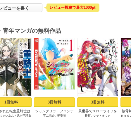
レビュー投稿で最大1000pt!
レビューを書く
・青年マンガの無料作品
s
1冊無料
3冊無料
3冊無料
された転生重騎士は
シャングリラ・フロンテ
異世界でスローライフを
骸骨
じゃいあん
/
武六甲理衣
不二涼介
/
硬梨菜
長頼
/
シゲ
/
オウカ
ＫｅＧ
ーム知識で無双する
ィア（１） ～クソゲー
（願望） 1
（１）
ハンター、神ゲーに挑ま
んとす～