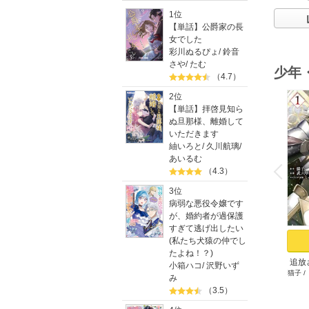
1位
【単話】公爵家の長
女でした
彩川ぬるぴょ
/
鈴音
さや
/
たむ
少年
（4.7）
2位
【単話】拝啓見知ら
ぬ旦那様、離婚して
いただきます
紬いろと
/
久川航璃
/
o
あいるむ
v
P
r
e
i
u
（4.3）
3位
病弱な悪役令嬢です
が、婚約者が過保護
すぎて逃げ出したい
(私たち犬猿の仲でし
たよね！？)
追放
小箱ハコ
/
沢野いず
猫子
/
ゲ
み
（3.5）