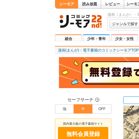
シーモア
読み放題
レビュー
シーモ
漫画（まんが）・
ジャンルで探す
総合
少年・青年
少女・女性
漫画(まんが)・電子書籍のコミックシーモアTOP
セーフサーチ
？
強
中
OFF
国内最大級の電子書籍サイト
無料会員登録