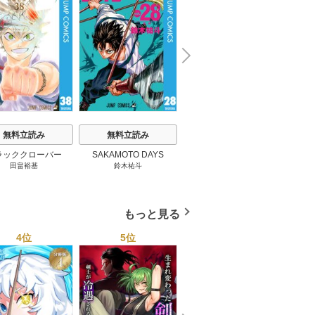
N
x
e
t
無料立読み
無料立読み
無料立読み
ラッククローバー
SAKAMOTO DAYS
罪と罰のスピカ
十
田畠裕基
鈴木祐斗
井龍一
/
瀬尾知汐
もっと見る
4位
5位
6位