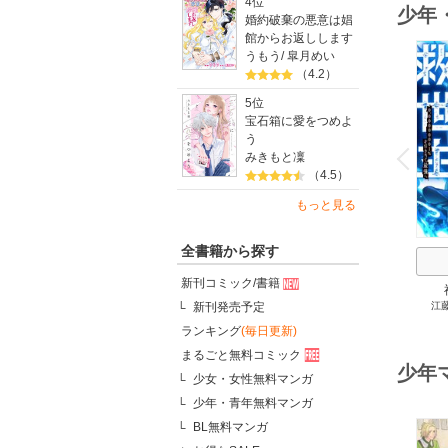
4位
少年
婚約破棄の悪意は娼
館からお返しします
うもう
/
皐月めい
（4.2）
5位
宝石箱に愛をつめよ
o
う
v
P
r
e
i
u
みきもと凜
（4.5）
もっと見る
全書籍から探す
新刊コミック/書籍
江
新刊発売予定
0.0
最強
ランキング
(毎日更新)
まるごと無料コミック
少年
少女・女性無料マンガ
少年・青年無料マンガ
BL無料マンガ