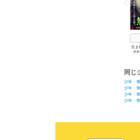
P
r
e
i
u
生ま
岸本
士が
也
主
同じ
少年・
少年・
少年・
少年・