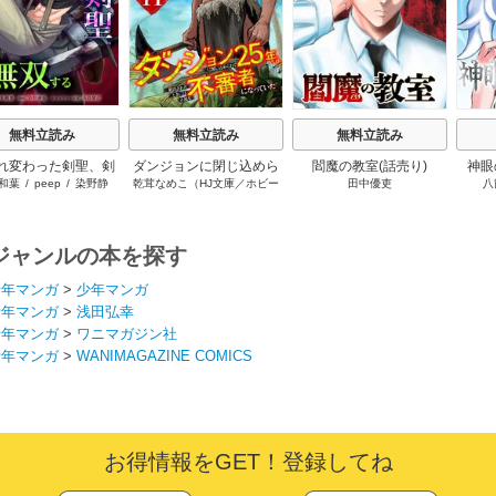
無料立読み
無料立読み
無料立読み
れ変わった剣聖、剣
ダンジョンに閉じ込めら
閻魔の教室(話売り)
神眼
和葉
/
peep
/
染野静
乾茸なめこ（HJ文庫／ホビー
田中優吏
八
冷遇される魔術至上
れて25年。救出されたと
/
桑島黎音
/
taskey
ジャパン刊）
/
御手洗太陽
/
義の学園で無双する
きには立派な不審者にな
STUDIO
芝
っていた【分冊版】
ジャンルの本を探す
青年マンガ
>
少年マンガ
青年マンガ
>
浅田弘幸
青年マンガ
>
ワニマガジン社
青年マンガ
>
WANIMAGAZINE COMICS
お得情報をGET！登録してね