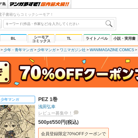
ア島
電子書籍ならコミックシーモア！
シーモア
BL
TL
ライトノベル
小説・実用書
コミックス
少年・青年マンガ
少年マンガ
ワニマガジン社
WANIMAGAZINE COMICS
PEZ 1巻
少年マンガ
浅田弘幸
レビュー募集中！
500pt/550円(税込)
会員登録限定70%OFFクーポンで