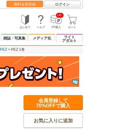
無料会員登録
ログイン
UP!
はじめて
ヘルプ
PT購入
カート
ライト
雑誌・写真集
メディア化
アダルト
PEZ
PEZ 1巻
会員登録して
70%OFFで購入
お気に入りに追加