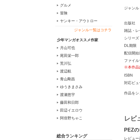
グルメ
ジャンル
冒険
ヤンキー・アウトロー
出版社
ジャンル一覧はコチラ
雑誌・レ
シリーズ
少年マンガオススメ作家
DL期限
月山可也
配信開始
尾田栄一郎
ファイル
荒川弘
※本作品
渡辺航
ISBN
青山剛昌
対応ビュ
ゆうきまさみ
作品をシ
渡瀬悠宇
藤田和日郎
田辺イエロウ
レビ
阿倍野ちゃこ
PEZ
総合ランキング
レビュー