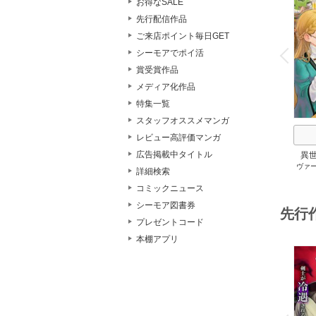
お得なSALE
先行配信作品
o
ご来店ポイント毎日GET
v
シーモアでポイ活
P
r
e
i
u
賞受賞作品
メディア化作品
特集一覧
スタッフオススメマンガ
レビュー高評価マンガ
広告掲載中タイトル
異
ヴァ
詳細検索
コミックニュース
シーモア図書券
先行
プレゼントコード
本棚アプリ
o
v