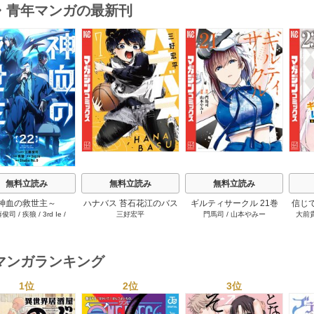
・青年マンガの最新刊
s
無料立読み
無料立読み
無料立読み
神血の救世主～
ハナバス 苔石花江のバス
ギルティサークル 21巻
信じ
藤俊司
/
疾狼
/
3rd Ie
/
三好宏平
門馬司
/
山本やみー
大前
0000001％を引き当て
ケ論 7巻
ジョ
Studio No.9
へ～【電子書籍特典
たが
付】 22巻
ャ』で
達を
マンガランキング
ィー
讐＆
1位
2位
3位