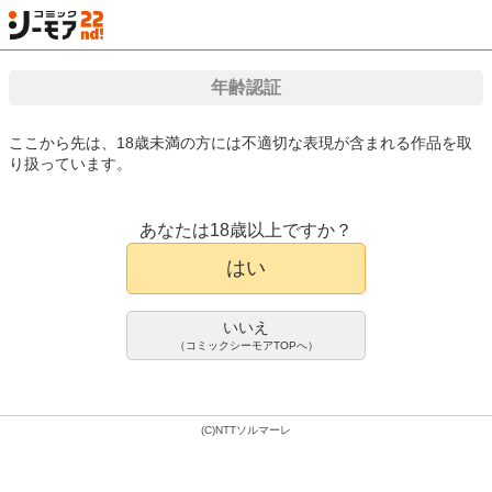
年齢認証
検索
はじめて
カート
ログイン
会員登録
漫画（マンガ）・電子書籍が国内最大級!!
ここから先は、18歳未満の方には不適切な表現が含まれる作品を取
り扱っています。
漫画(まんが)・電子書籍のコミックシーモアTOP
アダルト
アダルトマンガ
ジ
あなたは18歳以上ですか？
シラナイコト
アダルトマンガ
はい
白水ミュウタ
リブート編集部
300pt/330円(税込)
いいえ
会員登録限定70%OFFクーポンで
（コミックシーモアTOPへ）
90pt/99円(税込)
(C)NTTソルマーレ
1巻完結