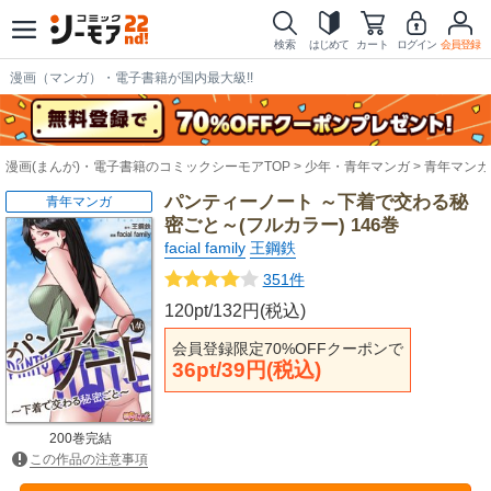
検索
はじめて
カート
ログイン
会員登録
漫画（マンガ）・電子書籍が国内最大級!!
漫画(まんが)・電子書籍のコミックシーモアTOP
少年・青年マンガ
青年マンガ
パンティーノート ～下着で交わる秘
青年マンガ
密ごと～(フルカラー) 146巻
facial family
王鋼鉄
351件
120pt/132円(税込)
会員登録限定70%OFFクーポンで
36pt/39円(税込)
200巻完結
この作品の注意事項