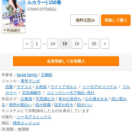
ルカラー) 150巻
120pt/132円(税込)
無料立読み
登録して購入
作品紹介
...
...
<
1
14
15
16
20
>
会員登録して全巻購入
作家名：
facial family
/
王鋼鉄
ジャンル：
青年マンガ
恋愛
/
ラブコメ
/
お色気
/
ライトアダルト
/
シーモアオリジナル
/
フル
カラー
/
広告掲載中
/
コミックシーモア独占･先行
作品タグ：
公務員
/
不思議な力
/
幸せな気持ち
/
心を掴まれる
/
恋に変わ
る
/
発想が面白い
/
絵が綺麗
/
設定が好き
/
顔がいい
※システムにて自動抽出したものを表示しています
出版社：
シーモアコミックス
雑誌：
桃色エンジェル
DL期限：無期限