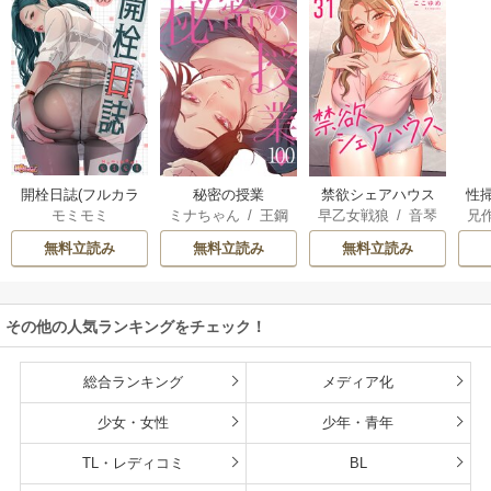
開栓日誌(フルカラ
秘密の授業
禁欲シェアハウス
性掃
モミモミ
ミナちゃん
/
王鋼
早乙女戦狼
/
音琴
兄
ー)
鉄
ニア
無料立読み
無料立読み
無料立読み
その他の人気ランキングをチェック！
総合ランキング
メディア化
少女・女性
少年・青年
TL・レディコミ
BL