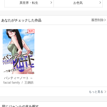
異世界・転生
お色気
履歴削除
あなたがチェックした作品
無料
パンティーノート ～
facial family
/
王鋼鉄
下着で交わる秘密ご
と～(フルカラー)
もっと見る
同じジャンルの本を探す