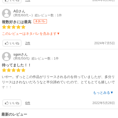
いいね
AΩ
さん
(男性/60代～)
総レビュー数：1件
複数好きには最高
ネタバレ
このレビューはネタバレを含みます▼
2件
2024年7月5日
いいね
sgon
さん
(男性/50代)
総レビュー数：1件
待ってました！！
いやー。ずっとこの作品がリリースされるのを待っていましたが、多分リ
リースはされないだろうなと半分諦めていたので、とてもとても嬉しいで
す！！
絵はお世辞にも上手いとは言えませんが、なぜかエロい。
もっとみる▼
そして、ストーリー、設定がシンプルで、男心をくすぐられます。あーこ
6件
2022年5月28日
んなノートが本当にあればと。
いいね
最初はそんな馬鹿なという感じですが、気がつけば次の話が楽しみになっ
ているんですよね。
最新のレビュー