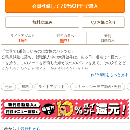
70%OFF
会員登録して
で購入
無料立読み
お気に入り
ライトアダルト
最初の巻へ
新刊
19位
無料!!
自動購入
「世界で1番美しいものは女性のパンツだ」
公務員試験に落ち、就職浪人中の大野健斗は、ある日、道端で１冊のノー
トを拾う。このノートを所有した者が女性のパンツを見て、その女性とど
んなふうにシたいか書くと、それが叶うというのだ。
健斗はこのノートに書いてあることが真実なのか確かめるため、女性のパ
作品情報をもっと見る
ンツを求め、奮闘し始める！果たして、彼はパンティーノートを使いこな
し、たくさんの女性達とデキるのか!?【桃色エンジェル】
完結
無料
ライトアダルト
コミックシーモア独占･先行
1巻から
｜
最新刊から