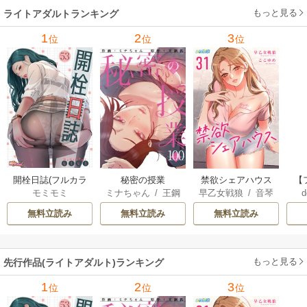
もっと見る
ライトアダルトランキング
1
2
3
位
位
位
開栓日誌(フルカラ
秘密の授業
禁欲シェアハウス
【
モミモミ
ミナちゃん
/
王鋼
早乙女戦狼
/
音琴
d
ー)
鉄
ニア
無料立読み
無料立読み
無料立読み
もっと見る
先行作品(ライトアダルト)ランキング
1
2
3
位
位
位