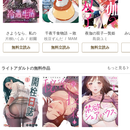
さようなら、私の
千夜千食物語 ～敗
夜伽の双子―贄姫
み
片桐いくみ
/
頼爾
枝豆ずんだ
/
MAM
島袋ユミ
冷遇生活 ～パーテ
国の姫ですが氷の
は二人の王子に愛
AKOTO
/
鴉羽凛燈
ィーで声をかけて
皇子殿下がどうも
される―
無料立読み
無料立読み
無料立読み
きたのがヤバい男
溺愛してくれてい
だった件
ます～
もっと見る
ライトアダルトの無料作品