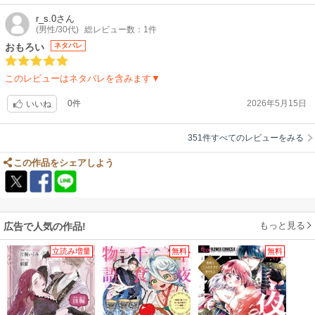
基本に忠実というか、ストレスなく欲求に突き進んでくれるというか、と
にかくよくできたマンガだと思います。
r_s.0
さん
(男性/30代)
総レビュー数：1件
おもろい
ネタバレ
このレビューはネタバレを含みます▼
0件
2026年5月15日
いいね
351件すべてのレビューをみる
この作品をシェアしよう
もっと見る
広告で人気の作品!
立読み増量
無料
無料