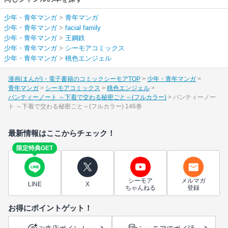
少年・青年マンガ
>
青年マンガ
少年・青年マンガ
>
facial family
少年・青年マンガ
>
王鋼鉄
少年・青年マンガ
>
シーモアコミックス
少年・青年マンガ
>
桃色エンジェル
漫画(まんが)・電子書籍のコミックシーモアTOP
少年・青年マンガ
青年マンガ
シーモアコミックス
桃色エンジェル
パンティーノート ～下着で交わる秘密ごと～(フルカラー)
パンティーノー
ト ～下着で交わる秘密ごと～(フルカラー) 146巻
最新情報はここからチェック！
限定特典GET
シーモア
メルマガ
LINE
X
ちゃんねる
登録
お得にポイントゲット！