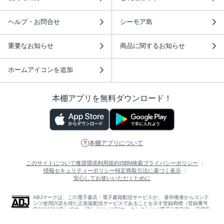
ヘルプ・お問合せ
シーモア島
重要なお知らせ
商品に関するお知らせ
ホームアイコンを追加
本棚アプリを無料ダウンロード！
本棚アプリについて
このサイトについて
推奨環境
利用規約
ISBN検索
プライバシーポリシー
情報セキュリティーポリシー
特定商取引法に基づく表示
安心してお使いいただくために
ABJマークは、この電子書店・電子書籍配信サービスが、 著作権者からコンテ
ンツ使用許諾を得た正規版配信サービスであることを示す登録商標（登録番号
第6091713号）です。 詳しくは［ABJマーク］または［電子出版制作・流通協
議会］で検索してください。