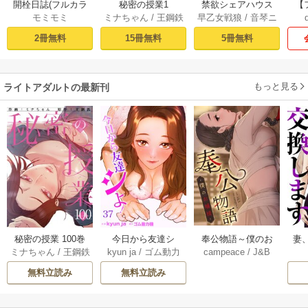
開栓日誌(フルカラ
秘密の授業1
禁欲シェアハウス
【
モミモミ
ミナちゃん
/
王鋼鉄
早乙女戦狼
/
音琴ニ
ー) 1巻
（1）
穴
ア
2冊無料
15冊無料
5冊無料
もっと見る
ライトアダルトの最新刊
奉公物語～僕のお
秘密の授業 100巻
今日から友達シ
妻
campeace
/
J&B
ミナちゃん
/
王鋼鉄
kyun ja
/
ゴム動力
嬢様～【タテヨ
よ！ 37巻
機
ミ】 182巻
無料立読み
無料立読み