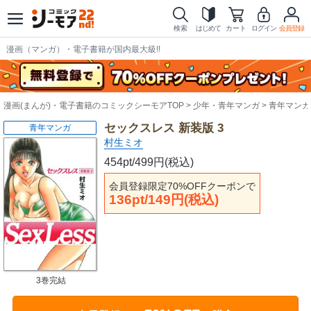
検索
はじめて
カート
ログイン
会員登録
漫画（マンガ）・電子書籍が国内最大級!!
漫画(まんが)・電子書籍のコミックシーモアTOP
少年・青年マンガ
青年マンガ
セックスレス 新装版 3
青年マンガ
村生ミオ
454pt/499円(税込)
会員登録限定70%OFFクーポンで
136pt/149円(税込)
3巻完結