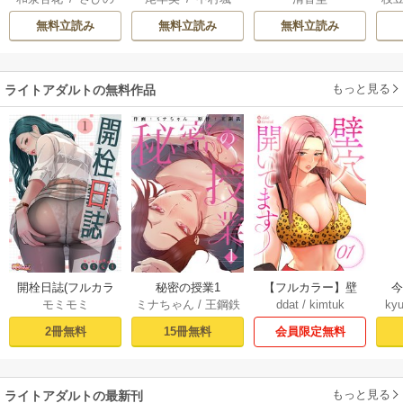
ぶち
希
/
ゆき哉
AK
意外と楽しい新生
雛宮蝶鼠とりかえ
皇
無料立読み
無料立読み
無料立読み
活
伝～
溺
もっと見る
ライトアダルトの無料作品
【フルカラー】壁
開栓日誌(フルカラ
秘密の授業1
ddat
/
kimtuk
モミモミ
ミナちゃん
/
王鋼鉄
kyu
穴開いてます 1巻
ー) 1巻
会員限定無料
2冊無料
15冊無料
もっと見る
ライトアダルトの最新刊