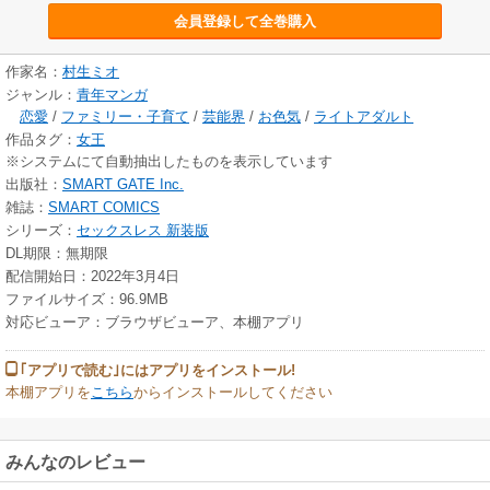
会員登録して全巻購入
作家名：
村生ミオ
ジャンル：
青年マンガ
恋愛
/
ファミリー・子育て
/
芸能界
/
お色気
/
ライトアダルト
作品タグ：
女王
※システムにて自動抽出したものを表示しています
出版社：
SMART GATE Inc.
雑誌：
SMART COMICS
シリーズ：
セックスレス 新装版
DL期限：無期限
配信開始日：2022年3月4日
ファイルサイズ：96.9MB
対応ビューア：ブラウザビューア、本棚アプリ
｢アプリで読む｣にはアプリをインストール!
本棚アプリを
こちら
からインストールしてください
みんなのレビュー