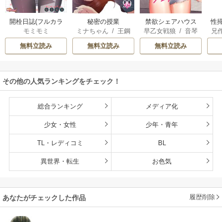
開栓日誌(フルカラ
秘密の授業
禁欲シェアハウス
性掃
モミモミ
ミナちゃん
/
王鋼
早乙女戦狼
/
音琴
兄
ー)
鉄
ニア
無料立読み
無料立読み
無料立読み
その他の人気ランキングをチェック！
総合ランキング
メディア化
少女・女性
少年・青年
TL・レディコミ
BL
異世界・転生
お色気
履歴削除
あなたがチェックした作品