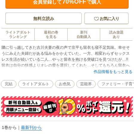
70%OFF
会員登録して
で購入
無料立読み
お気に入り
ライトアダルト
最初の巻
新刊
読み放題
ランキング
を見る
自動購入
あり
隣に引っ越してきた吉川夫妻の夜の声で京平も留衣も寝不足気味。幸せそ
うにみえた夫婦だがある悩みをかかえていた。一方、相変わらずセックス
レス生活が続いている二人…やっと留衣を抱ける突破口を見つけたが…!!
留衣は自分の快感よりオレの愛を選択してくれた…そしてもちろん留衣へ
の愛の深さも…セックスレス生活の結末は⁈
作品情報をもっと見る
完結
ライトアダルト
お色気
芸能界
ファミリー・子育
1巻から
｜
最新刊から