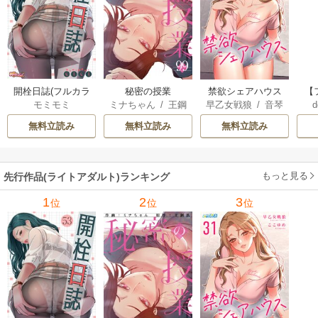
開栓日誌(フルカラ
秘密の授業
禁欲シェアハウス
【
モミモミ
ミナちゃん
/
王鋼
早乙女戦狼
/
音琴
d
ー)
鉄
ニア
無料立読み
無料立読み
無料立読み
もっと見る
先行作品(ライトアダルト)ランキング
1
2
3
位
位
位