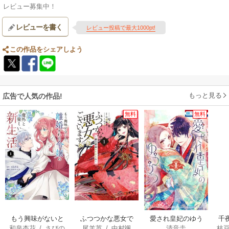
レビュー募集中！
レビューを書く
レビュー投稿で最大1000pt!
この作品をシェアしよう
もっと見る
広告で人気の作品!
無料
無料
もう興味がないと
ふつつかな悪女で
愛され皇妃のゆう
千
和泉杏花
/
さびの
尾羊英
/
中村颯
清音圭
枝
離婚された令嬢の
はございますが ～
うつ
国