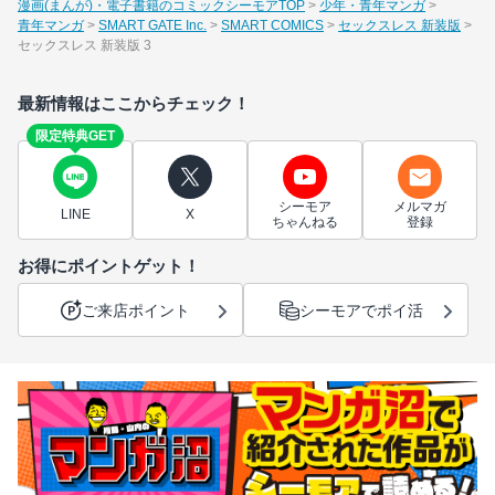
漫画(まんが)・電子書籍のコミックシーモアTOP
少年・青年マンガ
青年マンガ
SMART GATE Inc.
SMART COMICS
セックスレス 新装版
セックスレス 新装版 3
最新情報はここからチェック！
限定特典GET
シーモア
メルマガ
LINE
X
ちゃんねる
登録
お得にポイントゲット！
ご来店ポイント
シーモアでポイ活