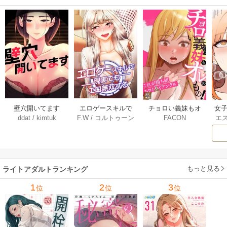
壁穴開いてます
エロゲースキルで
チョロい義妹もオ
女子
ddat
/
kimtuk
F.W
/
コルトゥーン
FACON
エ
【タテヨミ】 76巻
現実でもエロ無双
レのもの！～これ
する【タテヨミ】 7
が勝ち組エロトラ
9巻
イアングル【タテ
ヨミ】 79巻
もっと見る
ライトアダルトランキング
1
2
3
位
位
位