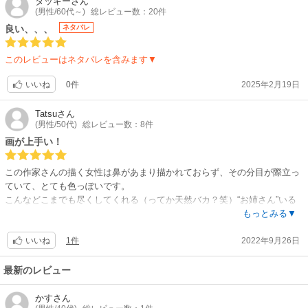
タッキー
さん
(男性/60代～)
総レビュー数：20件
良い、、、
ネタバレ
このレビューはネタバレを含みます▼
0件
2025年2月19日
いいね
Tatsu
さん
(男性/50代)
総レビュー数：8件
画が上手い！
この作家さんの描く女性は鼻があまり描かれておらず、その分目が際立っ
ていて、とても色っぽいです。
こんなどこまでも尽くしてくれる（ってか天然バカ？笑）“お姉さん”いる
か？って思いますが、いたら最高だろうなぁ…
もっとみる▼
1件
2022年9月26日
いいね
最新のレビュー
かす
さん