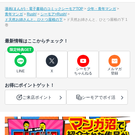
漫画(まんが)・電子書籍のコミックシーモアTOP
少年・青年マンガ
青年マンガ
Rush!
シーモア×Rush!
ド天然お姉さんと、ひとつ屋根の下
ド天然お姉さんと、ひとつ屋根の下 1
巻
最新情報はここからチェック！
限定特典GET
シーモア
メルマガ
LINE
X
ちゃんねる
登録
お得にポイントゲット！
ご来店ポイント
シーモアでポイ活