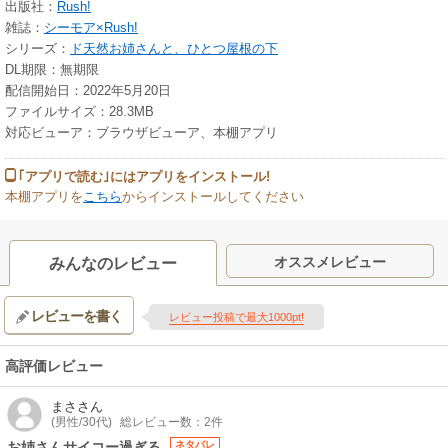
出版社：
Rush!
雑誌：
シーモア×Rush!
シリーズ：
ド天然お姉さんと、ひとつ屋根の下
DL期限：無期限
配信開始日：2022年5月20日
ファイルサイズ：28.3MB
対応ビューア：ブラウザビューア、本棚アプリ
｢アプリで読む｣にはアプリをインストール!
本棚アプリを
こちら
からインストールしてください
オススメレビュー
みんなのレビュー
レビューを書く
レビュー投稿で最大1000pt!
高評価レビュー
まさ
さん
(男性/30代)
総レビュー数：2件
お姉さんサイコー過ぎる
ネタバレ