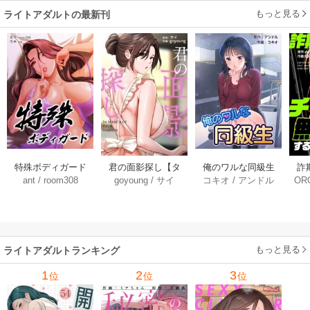
もっと見る
ライトアダルトの最新刊
特殊ボディガード
俺のワルな同級生
君の面影探し【タ
詐
ant
/
room308
コキオ
/
アンドル
goyoung
/
サイ
OR
【タテヨミ】 45巻
【タテヨミ】 235巻
テヨミ】 39巻
ー
する
もっと見る
ライトアダルトランキング
1
2
3
位
位
位