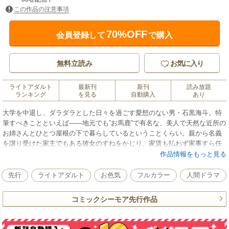
この作品の注意事項
70%OFF
会員登録して
で購入
無料立読み
お気に入り
ライトアダルト
最新刊
新刊
読み放題
ランキング
を見る
自動購入
あり
大学を中退し、ダラダラとした日々を過ごす愛想のない男・石黒海斗。特
筆すべきことといえば――地元でも”お馬鹿”で有名な、美人で天然な近所の
お姉さんとひとつ屋根の下で暮らしているということくらい。親から名義
を譲り受けた家主でもある彼女のすねをかじり、家賃も払わず家事すら任
せっきりの居候生活を続ける海斗。そんなある日、ひょんなことから全身
作品情報をもっと見る
水浸しになってしまった結衣は、海斗がいるにもかかわらず下着を脱ぎ捨
て半裸に。自分を男として意識すらしていない結衣に、腹を立てた海斗の
先行
ライトアダルト
お色気
フルカラー
人間ドラマ
想いと行為は次第にエスカレートしていき――！？
コミックシーモア先行作品