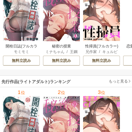
開栓日誌(フルカラ
秘密の授業
性掃員(フルカラー)
恋
モミモミ
ミナちゃん
/
王鋼
兄作家
/
キュルピ
ー)
鉄
無料立読み
無料立読み
無料立読み
もっと見る
先行作品(ライトアダルト)ランキング
1
2
3
位
位
位