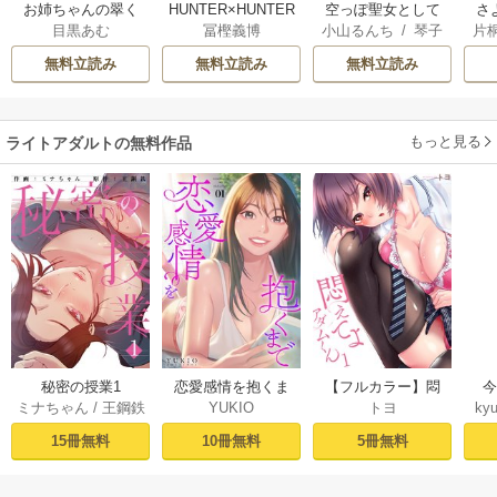
お姉ちゃんの翠く
HUNTER×HUNTER
空っぽ聖女として
さ
目黒あむ
冨樫義博
小山るんち
/
琴子
片
ん
モノクロ版
捨てられたはず
冷
が、嫁ぎ先の皇帝
ィ
無料立読み
無料立読み
無料立読み
陛下に溺愛されて
き
います
もっと見る
ライトアダルトの無料作品
秘密の授業1
恋愛感情を抱くま
【フルカラー】悶
ミナちゃん
/
王鋼鉄
YUKIO
トヨ
kyu
で 1巻
えてよ、アダムく
ん（1）
15冊無料
10冊無料
5冊無料