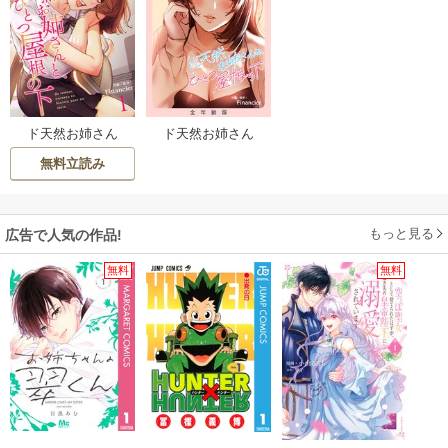
ド天然お姉さん
ド天然お姉さん
と、ひとつ屋根の
と、ひとつ屋根の
無料立読み
下【電子単行本
下【全年齢版】
版】
【タテヨミ】
もっと見る
広告で人気の作品!
無料
無料