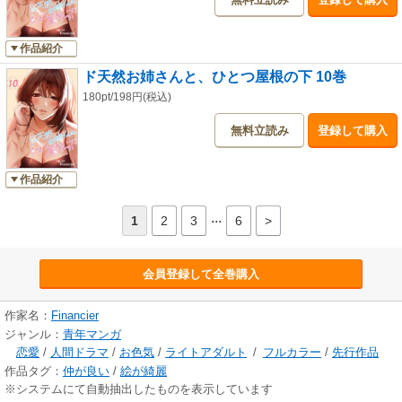
作品紹介
ド天然お姉さんと、ひとつ屋根の下 10巻
180pt/198円(税込)
無料立読み
登録して購入
作品紹介
...
1
2
3
6
>
会員登録して全巻購入
作家名：
Financier
ジャンル：
青年マンガ
恋愛
/
人間ドラマ
/
お色気
/
ライトアダルト
/
フルカラー
/
先行作品
作品タグ：
仲が良い
/
絵が綺麗
※システムにて自動抽出したものを表示しています