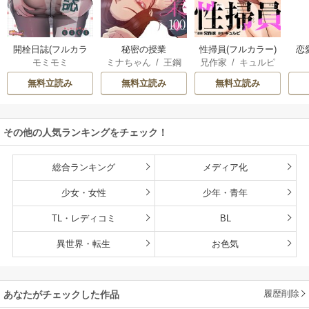
開栓日誌(フルカラ
秘密の授業
性掃員(フルカラー)
恋
モミモミ
ミナちゃん
/
王鋼
兄作家
/
キュルピ
ー)
鉄
無料立読み
無料立読み
無料立読み
その他の人気ランキングをチェック！
総合ランキング
メディア化
少女・女性
少年・青年
TL・レディコミ
BL
異世界・転生
お色気
履歴削除
あなたがチェックした作品