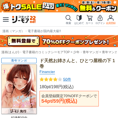
検索
はじめて
カート
ログイン
会員登録
漫画（マンガ）・電子書籍が国内最大級!!
漫画(まんが)・電子書籍のコミックシーモアTOP
少年・青年マンガ
青年マンガ
ド天然お姉さんと、ひとつ屋根の下 1
青年マンガ
巻
Financier
50件
180pt/198円(税込)
会員登録限定70%OFFクーポンで
54pt/59円(税込)
60巻配信中