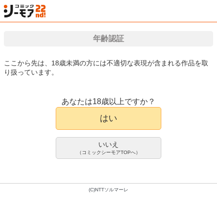
検索
はじめて
カート
ログイン
会員登録
漫画（マンガ）・電子書籍が国内最大級!!
年齢認証
ここから先は、18歳未満の方には不適切な表現が含まれる作品を取
り扱っています。
漫画(まんが)・電子書籍のコミックシーモアTOP
アダルト
アダルトマンガ
D
ギャルママと店長の息子～過ちの代
アダルトマンガ
償は育児で熟れたカラダ～（フルカ
あなたは18歳以上ですか？
ラー） 8巻
はい
水無月三日
122件
いいえ
200pt/220円(税込)
（コミックシーモアTOPへ）
会員登録限定70%OFFクーポンで
60pt/66円(税込)
(C)NTTソルマーレ
8巻完結