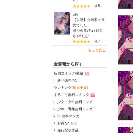
やこ
（4.5）
5位
【単話】公爵家の長
女でした
彩川ぬるぴょ
/
鈴音
さや
/
たむ
（4.7）
もっと見る
全書籍から探す
新刊コミック/書籍
新刊発売予定
ランキング
(毎日更新)
まるごと無料コミック
少女・女性無料マンガ
少年・青年無料マンガ
BL無料マンガ
お得なSALE
先行配信作品