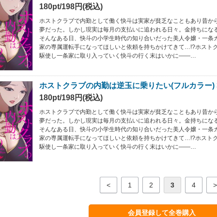
180pt/198円(税込)
ホストクラブで内勤として働く快斗は実家が貧乏なこともあり昔か
夢だった。しかし現実は毎月の支払いに追われる日々。金持ちにな
そんなある日、快斗の小学生時代の知り合いだった美人令嬢・一条
家の専属運転手になってほしいと依頼を持ちかけてきて…!?ホスト
駆使し一条家に取り入っていく快斗の行く末はいかに――…
ホストクラブの内勤は逆玉に乗りたい(フルカラー) 
180pt/198円(税込)
ホストクラブで内勤として働く快斗は実家が貧乏なこともあり昔か
夢だった。しかし現実は毎月の支払いに追われる日々。金持ちにな
そんなある日、快斗の小学生時代の知り合いだった美人令嬢・一条
家の専属運転手になってほしいと依頼を持ちかけてきて…!?ホスト
駆使し一条家に取り入っていく快斗の行く末はいかに――…
<
1
2
3
4
>
会員登録して全巻購入