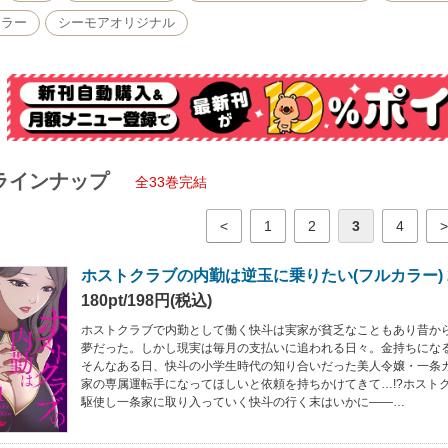
カラー
シーモアオリジナル
ラインナップ
全33巻完結
<
1
2
3
4
>
ホストクラブの内勤は逆玉に乗りたい(フルカラー) 
180pt/198円(税込)
ホストクラブで内勤として働く快斗は実家が貧乏なこともあり昔か
夢だった。しかし現実は毎月の支払いに追われる日々。金持ちにな
そんなある日、快斗の小学生時代の知り合いだった美人令嬢・一条
家の専属運転手になってほしいと依頼を持ちかけてきて…!?ホスト
駆使し一条家に取り入っていく快斗の行く末はいかに――…