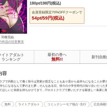
180pt/198円(税込)
会員登録限定70%OFFクーポンで
54pt/59円(税込)
33巻完結
の作品の注意事項
最初の巻へ
ライトアダルト
新刊自動
無料!!
ランキング
内容
ラブで内勤として働く快斗は実家が貧乏なこともあり昔から金持ちになることが夢
持ちになるなんて夢のまた夢…そんなある日、快斗の小学生時代の知り合いだった
てほしいと依頼を持ちかけてきて…!?ホストクラブで磨いたテクを駆使し一条家に
無料
ライトアダルト
コミックシーモア独占･先行
広告掲載