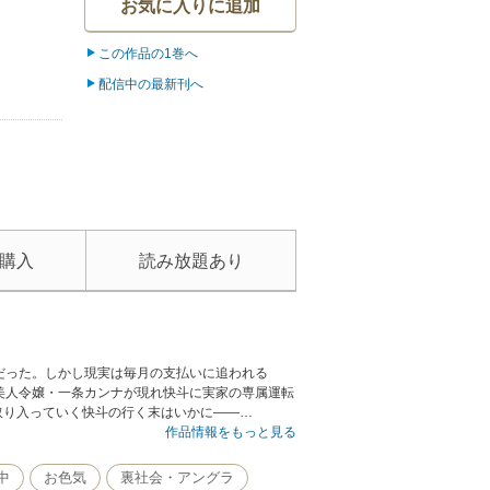
お気に入りに追加
この作品の1巻へ
配信中の最新刊へ
購入
読み放題あり
だった。しかし現実は毎月の支払いに追われる
美人令嬢・一条カンナが現れ快斗に実家の専属運転
取り入っていく快斗の行く末はいかに――…
作品情報をもっと見る
中
お色気
裏社会・アングラ