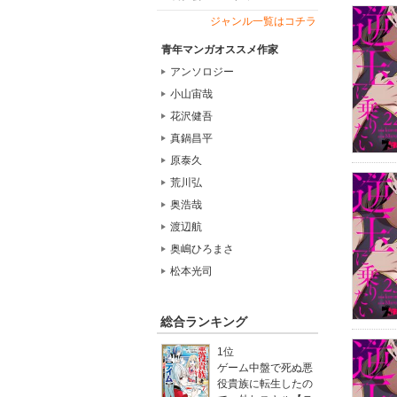
ジャンル一覧はコチラ
青年マンガオススメ作家
アンソロジー
小山宙哉
花沢健吾
真鍋昌平
原泰久
荒川弘
奥浩哉
渡辺航
奥嶋ひろまさ
松本光司
総合ランキング
1位
ゲーム中盤で死ぬ悪
役貴族に転生したの