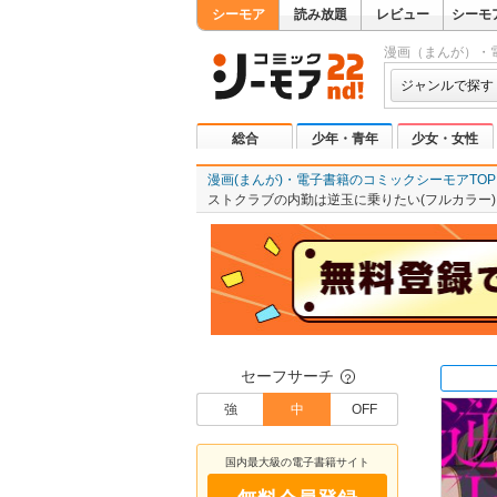
シーモア
読み放題
レビュー
シーモ
漫画（まんが）・
ジャンルで探す
総合
少年・青年
少女・女性
漫画(まんが)・電子書籍のコミックシーモアTOP
ストクラブの内勤は逆玉に乗りたい(フルカラー) 
セーフサーチ
？
強
中
OFF
国内最大級の電子書籍サイト