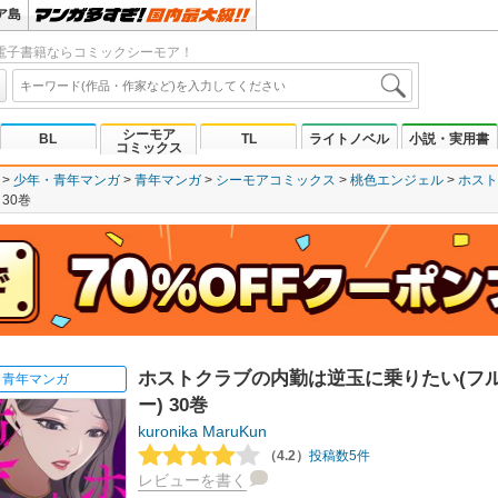
ア島
電子書籍ならコミックシーモア！
シーモア
BL
TL
ライトノベル
小説・実用書
コミックス
少年・青年マンガ
青年マンガ
シーモアコミックス
桃色エンジェル
ホスト
30巻
ホストクラブの内勤は逆玉に乗りたい(フ
青年マンガ
ー) 30巻
kuronika
MaruKun
（4.2）
投稿数5件
レビューを書く