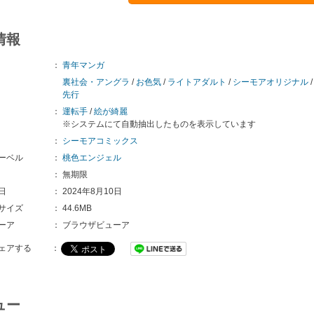
情報
：
青年マンガ
裏社会・アングラ
/
お色気
/
ライトアダルト
/
シーモアオリジナル
先行
：
運転手
/
絵が綺麗
※システムにて自動抽出したものを表示しています
：
シーモアコミックス
ーベル
：
桃色エンジェル
：
無期限
日
：
2024年8月10日
サイズ
：
44.6MB
ーア
：
ブラウザビューア
ェアする
：
ュー