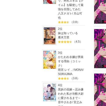
で、外れスキル【テ
イム】を駆使して最
強を目指してみた
八又ナガト
/
月山可
也
（3.8）
2位
妹は知っている
雁木万里
（4.5）
3位
かたわれ令嬢が男装
する理由（コミッ
ク）
雨宮 レイ．
/
MONA
/
SORAJIMA
（3.8）
4位
黒妖の花嫁～忌み嫌
われた私が冷酷大尉
に愛されるまで～
音中さわき
/
宮之み