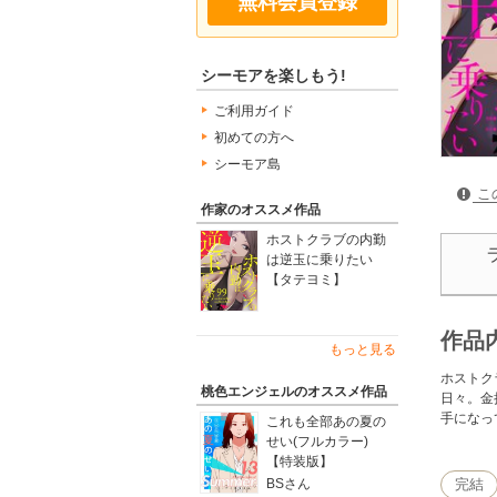
無料会員登録
シーモアを楽しもう!
ご利用ガイド
初めての方へ
シーモア島
こ
作家のオススメ作品
ホストクラブの内勤
は逆玉に乗りたい
【タテヨミ】
作品
もっと見る
ホストク
桃色エンジェルのオススメ作品
日々。金
手になっ
これも全部あの夏の
せい(フルカラー)
【特装版】
BSさん
完結