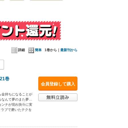
詳細
簡単
1巻から｜
最新刊から
21巻
会員登録して購入
ら金持ちになることが
るなんて夢のまた夢…
カンナが現れ快斗に実
クラブで磨いたテクを