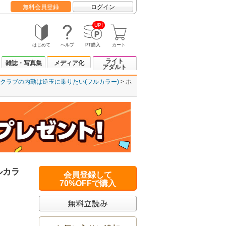
無料会員登録
ログイン
UP!
はじめて
ヘルプ
PT購入
カート
ライト
雑誌・写真集
メディア化
アダルト
クラブの内勤は逆玉に乗りたい(フルカラー)
ホ
ルカラ
会員登録して
70%OFFで購入