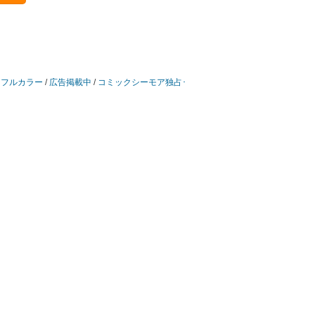
/
フルカラー
/
広告掲載中
/
コミックシーモア独占･