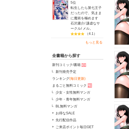
5位
転生したら第七王子
だったので、気まま
に魔術を極めます
石沢庸介
/
謙虚なサ
ークル
/
メル。
（4.1）
もっと見る
全書籍から探す
新刊コミック/書籍
新刊発売予定
ランキング
(毎日更新)
まるごと無料コミック
少女・女性無料マンガ
少年・青年無料マンガ
BL無料マンガ
お得なSALE
先行配信作品
ご来店ポイント毎日GET