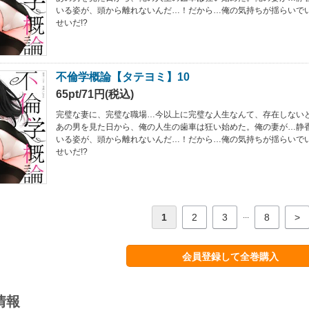
いる姿が、頭から離れないんだ…！だから…俺の気持ちが揺らいで
せいだ!?
不倫学概論【タテヨミ】10
65pt/71円(税込)
完璧な妻に、完璧な職場…今以上に完璧な人生なんて、存在しない
あの男を見た日から、俺の人生の歯車は狂い始めた。俺の妻が…静
いる姿が、頭から離れないんだ…！だから…俺の気持ちが揺らいで
せいだ!?
...
1
2
3
8
>
会員登録して全巻購入
情報