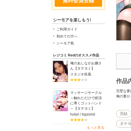
無料会員登録
シーモアを楽しもう!
ご利用ガイド
初めての方へ
シーモア島
レジコミ Redのオススメ作品
俺のあしながお嬢さ
ん【タテヨミ】
スタジオ疾風
作品
完璧な妻
マッサージサークル
俺の妻が
～触れただけで絶頂
に導くゴットハンド
～【タテヨミ】
完結
hutari / bgassist
タテ
もっと見る