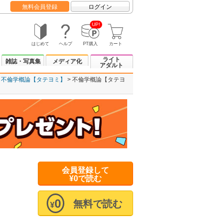
無料会員登録
ログイン
UP!
はじめて
ヘルプ
PT購入
カート
ライト
雑誌・写真集
メディア化
アダルト
不倫学概論【タテヨミ】
不倫学概論【タテヨ
会員登録して
¥0で読む
0
無料で読む
¥