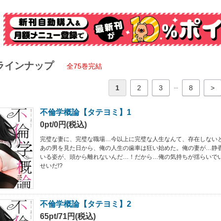
ラインナップ
全75巻完結
...
1
2
3
8
>
不倫学概論【タテヨミ】1
0pt/0円(税込)
完璧な妻に、完璧な職場…今以上に完璧な人生なんて、存在しない
あの男を見た日から、俺の人生の歯車は狂い始めた。俺の妻が…静
いる姿が、頭から離れないんだ…！だから…俺の気持ちが揺らいで
せいだ!?
不倫学概論【タテヨミ】2
65pt/71円(税込)