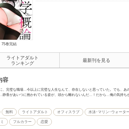
75巻完結
ライトアダルト
最新刊を見る
ランキング
内容
に、完璧な職場…今以上に完璧な人生なんて、存在しないと思っていた。でも、あ
…静香があいつに抱かれている姿が、頭から離れないんだ…！だから…俺の気持ちが
無料
ライトアダルト
オフィスラブ
水泳･マリン･ウォータ
ヨミ
フルカラー
恋愛