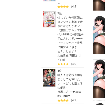
し
（4.4）
3位
信じていた仲間達に
ダンジョン奥地で殺
されかけたがギフト
『無限ガチャ』でレ
ベル9999の仲間達を
手に入れて元パーテ
ィーメンバーと世界
に復讐＆『ざま
ぁ！』します！
大前貴史
/
明鏡シス
イ
/
tef
（4.0）
4位
町人Ａは悪役令嬢を
どうしても救いた
い ～どぶと空と氷
の姫君～
目黒三吉
/
一色孝太
郎
/
Parum
（4.2）