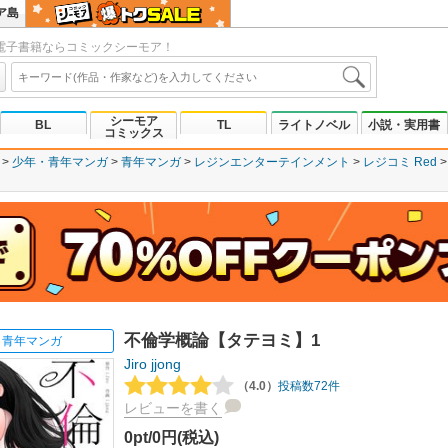
ア島
電子書籍ならコミックシーモア！
シーモア
BL
TL
ライトノベル
小説・実用書
コミックス
少年・青年マンガ
青年マンガ
レジンエンターテインメント
レジコミ Red
不倫学概論【タテヨミ】1
青年マンガ
Jiro
jjong
（4.0）
投稿数72件
レビューを書く
0pt/0円(税込)