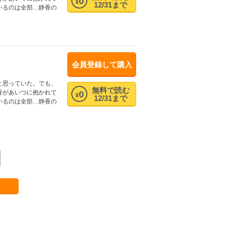
0
¥
12/31まで
いるのは全部…静香の
会員登録して購入
と思っていた。でも、
無料で読む
香があいつに抱かれて
0
¥
12/31まで
いるのは全部…静香の