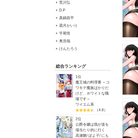
荒川弘
D.P
真鍋昌平
霜月かいり
竿尾悟
奥浩哉
けんたろう
総合ランキング
1位
魔王城の料理番 ～コ
ワモテ魔族ばかりだ
けど、ホワイトな職
場です～
ワイエム系
（4.8）
2位
公爵令嬢は我が道を
場当たり的に行く
高瀬雛
/
ぽよ子
/
にも