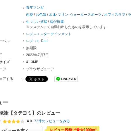
：
青年マンガ
恋愛
/
お色気
/
水泳･マリン･ウォータースポーツ
/
オフィスラブ
/
：
生々しい描写
/
絵が綺麗
※システムにて自動抽出したものを表示しています
：
レジンエンターテインメント
ーベル
：
レジコミ Red
：
無期限
日
：
2023年7月7日
サイズ
：
41.3MB
ーア
：
ブラウザビューア
ェアする
：
ュー
概論【タテヨミ】のレビュー
：
4.0
72件のレビューをみる
レビュー投稿で最大1000pt!
レビューを書く