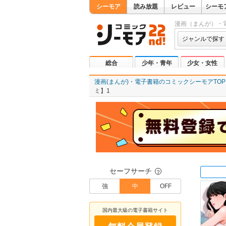
シーモア
読み放題
レビュー
シーモ
漫画（まんが）・
ジャンルで探す
総合
少年・青年
少女・女性
漫画(まんが)・電子書籍のコミックシーモアTOP
ミ】1
セーフサーチ
？
強
中
OFF
国内最大級の電子書籍サイト