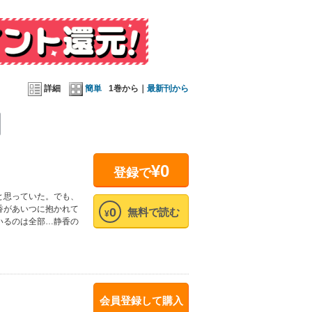
詳細
簡単
1巻から｜
最新刊から
¥0
登録で
と思っていた。でも、
香があいつに抱かれて
0
無料で読む
¥
いるのは全部…静香の
会員登録して購入