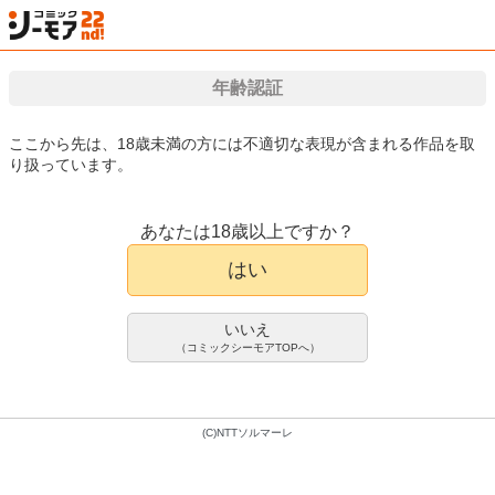
検索
はじめて
カート
ログイン
会員登録
漫画（マンガ）・電子書籍が国内最大級!!
年齢認証
ここから先は、18歳未満の方には不適切な表現が含まれる作品を取
り扱っています。
漫画(まんが)・電子書籍のコミックシーモアTOP
アダルト
アダルトマンガ
デ
陽キャギャルどもを堕とす！セック
アダルトマンガ
ス狂い 連続種付け 貞操観念ゼロ 1巻
あなたは18歳以上ですか？
かんむり
Mr．way
西陰うつろ
はい
1,000pt/1,100円(税込)
会員登録限定70%OFFクーポンで
いいえ
300pt/330円(税込)
（コミックシーモアTOPへ）
(C)NTTソルマーレ
1巻完結